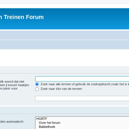
h Treinen Forum
elk woord dat niet
Zoek naar alle termen of gebruik de zoekopdracht zoals het is 
r een
|
tussen haakjes
n joker voor
Zoek naar één van de termen
orden automatisch