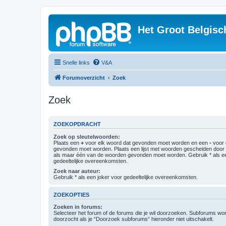
Het Groot Belgisc
Snelle links
V&A
Forumoverzicht
Zoek
Zoek
ZOEKOPDRACHT
Zoek op sleutelwoorden:
Plaats een
+
voor elk woord dat gevonden moet worden en een
-
voor 
gevonden moet worden. Plaats een lijst met woorden gescheiden doo
als maar één van de woorden gevonden moet worden. Gebruik * als ee
gedeeltelijke overeenkomsten.
Zoek naar auteur:
Gebruik * als een joker voor gedeeltelijke overeenkomsten.
ZOEKOPTIES
Zoeken in forums:
Selecteer het forum of de forums die je wil doorzoeken. Subforums w
doorzocht als je “Doorzoek subforums“ hieronder niet uitschakelt.