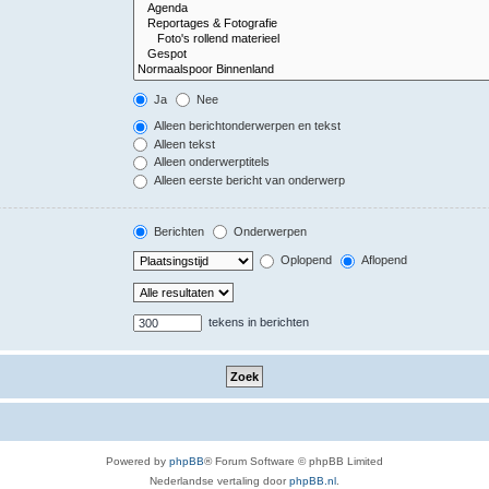
Ja
Nee
Alleen berichtonderwerpen en tekst
Alleen tekst
Alleen onderwerptitels
Alleen eerste bericht van onderwerp
Berichten
Onderwerpen
Oplopend
Aflopend
tekens in berichten
Powered by
phpBB
® Forum Software © phpBB Limited
Nederlandse vertaling door
phpBB.nl
.