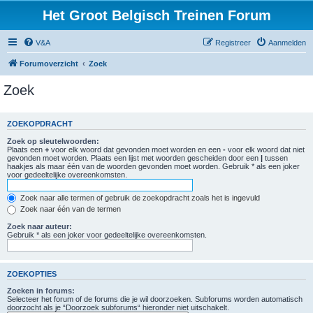
Het Groot Belgisch Treinen Forum
V&A
Registreer
Aanmelden
Forumoverzicht
Zoek
Zoek
ZOEKOPDRACHT
Zoek op sleutelwoorden:
Plaats een
+
voor elk woord dat gevonden moet worden en een
-
voor elk woord dat niet
gevonden moet worden. Plaats een lijst met woorden gescheiden door een
|
tussen
haakjes als maar één van de woorden gevonden moet worden. Gebruik * als een joker
voor gedeeltelijke overeenkomsten.
Zoek naar alle termen of gebruik de zoekopdracht zoals het is ingevuld
Zoek naar één van de termen
Zoek naar auteur:
Gebruik * als een joker voor gedeeltelijke overeenkomsten.
ZOEKOPTIES
Zoeken in forums:
Selecteer het forum of de forums die je wil doorzoeken. Subforums worden automatisch
doorzocht als je “Doorzoek subforums“ hieronder niet uitschakelt.