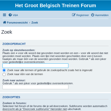
Het Groot Belgisch Treinen Forum
V&A
Registreer
Aanmelden
Forumoverzicht
Zoek
Zoek
ZOEKOPDRACHT
Zoek op sleutelwoorden:
Plaats een
+
voor elk woord dat gevonden moet worden en een
-
voor elk woord dat niet
gevonden moet worden. Plaats een lijst met woorden gescheiden door een
|
tussen
haakjes als maar één van de woorden gevonden moet worden. Gebruik * als een joker
voor gedeeltelijke overeenkomsten.
Zoek naar alle termen of gebruik de zoekopdracht zoals het is ingevuld
Zoek naar één van de termen
Zoek naar auteur:
Gebruik * als een joker voor gedeeltelijke overeenkomsten.
ZOEKOPTIES
Zoeken in forums:
Selecteer het forum of de forums die je wil doorzoeken. Subforums worden automatisch
doorzocht als je “Doorzoek subforums“ hieronder niet uitschakelt.