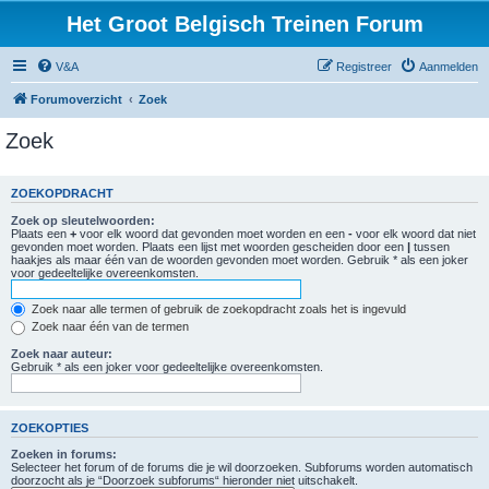
Het Groot Belgisch Treinen Forum
V&A
Registreer
Aanmelden
Forumoverzicht
Zoek
Zoek
ZOEKOPDRACHT
Zoek op sleutelwoorden:
Plaats een
+
voor elk woord dat gevonden moet worden en een
-
voor elk woord dat niet
gevonden moet worden. Plaats een lijst met woorden gescheiden door een
|
tussen
haakjes als maar één van de woorden gevonden moet worden. Gebruik * als een joker
voor gedeeltelijke overeenkomsten.
Zoek naar alle termen of gebruik de zoekopdracht zoals het is ingevuld
Zoek naar één van de termen
Zoek naar auteur:
Gebruik * als een joker voor gedeeltelijke overeenkomsten.
ZOEKOPTIES
Zoeken in forums:
Selecteer het forum of de forums die je wil doorzoeken. Subforums worden automatisch
doorzocht als je “Doorzoek subforums“ hieronder niet uitschakelt.