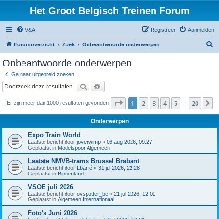
Het Groot Belgisch Treinen Forum
V&A
Registreer
Aanmelden
Z
Forumoverzicht
Zoek
Onbeantwoorde onderwerpen
o
Onbeantwoorde onderwerpen
e
Ga naar uitgebreid zoeken
k
Zoek
Uitgebreid zoeken
Pagina
1
van
20
1
2
3
4
5
20
V
Er zijn meer dan 1000 resultaten gevonden
…
Onderwerpen
Expo Train World
Laatste bericht door
joverwimp
«
06 aug 2026, 09:27
Geplaatst in
Modelspoor Algemeen
Laatste NMVB-trams Brussel Brabant
Laatste bericht door
Lbarré
«
31 jul 2026, 22:28
Geplaatst in
Binnenland
VSOE juli 2026
Laatste bericht door
ovspotter_be
«
21 jul 2026, 12:01
Geplaatst in
Algemeen Internationaal
Foto's Juni 2026