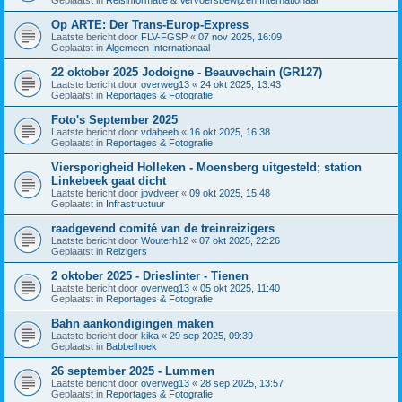
Op ARTE: Der Trans-Europ-Express
Laatste bericht door
FLV-FGSP
«
07 nov 2025, 16:09
Geplaatst in
Algemeen Internationaal
22 oktober 2025 Jodoigne - Beauvechain (GR127)
Laatste bericht door
overweg13
«
24 okt 2025, 13:43
Geplaatst in
Reportages & Fotografie
Foto's September 2025
Laatste bericht door
vdabeeb
«
16 okt 2025, 16:38
Geplaatst in
Reportages & Fotografie
Viersporigheid Holleken - Moensberg uitgesteld; station
Linkebeek gaat dicht
Laatste bericht door
jpvdveer
«
09 okt 2025, 15:48
Geplaatst in
Infrastructuur
raadgevend comité van de treinreizigers
Laatste bericht door
Wouterh12
«
07 okt 2025, 22:26
Geplaatst in
Reizigers
2 oktober 2025 - Drieslinter - Tienen
Laatste bericht door
overweg13
«
05 okt 2025, 11:40
Geplaatst in
Reportages & Fotografie
Bahn aankondigingen maken
Laatste bericht door
kika
«
29 sep 2025, 09:39
Geplaatst in
Babbelhoek
26 september 2025 - Lummen
Laatste bericht door
overweg13
«
28 sep 2025, 13:57
Geplaatst in
Reportages & Fotografie