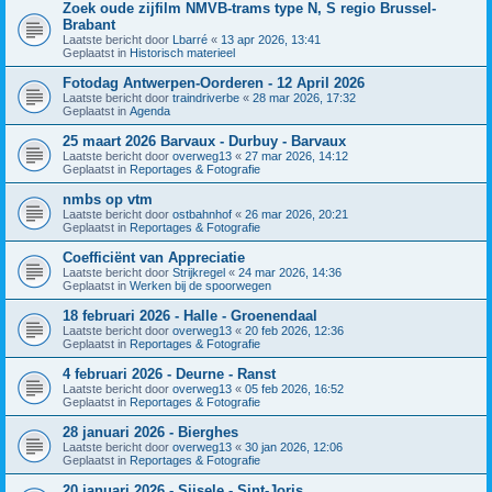
Zoek oude zijfilm NMVB-trams type N, S regio Brussel-
Brabant
Laatste bericht door
Lbarré
«
13 apr 2026, 13:41
Geplaatst in
Historisch materieel
Fotodag Antwerpen-Oorderen - 12 April 2026
Laatste bericht door
traindriverbe
«
28 mar 2026, 17:32
Geplaatst in
Agenda
25 maart 2026 Barvaux - Durbuy - Barvaux
Laatste bericht door
overweg13
«
27 mar 2026, 14:12
Geplaatst in
Reportages & Fotografie
nmbs op vtm
Laatste bericht door
ostbahnhof
«
26 mar 2026, 20:21
Geplaatst in
Reportages & Fotografie
Coefficiënt van Appreciatie
Laatste bericht door
Strijkregel
«
24 mar 2026, 14:36
Geplaatst in
Werken bij de spoorwegen
18 februari 2026 - Halle - Groenendaal
Laatste bericht door
overweg13
«
20 feb 2026, 12:36
Geplaatst in
Reportages & Fotografie
4 februari 2026 - Deurne - Ranst
Laatste bericht door
overweg13
«
05 feb 2026, 16:52
Geplaatst in
Reportages & Fotografie
28 januari 2026 - Bierghes
Laatste bericht door
overweg13
«
30 jan 2026, 12:06
Geplaatst in
Reportages & Fotografie
20 januari 2026 - Sijsele - Sint-Joris