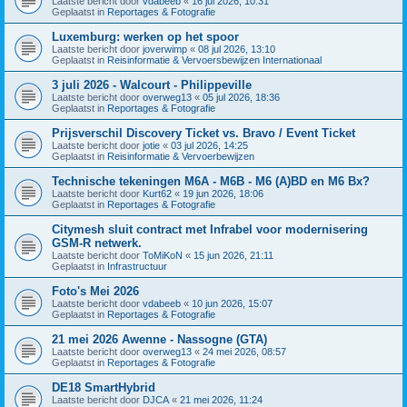
Laatste bericht door
vdabeeb
«
16 jul 2026, 10:31
Geplaatst in
Reportages & Fotografie
Luxemburg: werken op het spoor
Laatste bericht door
joverwimp
«
08 jul 2026, 13:10
Geplaatst in
Reisinformatie & Vervoersbewijzen Internationaal
3 juli 2026 - Walcourt - Philippeville
Laatste bericht door
overweg13
«
05 jul 2026, 18:36
Geplaatst in
Reportages & Fotografie
Prijsverschil Discovery Ticket vs. Bravo / Event Ticket
Laatste bericht door
jotie
«
03 jul 2026, 14:25
Geplaatst in
Reisinformatie & Vervoerbewijzen
Technische tekeningen M6A - M6B - M6 (A)BD en M6 Bx?
Laatste bericht door
Kurt62
«
19 jun 2026, 18:06
Geplaatst in
Reportages & Fotografie
Citymesh sluit contract met Infrabel voor modernisering
GSM-R netwerk.
Laatste bericht door
ToMiKoN
«
15 jun 2026, 21:11
Geplaatst in
Infrastructuur
Foto's Mei 2026
Laatste bericht door
vdabeeb
«
10 jun 2026, 15:07
Geplaatst in
Reportages & Fotografie
21 mei 2026 Awenne - Nassogne (GTA)
Laatste bericht door
overweg13
«
24 mei 2026, 08:57
Geplaatst in
Reportages & Fotografie
DE18 SmartHybrid
Laatste bericht door
DJCA
«
21 mei 2026, 11:24