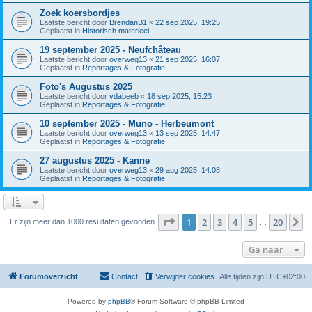
Zoek koersbordjes
Laatste bericht door
BrendanB1
«
22 sep 2025, 19:25
Geplaatst in
Historisch materieel
19 september 2025 - Neufchâteau
Laatste bericht door
overweg13
«
21 sep 2025, 16:07
Geplaatst in
Reportages & Fotografie
Foto's Augustus 2025
Laatste bericht door
vdabeeb
«
18 sep 2025, 15:23
Geplaatst in
Reportages & Fotografie
10 september 2025 - Muno - Herbeumont
Laatste bericht door
overweg13
«
13 sep 2025, 14:47
Geplaatst in
Reportages & Fotografie
27 augustus 2025 - Kanne
Laatste bericht door
overweg13
«
29 aug 2025, 14:08
Geplaatst in
Reportages & Fotografie
Pagina
1
van
20
1
2
3
4
5
20
V
Er zijn meer dan 1000 resultaten gevonden
…
Ga naar
Forumoverzicht
Contact
Verwijder cookies
Alle tijden zijn
UTC+02:00
Powered by
phpBB
® Forum Software © phpBB Limited