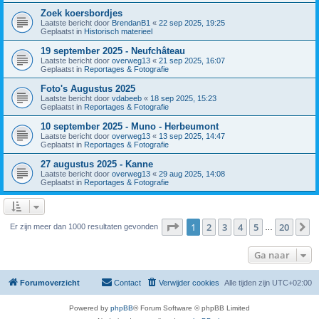
Zoek koersbordjes
Laatste bericht door
BrendanB1
«
22 sep 2025, 19:25
Geplaatst in
Historisch materieel
19 september 2025 - Neufchâteau
Laatste bericht door
overweg13
«
21 sep 2025, 16:07
Geplaatst in
Reportages & Fotografie
Foto's Augustus 2025
Laatste bericht door
vdabeeb
«
18 sep 2025, 15:23
Geplaatst in
Reportages & Fotografie
10 september 2025 - Muno - Herbeumont
Laatste bericht door
overweg13
«
13 sep 2025, 14:47
Geplaatst in
Reportages & Fotografie
27 augustus 2025 - Kanne
Laatste bericht door
overweg13
«
29 aug 2025, 14:08
Geplaatst in
Reportages & Fotografie
Pagina
1
van
20
1
2
3
4
5
20
V
Er zijn meer dan 1000 resultaten gevonden
…
Ga naar
Forumoverzicht
Contact
Verwijder cookies
Alle tijden zijn
UTC+02:00
Powered by
phpBB
® Forum Software © phpBB Limited