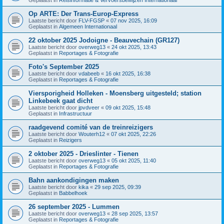
Op ARTE: Der Trans-Europ-Express
Laatste bericht door
FLV-FGSP
«
07 nov 2025, 16:09
Geplaatst in
Algemeen Internationaal
22 oktober 2025 Jodoigne - Beauvechain (GR127)
Laatste bericht door
overweg13
«
24 okt 2025, 13:43
Geplaatst in
Reportages & Fotografie
Foto's September 2025
Laatste bericht door
vdabeeb
«
16 okt 2025, 16:38
Geplaatst in
Reportages & Fotografie
Viersporigheid Holleken - Moensberg uitgesteld; station
Linkebeek gaat dicht
Laatste bericht door
jpvdveer
«
09 okt 2025, 15:48
Geplaatst in
Infrastructuur
raadgevend comité van de treinreizigers
Laatste bericht door
Wouterh12
«
07 okt 2025, 22:26
Geplaatst in
Reizigers
2 oktober 2025 - Drieslinter - Tienen
Laatste bericht door
overweg13
«
05 okt 2025, 11:40
Geplaatst in
Reportages & Fotografie
Bahn aankondigingen maken
Laatste bericht door
kika
«
29 sep 2025, 09:39
Geplaatst in
Babbelhoek
26 september 2025 - Lummen
Laatste bericht door
overweg13
«
28 sep 2025, 13:57
Geplaatst in
Reportages & Fotografie