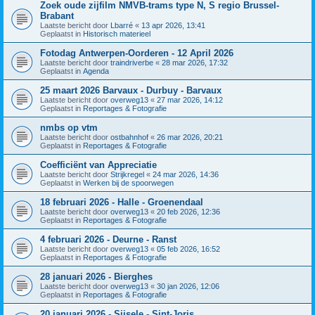
Zoek oude zijfilm NMVB-trams type N, S regio Brussel-
Brabant
Laatste bericht door
Lbarré
«
13 apr 2026, 13:41
Geplaatst in
Historisch materieel
Fotodag Antwerpen-Oorderen - 12 April 2026
Laatste bericht door
traindriverbe
«
28 mar 2026, 17:32
Geplaatst in
Agenda
25 maart 2026 Barvaux - Durbuy - Barvaux
Laatste bericht door
overweg13
«
27 mar 2026, 14:12
Geplaatst in
Reportages & Fotografie
nmbs op vtm
Laatste bericht door
ostbahnhof
«
26 mar 2026, 20:21
Geplaatst in
Reportages & Fotografie
Coefficiënt van Appreciatie
Laatste bericht door
Strijkregel
«
24 mar 2026, 14:36
Geplaatst in
Werken bij de spoorwegen
18 februari 2026 - Halle - Groenendaal
Laatste bericht door
overweg13
«
20 feb 2026, 12:36
Geplaatst in
Reportages & Fotografie
4 februari 2026 - Deurne - Ranst
Laatste bericht door
overweg13
«
05 feb 2026, 16:52
Geplaatst in
Reportages & Fotografie
28 januari 2026 - Bierghes
Laatste bericht door
overweg13
«
30 jan 2026, 12:06
Geplaatst in
Reportages & Fotografie
20 januari 2026 - Sijsele - Sint-Joris