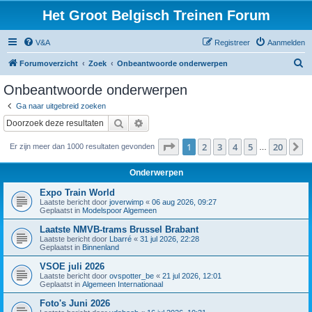
Het Groot Belgisch Treinen Forum
V&A
Registreer
Aanmelden
Z
Forumoverzicht
Zoek
Onbeantwoorde onderwerpen
o
Onbeantwoorde onderwerpen
e
Ga naar uitgebreid zoeken
k
Zoek
Uitgebreid zoeken
Pagina
1
van
20
1
2
3
4
5
20
V
Er zijn meer dan 1000 resultaten gevonden
…
Onderwerpen
Expo Train World
Laatste bericht door
joverwimp
«
06 aug 2026, 09:27
Geplaatst in
Modelspoor Algemeen
Laatste NMVB-trams Brussel Brabant
Laatste bericht door
Lbarré
«
31 jul 2026, 22:28
Geplaatst in
Binnenland
VSOE juli 2026
Laatste bericht door
ovspotter_be
«
21 jul 2026, 12:01
Geplaatst in
Algemeen Internationaal
Foto's Juni 2026