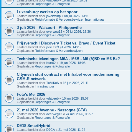
Laatste bericht door
vdabeeb
«
16 jul 2026, 10:31
Geplaatst in
Reportages & Fotografie
Luxemburg: werken op het spoor
Laatste bericht door
joverwimp
«
08 jul 2026, 13:10
Geplaatst in
Reisinformatie & Vervoersbewijzen Internationaal
3 juli 2026 - Walcourt - Philippeville
Laatste bericht door
overweg13
«
05 jul 2026, 18:36
Geplaatst in
Reportages & Fotografie
Prijsverschil Discovery Ticket vs. Bravo / Event Ticket
Laatste bericht door
jotie
«
03 jul 2026, 14:25
Geplaatst in
Reisinformatie & Vervoerbewijzen
Technische tekeningen M6A - M6B - M6 (A)BD en M6 Bx?
Laatste bericht door
Kurt62
«
19 jun 2026, 18:06
Geplaatst in
Reportages & Fotografie
Citymesh sluit contract met Infrabel voor modernisering
GSM-R netwerk.
Laatste bericht door
ToMiKoN
«
15 jun 2026, 21:11
Geplaatst in
Infrastructuur
Foto's Mei 2026
Laatste bericht door
vdabeeb
«
10 jun 2026, 15:07
Geplaatst in
Reportages & Fotografie
21 mei 2026 Awenne - Nassogne (GTA)
Laatste bericht door
overweg13
«
24 mei 2026, 08:57
Geplaatst in
Reportages & Fotografie
DE18 SmartHybrid
Laatste bericht door
DJCA
«
21 mei 2026, 11:24