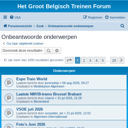
Het Groot Belgisch Treinen Forum
V&A
Registreer
Aanmelden
Z
Forumoverzicht
Zoek
Onbeantwoorde onderwerpen
o
Onbeantwoorde onderwerpen
e
Ga naar uitgebreid zoeken
k
Zoek
Uitgebreid zoeken
Pagina
1
van
20
1
2
3
4
5
20
V
Er zijn meer dan 1000 resultaten gevonden
…
Onderwerpen
Expo Train World
Laatste bericht door
joverwimp
«
06 aug 2026, 09:27
Geplaatst in
Modelspoor Algemeen
Laatste NMVB-trams Brussel Brabant
Laatste bericht door
Lbarré
«
31 jul 2026, 22:28
Geplaatst in
Binnenland
VSOE juli 2026
Laatste bericht door
ovspotter_be
«
21 jul 2026, 12:01
Geplaatst in
Algemeen Internationaal
Foto's Juni 2026