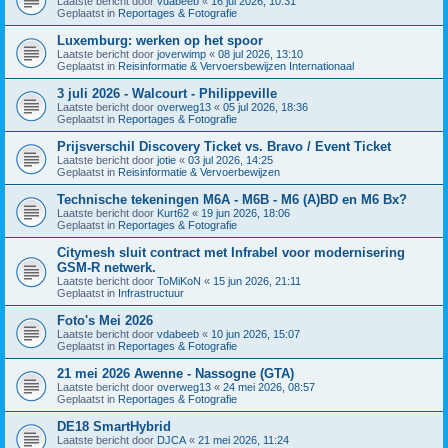
Laatste bericht door
vdabeeb
«
16 jul 2026, 10:31
Geplaatst in
Reportages & Fotografie
Luxemburg: werken op het spoor
Laatste bericht door
joverwimp
«
08 jul 2026, 13:10
Geplaatst in
Reisinformatie & Vervoersbewijzen Internationaal
3 juli 2026 - Walcourt - Philippeville
Laatste bericht door
overweg13
«
05 jul 2026, 18:36
Geplaatst in
Reportages & Fotografie
Prijsverschil Discovery Ticket vs. Bravo / Event Ticket
Laatste bericht door
jotie
«
03 jul 2026, 14:25
Geplaatst in
Reisinformatie & Vervoerbewijzen
Technische tekeningen M6A - M6B - M6 (A)BD en M6 Bx?
Laatste bericht door
Kurt62
«
19 jun 2026, 18:06
Geplaatst in
Reportages & Fotografie
Citymesh sluit contract met Infrabel voor modernisering
GSM-R netwerk.
Laatste bericht door
ToMiKoN
«
15 jun 2026, 21:11
Geplaatst in
Infrastructuur
Foto's Mei 2026
Laatste bericht door
vdabeeb
«
10 jun 2026, 15:07
Geplaatst in
Reportages & Fotografie
21 mei 2026 Awenne - Nassogne (GTA)
Laatste bericht door
overweg13
«
24 mei 2026, 08:57
Geplaatst in
Reportages & Fotografie
DE18 SmartHybrid
Laatste bericht door
DJCA
«
21 mei 2026, 11:24