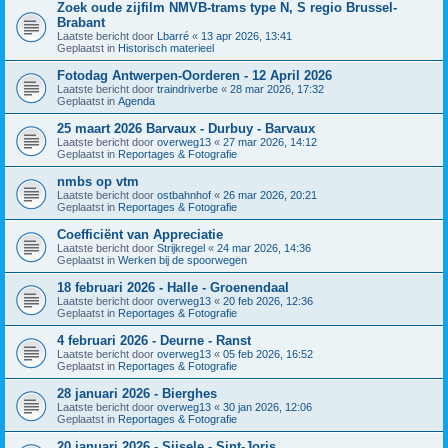
Zoek oude zijfilm NMVB-trams type N, S regio Brussel-
Brabant
Laatste bericht door
Lbarré
«
13 apr 2026, 13:41
Geplaatst in
Historisch materieel
Fotodag Antwerpen-Oorderen - 12 April 2026
Laatste bericht door
traindriverbe
«
28 mar 2026, 17:32
Geplaatst in
Agenda
25 maart 2026 Barvaux - Durbuy - Barvaux
Laatste bericht door
overweg13
«
27 mar 2026, 14:12
Geplaatst in
Reportages & Fotografie
nmbs op vtm
Laatste bericht door
ostbahnhof
«
26 mar 2026, 20:21
Geplaatst in
Reportages & Fotografie
Coefficiënt van Appreciatie
Laatste bericht door
Strijkregel
«
24 mar 2026, 14:36
Geplaatst in
Werken bij de spoorwegen
18 februari 2026 - Halle - Groenendaal
Laatste bericht door
overweg13
«
20 feb 2026, 12:36
Geplaatst in
Reportages & Fotografie
4 februari 2026 - Deurne - Ranst
Laatste bericht door
overweg13
«
05 feb 2026, 16:52
Geplaatst in
Reportages & Fotografie
28 januari 2026 - Bierghes
Laatste bericht door
overweg13
«
30 jan 2026, 12:06
Geplaatst in
Reportages & Fotografie
20 januari 2026 - Sijsele - Sint-Joris