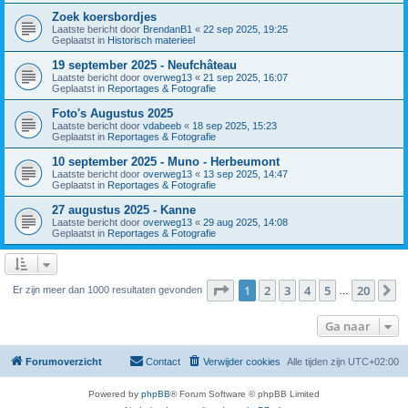
Zoek koersbordjes
Laatste bericht door
BrendanB1
«
22 sep 2025, 19:25
Geplaatst in
Historisch materieel
19 september 2025 - Neufchâteau
Laatste bericht door
overweg13
«
21 sep 2025, 16:07
Geplaatst in
Reportages & Fotografie
Foto's Augustus 2025
Laatste bericht door
vdabeeb
«
18 sep 2025, 15:23
Geplaatst in
Reportages & Fotografie
10 september 2025 - Muno - Herbeumont
Laatste bericht door
overweg13
«
13 sep 2025, 14:47
Geplaatst in
Reportages & Fotografie
27 augustus 2025 - Kanne
Laatste bericht door
overweg13
«
29 aug 2025, 14:08
Geplaatst in
Reportages & Fotografie
Pagina
1
van
20
1
2
3
4
5
20
V
Er zijn meer dan 1000 resultaten gevonden
…
Ga naar
Forumoverzicht
Contact
Verwijder cookies
Alle tijden zijn
UTC+02:00
Powered by
phpBB
® Forum Software © phpBB Limited