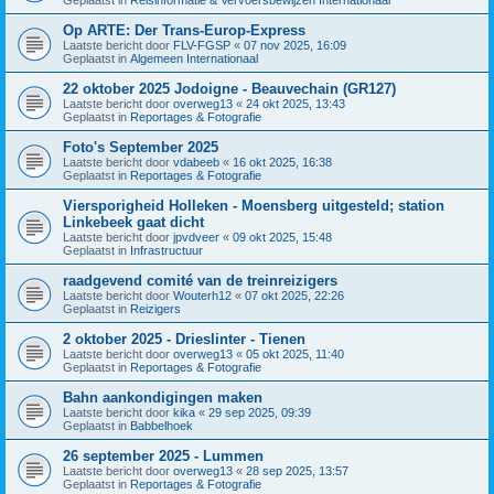
Op ARTE: Der Trans-Europ-Express
Laatste bericht door
FLV-FGSP
«
07 nov 2025, 16:09
Geplaatst in
Algemeen Internationaal
22 oktober 2025 Jodoigne - Beauvechain (GR127)
Laatste bericht door
overweg13
«
24 okt 2025, 13:43
Geplaatst in
Reportages & Fotografie
Foto's September 2025
Laatste bericht door
vdabeeb
«
16 okt 2025, 16:38
Geplaatst in
Reportages & Fotografie
Viersporigheid Holleken - Moensberg uitgesteld; station
Linkebeek gaat dicht
Laatste bericht door
jpvdveer
«
09 okt 2025, 15:48
Geplaatst in
Infrastructuur
raadgevend comité van de treinreizigers
Laatste bericht door
Wouterh12
«
07 okt 2025, 22:26
Geplaatst in
Reizigers
2 oktober 2025 - Drieslinter - Tienen
Laatste bericht door
overweg13
«
05 okt 2025, 11:40
Geplaatst in
Reportages & Fotografie
Bahn aankondigingen maken
Laatste bericht door
kika
«
29 sep 2025, 09:39
Geplaatst in
Babbelhoek
26 september 2025 - Lummen
Laatste bericht door
overweg13
«
28 sep 2025, 13:57
Geplaatst in
Reportages & Fotografie