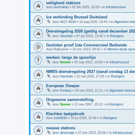
veiligheid stations
door
joverwimp
»
02 feb 2025, 16:29
» in
Infrastructuur
Ice verbinding Brussel Duitsland
door
4017-4018
»
13 aug 2020, 19:44
» in
Algemeen Inte
Dienstregeling 2026 (geldig vanaf december 202
door
Harshan
»
07 jun 2025, 13:40
» in
Reizigers
Gesloten proef 1ste Commercieel Bediende
door
Railrunner
»
16 nov 2013, 09:52
» in
Werken bij de spo
werken: langs de spoorlijn
door
Steven
»
07 sep 2010, 18:59
» in
Infrastructuur
NMBS-dienstregeling 2027 (vanaf zondag 13 de
door
Harshan
»
22 mei 2026, 17:03
» in
Reizigers
European Sleeper
door
Portbou
»
20 mei 2023, 11:31
» in
Algemeen Interna
Ongewone samenstelling.
door
Steven
»
21 nov 2007, 15:22
» in
Reizigers
Klachten taalgebruik
door
trein9292
»
18 jul 2026, 22:40
» in
Reizigers
nieuwe stations
door
desirootje
»
27 nov 2023, 20:06
» in
Infrastructuur