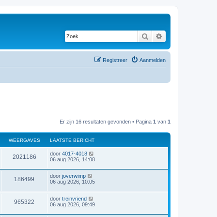
Zoek
Uitgebreid zoeken
Registreer
Aanmelden
Er zijn 16 resultaten gevonden • Pagina
1
van
1
WEERGAVES
LAATSTE BERICHT
door
4017-4018
2021186
06 aug 2026, 14:08
door
joverwimp
186499
06 aug 2026, 10:05
door
treinvriend
965322
06 aug 2026, 09:49