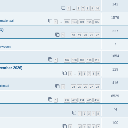
142
1
6
7
8
9
10
…
1579
rnationaal
1
102
103
104
105
106
…
5)
327
1
18
19
20
21
22
…
7
orwegen
1654
1
107
108
109
110
111
…
cember 2026)
129
1
5
6
7
8
9
…
416
tionaal
1
24
25
26
27
28
…
6529
1
432
433
434
435
436
…
74
1
2
3
4
5
100
1
3
4
5
6
7
…