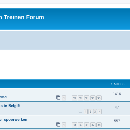
h Treinen Forum
REACTIES
1416
onaal
1
91
92
93
94
95
…
s in België
47
1
2
3
4
oor spoorwerken
557
1
34
35
36
37
38
…