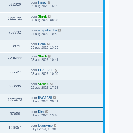
door
thejay
522829
05 aug 2026, 16:35
door
Shrek
3221725
05 aug 2026, 08:08
door
ovspotter_be
767732
04 aug 2026, 10:42
door
Daan
13979
03 aug 2026, 13:03
door
Shrek
2236322
03 aug 2026, 10:41
door
FLV-FGSP
386527
03 aug 2026, 10:09
door
Steven
833695
02 aug 2026, 17:18
door
BVG1988
6273073
01 aug 2026, 20:01
door
Dimi
57059
01 aug 2026, 19:16
door
joverwimp
126357
31 jul 2026, 18:36