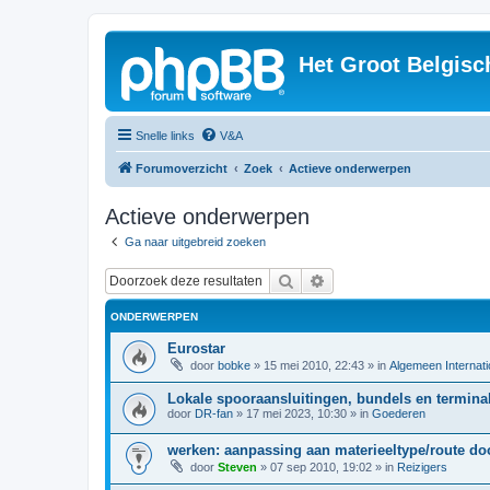
Het Groot Belgisc
Snelle links
V&A
Forumoverzicht
Zoek
Actieve onderwerpen
Actieve onderwerpen
Ga naar uitgebreid zoeken
Zoek
Uitgebreid zoeken
ONDERWERPEN
Eurostar
door
bobke
»
15 mei 2010, 22:43
» in
Algemeen Internati
Lokale spooraansluitingen, bundels en terminal
door
DR-fan
»
17 mei 2023, 10:30
» in
Goederen
werken: aanpassing aan materieeltype/route d
door
Steven
»
07 sep 2010, 19:02
» in
Reizigers