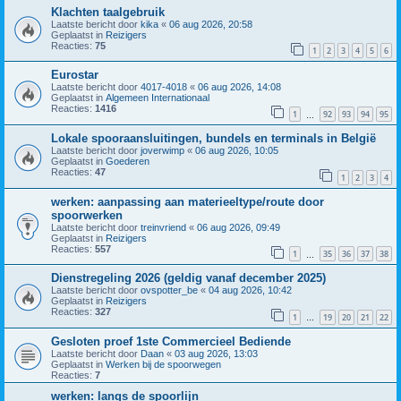
Klachten taalgebruik
Laatste bericht door
kika
«
06 aug 2026, 20:58
Geplaatst in
Reizigers
Reacties:
75
1
2
3
4
5
6
Eurostar
Laatste bericht door
4017-4018
«
06 aug 2026, 14:08
Geplaatst in
Algemeen Internationaal
Reacties:
1416
1
92
93
94
95
…
Lokale spooraansluitingen, bundels en terminals in België
Laatste bericht door
joverwimp
«
06 aug 2026, 10:05
Geplaatst in
Goederen
Reacties:
47
1
2
3
4
werken: aanpassing aan materieeltype/route door
spoorwerken
Laatste bericht door
treinvriend
«
06 aug 2026, 09:49
Geplaatst in
Reizigers
Reacties:
557
1
35
36
37
38
…
Dienstregeling 2026 (geldig vanaf december 2025)
Laatste bericht door
ovspotter_be
«
04 aug 2026, 10:42
Geplaatst in
Reizigers
Reacties:
327
1
19
20
21
22
…
Gesloten proef 1ste Commercieel Bediende
Laatste bericht door
Daan
«
03 aug 2026, 13:03
Geplaatst in
Werken bij de spoorwegen
Reacties:
7
werken: langs de spoorlijn