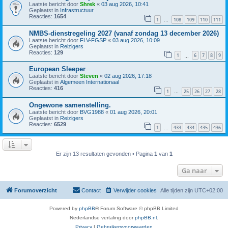
Laatste bericht door
Shrek
«
03 aug 2026, 10:41
Geplaatst in
Infrastructuur
Reacties:
1654
1
108
109
110
111
…
NMBS-dienstregeling 2027 (vanaf zondag 13 december 2026)
Laatste bericht door
FLV-FGSP
«
03 aug 2026, 10:09
Geplaatst in
Reizigers
Reacties:
129
1
6
7
8
9
…
European Sleeper
Laatste bericht door
Steven
«
02 aug 2026, 17:18
Geplaatst in
Algemeen Internationaal
Reacties:
416
1
25
26
27
28
…
Ongewone samenstelling.
Laatste bericht door
BVG1988
«
01 aug 2026, 20:01
Geplaatst in
Reizigers
Reacties:
6529
1
433
434
435
436
…
Er zijn 13 resultaten gevonden • Pagina
1
van
1
Ga naar
Forumoverzicht
Contact
Verwijder cookies
Alle tijden zijn
UTC+02:00
Powered by
phpBB
® Forum Software © phpBB Limited
Nederlandse vertaling door
phpBB.nl
.
Privacy
|
Gebruikersvoorwaarden