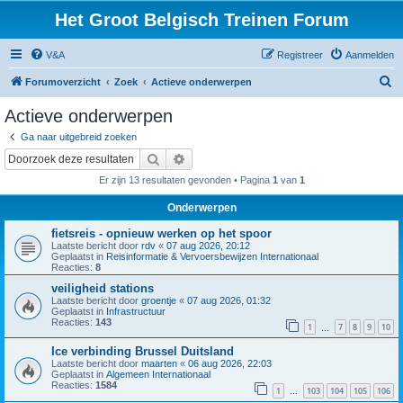
Het Groot Belgisch Treinen Forum
V&A
Registreer
Aanmelden
Z
Forumoverzicht
Zoek
Actieve onderwerpen
o
Actieve onderwerpen
e
Ga naar uitgebreid zoeken
k
Zoek
Uitgebreid zoeken
Er zijn 13 resultaten gevonden • Pagina
1
van
1
Onderwerpen
fietsreis - opnieuw werken op het spoor
Laatste bericht door
rdv
«
07 aug 2026, 20:12
Geplaatst in
Reisinformatie & Vervoersbewijzen Internationaal
Reacties:
8
veiligheid stations
Laatste bericht door
groentje
«
07 aug 2026, 01:32
Geplaatst in
Infrastructuur
Reacties:
143
1
7
8
9
10
…
Ice verbinding Brussel Duitsland
Laatste bericht door
maarten
«
06 aug 2026, 22:03
Geplaatst in
Algemeen Internationaal
Reacties:
1584
1
103
104
105
106
…