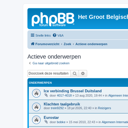
Het Groot Belgisc
Snelle links
V&A
Forumoverzicht
Zoek
Actieve onderwerpen
Actieve onderwerpen
Ga naar uitgebreid zoeken
Zoek
Uitgebreid zoeken
ONDERWERPEN
Ice verbinding Brussel Duitsland
door
4017-4018
»
13 aug 2020, 19:44
» in
Algemeen Inte
Klachten taalgebruik
door
trein9292
»
18 jul 2026, 22:40
» in
Reizigers
Eurostar
door
bobke
»
15 mei 2010, 22:43
» in
Algemeen Internati