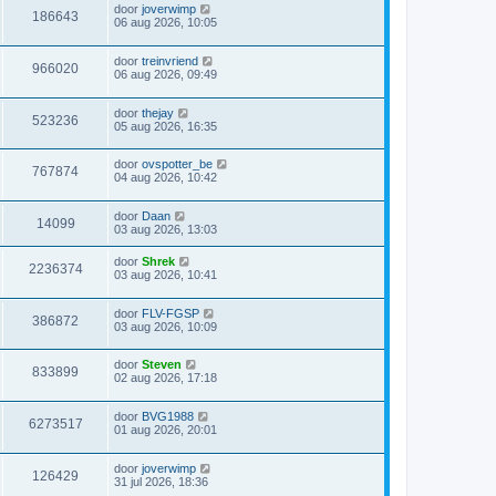
door
joverwimp
186643
06 aug 2026, 10:05
door
treinvriend
966020
06 aug 2026, 09:49
door
thejay
523236
05 aug 2026, 16:35
door
ovspotter_be
767874
04 aug 2026, 10:42
door
Daan
14099
03 aug 2026, 13:03
door
Shrek
2236374
03 aug 2026, 10:41
door
FLV-FGSP
386872
03 aug 2026, 10:09
door
Steven
833899
02 aug 2026, 17:18
door
BVG1988
6273517
01 aug 2026, 20:01
door
joverwimp
126429
31 jul 2026, 18:36