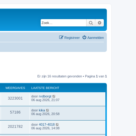
Zoek
Uitgebreid zoeken
Registreer
Aanmelden
Er zijn 16 resultaten gevonden • Pagina
1
van
1
WEERGAVES
LAATSTE BERICHT
door
rvdborgt
3223001
06 aug 2026, 21:07
door
kika
57186
06 aug 2026, 20:58
door
4017-4018
2021782
06 aug 2026, 14:08