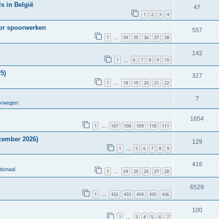
s in België
47
1
2
3
4
oor spoorwerken
557
1
34
35
36
37
38
…
142
1
6
7
8
9
10
…
5)
327
1
18
19
20
21
22
…
7
orwegen
1654
1
107
108
109
110
111
…
cember 2026)
129
1
5
6
7
8
9
…
416
tionaal
1
24
25
26
27
28
…
6529
1
432
433
434
435
436
…
100
1
3
4
5
6
7
…