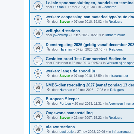
Lokale spooraansluitingen, bundels en terminal
door
DR-fan
»
17 mei 2023, 10:30
» in
Goederen
werken: aanpassing aan materieeltype/route d
door
Steven
»
07 sep 2010, 19:02
» in
Reizigers
veiligheid stations
door
joverwimp
»
02 feb 2025, 16:29
» in
Infrastructuur
Dienstregeling 2026 (geldig vanaf december 202
door
Harshan
»
07 jun 2025, 13:40
» in
Reizigers
Gesloten proef 1ste Commercieel Bediende
door
Railrunner
»
16 nov 2013, 09:52
» in
Werken bij de spo
werken: langs de spoorlijn
door
Steven
»
07 sep 2010, 18:59
» in
Infrastructuur
NMBS-dienstregeling 2027 (vanaf zondag 13 de
door
Harshan
»
22 mei 2026, 17:03
» in
Reizigers
European Sleeper
door
Portbou
»
20 mei 2023, 11:31
» in
Algemeen Interna
Ongewone samenstelling.
door
Steven
»
21 nov 2007, 15:22
» in
Reizigers
nieuwe stations
door
desirootje
»
27 nov 2023, 20:06
» in
Infrastructuur