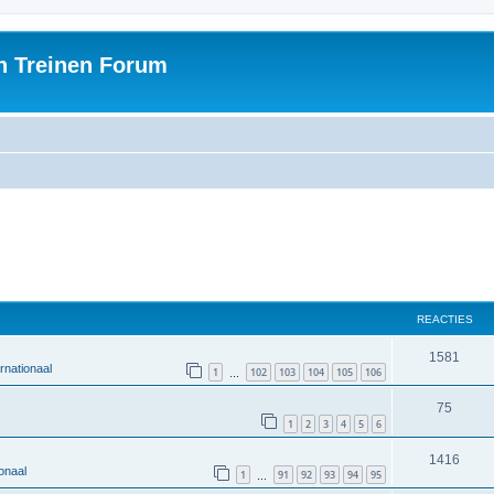
h Treinen Forum
REACTIES
1581
rnationaal
1
102
103
104
105
106
…
75
1
2
3
4
5
6
1416
onaal
1
91
92
93
94
95
…