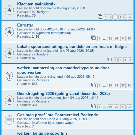
Klachten taalgebruik
Laatste bericht door
kika
«
06 aug 2026, 20:58
Geplaatst in
Reizigers
Reacties:
75
1
2
3
4
5
6
Eurostar
Laatste bericht door
4017-4018
«
06 aug 2026, 14:08
Geplaatst in
Algemeen Internationaal
Reacties:
1416
1
92
93
94
95
…
Lokale spooraansluitingen, bundels en terminals in België
Laatste bericht door
joverwimp
«
06 aug 2026, 10:05
Geplaatst in
Goederen
Reacties:
47
1
2
3
4
werken: aanpassing aan materieeltype/route door
spoorwerken
Laatste bericht door
treinvriend
«
06 aug 2026, 09:49
Geplaatst in
Reizigers
Reacties:
557
1
35
36
37
38
…
Dienstregeling 2026 (geldig vanaf december 2025)
Laatste bericht door
ovspotter_be
«
04 aug 2026, 10:42
Geplaatst in
Reizigers
Reacties:
327
1
19
20
21
22
…
Gesloten proef 1ste Commercieel Bediende
Laatste bericht door
Daan
«
03 aug 2026, 13:03
Geplaatst in
Werken bij de spoorwegen
Reacties:
7
werken: langs de spoorlijn