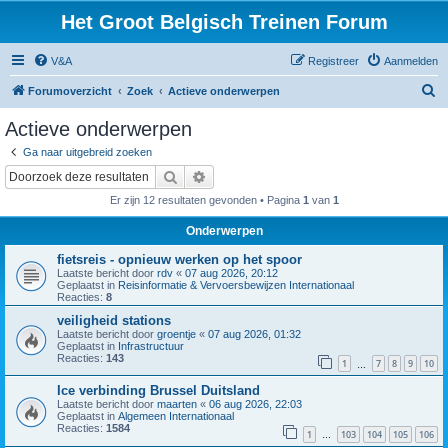
Het Groot Belgisch Treinen Forum
V&A
Registreer
Aanmelden
Z
Forumoverzicht
Zoek
Actieve onderwerpen
o
Actieve onderwerpen
e
Ga naar uitgebreid zoeken
k
Zoek
Uitgebreid zoeken
Er zijn 12 resultaten gevonden • Pagina
1
van
1
Onderwerpen
fietsreis - opnieuw werken op het spoor
Laatste bericht door
rdv
«
07 aug 2026, 20:12
Geplaatst in
Reisinformatie & Vervoersbewijzen Internationaal
Reacties:
8
veiligheid stations
Laatste bericht door
groentje
«
07 aug 2026, 01:32
Geplaatst in
Infrastructuur
Reacties:
143
1
7
8
9
10
…
Ice verbinding Brussel Duitsland
Laatste bericht door
maarten
«
06 aug 2026, 22:03
Geplaatst in
Algemeen Internationaal
Reacties:
1584
1
103
104
105
106
…