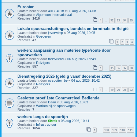
Eurostar
Laatste bericht door
4017-4018
«
06 aug 2026, 14:08
Geplaatst in
Algemeen Internationaal
Reacties:
1416
1
92
93
94
95
…
Lokale spooraansluitingen, bundels en terminals in België
Laatste bericht door
joverwimp
«
06 aug 2026, 10:05
Geplaatst in
Goederen
Reacties:
47
1
2
3
4
werken: aanpassing aan materieeltype/route door
spoorwerken
Laatste bericht door
treinvriend
«
06 aug 2026, 09:49
Geplaatst in
Reizigers
Reacties:
557
1
35
36
37
38
…
Dienstregeling 2026 (geldig vanaf december 2025)
Laatste bericht door
ovspotter_be
«
04 aug 2026, 10:42
Geplaatst in
Reizigers
Reacties:
327
1
19
20
21
22
…
Gesloten proef 1ste Commercieel Bediende
Laatste bericht door
Daan
«
03 aug 2026, 13:03
Geplaatst in
Werken bij de spoorwegen
Reacties:
7
werken: langs de spoorlijn
Laatste bericht door
Shrek
«
03 aug 2026, 10:41
Geplaatst in
Infrastructuur
Reacties:
1654
1
108
109
110
111
…