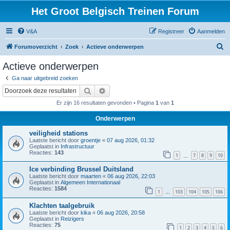
Het Groot Belgisch Treinen Forum
V&A
Registreer
Aanmelden
Z
Forumoverzicht
Zoek
Actieve onderwerpen
o
Actieve onderwerpen
e
Ga naar uitgebreid zoeken
k
Zoek
Uitgebreid zoeken
Er zijn 16 resultaten gevonden • Pagina
1
van
1
Onderwerpen
veiligheid stations
Laatste bericht door
groentje
«
07 aug 2026, 01:32
Geplaatst in
Infrastructuur
Reacties:
143
1
7
8
9
10
…
Ice verbinding Brussel Duitsland
Laatste bericht door
maarten
«
06 aug 2026, 22:03
Geplaatst in
Algemeen Internationaal
Reacties:
1584
1
103
104
105
106
…
Klachten taalgebruik
Laatste bericht door
kika
«
06 aug 2026, 20:58
Geplaatst in
Reizigers
Reacties:
75
1
2
3
4
5
6