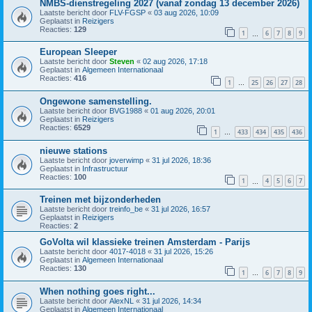
NMBS-dienstregeling 2027 (vanaf zondag 13 december 2026)
Laatste bericht door
FLV-FGSP
«
03 aug 2026, 10:09
Geplaatst in
Reizigers
Reacties:
129
1
6
7
8
9
…
European Sleeper
Laatste bericht door
Steven
«
02 aug 2026, 17:18
Geplaatst in
Algemeen Internationaal
Reacties:
416
1
25
26
27
28
…
Ongewone samenstelling.
Laatste bericht door
BVG1988
«
01 aug 2026, 20:01
Geplaatst in
Reizigers
Reacties:
6529
1
433
434
435
436
…
nieuwe stations
Laatste bericht door
joverwimp
«
31 jul 2026, 18:36
Geplaatst in
Infrastructuur
Reacties:
100
1
4
5
6
7
…
Treinen met bijzonderheden
Laatste bericht door
treinfo_be
«
31 jul 2026, 16:57
Geplaatst in
Reizigers
Reacties:
2
GoVolta wil klassieke treinen Amsterdam - Parijs
Laatste bericht door
4017-4018
«
31 jul 2026, 15:26
Geplaatst in
Algemeen Internationaal
Reacties:
130
1
6
7
8
9
…
When nothing goes right...
Laatste bericht door
AlexNL
«
31 jul 2026, 14:34
Geplaatst in
Algemeen Internationaal