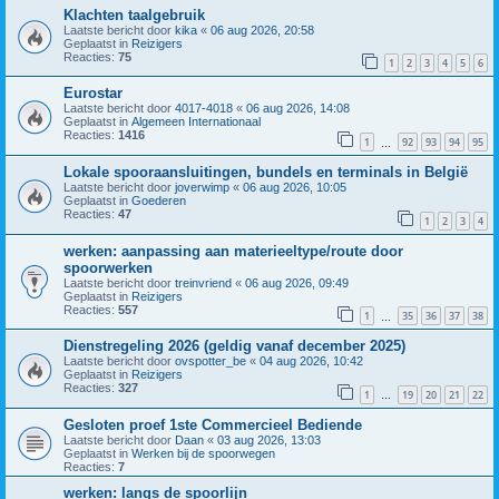
Klachten taalgebruik
Laatste bericht door
kika
«
06 aug 2026, 20:58
Geplaatst in
Reizigers
Reacties:
75
1
2
3
4
5
6
Eurostar
Laatste bericht door
4017-4018
«
06 aug 2026, 14:08
Geplaatst in
Algemeen Internationaal
Reacties:
1416
1
92
93
94
95
…
Lokale spooraansluitingen, bundels en terminals in België
Laatste bericht door
joverwimp
«
06 aug 2026, 10:05
Geplaatst in
Goederen
Reacties:
47
1
2
3
4
werken: aanpassing aan materieeltype/route door
spoorwerken
Laatste bericht door
treinvriend
«
06 aug 2026, 09:49
Geplaatst in
Reizigers
Reacties:
557
1
35
36
37
38
…
Dienstregeling 2026 (geldig vanaf december 2025)
Laatste bericht door
ovspotter_be
«
04 aug 2026, 10:42
Geplaatst in
Reizigers
Reacties:
327
1
19
20
21
22
…
Gesloten proef 1ste Commercieel Bediende
Laatste bericht door
Daan
«
03 aug 2026, 13:03
Geplaatst in
Werken bij de spoorwegen
Reacties:
7
werken: langs de spoorlijn