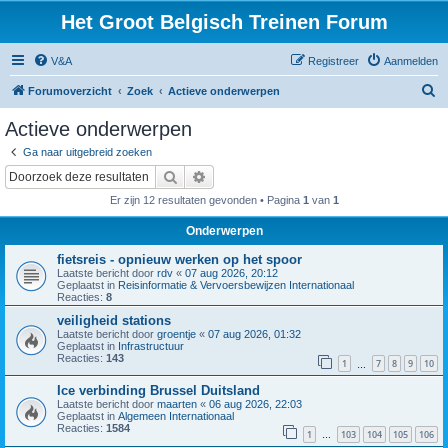
Het Groot Belgisch Treinen Forum
V&A
Registreer
Aanmelden
Z
Forumoverzicht
Zoek
Actieve onderwerpen
o
Actieve onderwerpen
e
Ga naar uitgebreid zoeken
k
Zoek
Uitgebreid zoeken
Er zijn 12 resultaten gevonden • Pagina
1
van
1
Onderwerpen
fietsreis - opnieuw werken op het spoor
Laatste bericht door
rdv
«
07 aug 2026, 20:12
Geplaatst in
Reisinformatie & Vervoersbewijzen Internationaal
Reacties:
8
veiligheid stations
Laatste bericht door
groentje
«
07 aug 2026, 01:32
Geplaatst in
Infrastructuur
Reacties:
143
1
7
8
9
10
…
Ice verbinding Brussel Duitsland
Laatste bericht door
maarten
«
06 aug 2026, 22:03
Geplaatst in
Algemeen Internationaal
Reacties:
1584
1
103
104
105
106
…