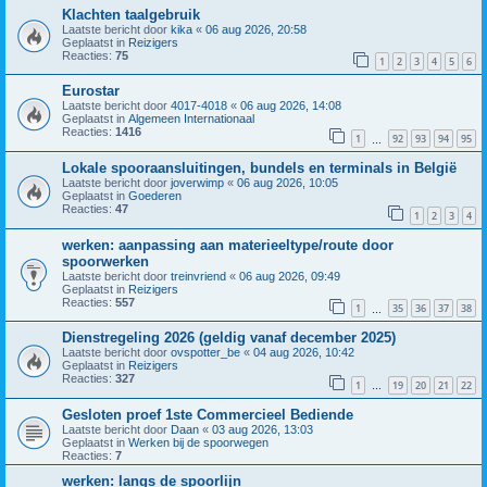
Klachten taalgebruik
Laatste bericht door
kika
«
06 aug 2026, 20:58
Geplaatst in
Reizigers
Reacties:
75
1
2
3
4
5
6
Eurostar
Laatste bericht door
4017-4018
«
06 aug 2026, 14:08
Geplaatst in
Algemeen Internationaal
Reacties:
1416
1
92
93
94
95
…
Lokale spooraansluitingen, bundels en terminals in België
Laatste bericht door
joverwimp
«
06 aug 2026, 10:05
Geplaatst in
Goederen
Reacties:
47
1
2
3
4
werken: aanpassing aan materieeltype/route door
spoorwerken
Laatste bericht door
treinvriend
«
06 aug 2026, 09:49
Geplaatst in
Reizigers
Reacties:
557
1
35
36
37
38
…
Dienstregeling 2026 (geldig vanaf december 2025)
Laatste bericht door
ovspotter_be
«
04 aug 2026, 10:42
Geplaatst in
Reizigers
Reacties:
327
1
19
20
21
22
…
Gesloten proef 1ste Commercieel Bediende
Laatste bericht door
Daan
«
03 aug 2026, 13:03
Geplaatst in
Werken bij de spoorwegen
Reacties:
7
werken: langs de spoorlijn