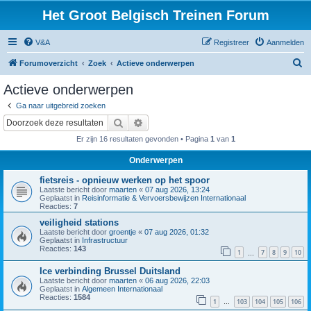
Het Groot Belgisch Treinen Forum
V&A
Registreer
Aanmelden
Z
Forumoverzicht
Zoek
Actieve onderwerpen
o
Actieve onderwerpen
e
Ga naar uitgebreid zoeken
k
Zoek
Uitgebreid zoeken
Er zijn 16 resultaten gevonden • Pagina
1
van
1
Onderwerpen
fietsreis - opnieuw werken op het spoor
Laatste bericht door
maarten
«
07 aug 2026, 13:24
Geplaatst in
Reisinformatie & Vervoersbewijzen Internationaal
Reacties:
7
veiligheid stations
Laatste bericht door
groentje
«
07 aug 2026, 01:32
Geplaatst in
Infrastructuur
Reacties:
143
1
7
8
9
10
…
Ice verbinding Brussel Duitsland
Laatste bericht door
maarten
«
06 aug 2026, 22:03
Geplaatst in
Algemeen Internationaal
Reacties:
1584
1
103
104
105
106
…