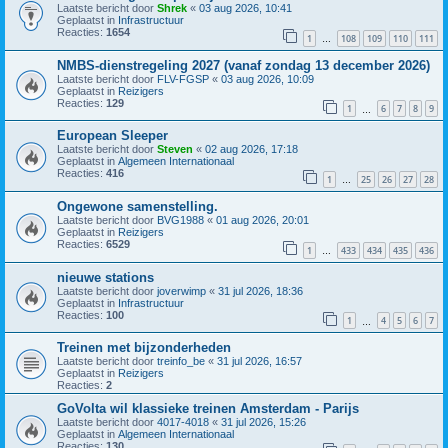
Laatste bericht door
Shrek
«
03 aug 2026, 10:41
Geplaatst in
Infrastructuur
Reacties:
1654
1
108
109
110
111
…
NMBS-dienstregeling 2027 (vanaf zondag 13 december 2026)
Laatste bericht door
FLV-FGSP
«
03 aug 2026, 10:09
Geplaatst in
Reizigers
Reacties:
129
1
6
7
8
9
…
European Sleeper
Laatste bericht door
Steven
«
02 aug 2026, 17:18
Geplaatst in
Algemeen Internationaal
Reacties:
416
1
25
26
27
28
…
Ongewone samenstelling.
Laatste bericht door
BVG1988
«
01 aug 2026, 20:01
Geplaatst in
Reizigers
Reacties:
6529
1
433
434
435
436
…
nieuwe stations
Laatste bericht door
joverwimp
«
31 jul 2026, 18:36
Geplaatst in
Infrastructuur
Reacties:
100
1
4
5
6
7
…
Treinen met bijzonderheden
Laatste bericht door
treinfo_be
«
31 jul 2026, 16:57
Geplaatst in
Reizigers
Reacties:
2
GoVolta wil klassieke treinen Amsterdam - Parijs
Laatste bericht door
4017-4018
«
31 jul 2026, 15:26
Geplaatst in
Algemeen Internationaal
Reacties:
130