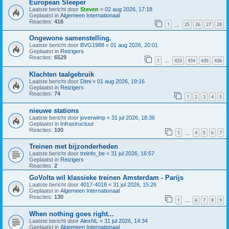
European Sleeper
Laatste bericht door
Steven
«
02 aug 2026, 17:18
Geplaatst in
Algemeen Internationaal
Reacties:
416
1
25
26
27
28
…
Ongewone samenstelling.
Laatste bericht door
BVG1988
«
01 aug 2026, 20:01
Geplaatst in
Reizigers
Reacties:
6529
1
433
434
435
436
…
Klachten taalgebruik
Laatste bericht door
Dimi
«
01 aug 2026, 19:16
Geplaatst in
Reizigers
Reacties:
74
1
2
3
4
5
nieuwe stations
Laatste bericht door
joverwimp
«
31 jul 2026, 18:36
Geplaatst in
Infrastructuur
Reacties:
100
1
4
5
6
7
…
Treinen met bijzonderheden
Laatste bericht door
treinfo_be
«
31 jul 2026, 16:57
Geplaatst in
Reizigers
Reacties:
2
GoVolta wil klassieke treinen Amsterdam - Parijs
Laatste bericht door
4017-4018
«
31 jul 2026, 15:26
Geplaatst in
Algemeen Internationaal
Reacties:
130
1
6
7
8
9
…
When nothing goes right...
Laatste bericht door
AlexNL
«
31 jul 2026, 14:34
Geplaatst in
Algemeen Internationaal