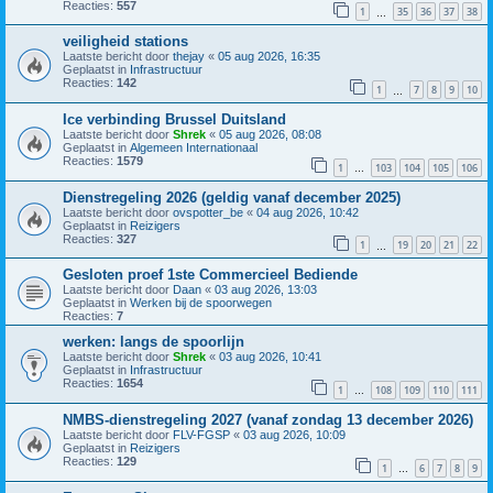
Reacties:
557
1
35
36
37
38
…
veiligheid stations
Laatste bericht door
thejay
«
05 aug 2026, 16:35
Geplaatst in
Infrastructuur
Reacties:
142
1
7
8
9
10
…
Ice verbinding Brussel Duitsland
Laatste bericht door
Shrek
«
05 aug 2026, 08:08
Geplaatst in
Algemeen Internationaal
Reacties:
1579
1
103
104
105
106
…
Dienstregeling 2026 (geldig vanaf december 2025)
Laatste bericht door
ovspotter_be
«
04 aug 2026, 10:42
Geplaatst in
Reizigers
Reacties:
327
1
19
20
21
22
…
Gesloten proef 1ste Commercieel Bediende
Laatste bericht door
Daan
«
03 aug 2026, 13:03
Geplaatst in
Werken bij de spoorwegen
Reacties:
7
werken: langs de spoorlijn
Laatste bericht door
Shrek
«
03 aug 2026, 10:41
Geplaatst in
Infrastructuur
Reacties:
1654
1
108
109
110
111
…
NMBS-dienstregeling 2027 (vanaf zondag 13 december 2026)
Laatste bericht door
FLV-FGSP
«
03 aug 2026, 10:09
Geplaatst in
Reizigers
Reacties:
129
1
6
7
8
9
…