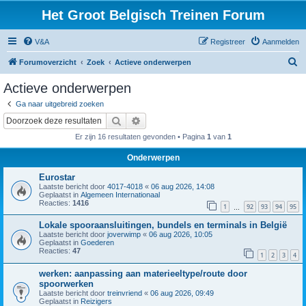
Het Groot Belgisch Treinen Forum
V&A
Registreer
Aanmelden
Z
Forumoverzicht
Zoek
Actieve onderwerpen
o
Actieve onderwerpen
e
Ga naar uitgebreid zoeken
k
Zoek
Uitgebreid zoeken
Er zijn 16 resultaten gevonden • Pagina
1
van
1
Onderwerpen
Eurostar
Laatste bericht door
4017-4018
«
06 aug 2026, 14:08
Geplaatst in
Algemeen Internationaal
Reacties:
1416
1
92
93
94
95
…
Lokale spooraansluitingen, bundels en terminals in België
Laatste bericht door
joverwimp
«
06 aug 2026, 10:05
Geplaatst in
Goederen
Reacties:
47
1
2
3
4
werken: aanpassing aan materieeltype/route door
spoorwerken
Laatste bericht door
treinvriend
«
06 aug 2026, 09:49
Geplaatst in
Reizigers