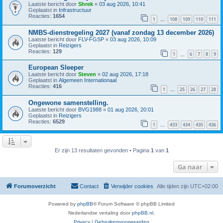
Laatste bericht door
Shrek
«
03 aug 2026, 10:41
Geplaatst in
Infrastructuur
Reacties:
1654
1
108
109
110
111
…
NMBS-dienstregeling 2027 (vanaf zondag 13 december 2026)
Laatste bericht door
FLV-FGSP
«
03 aug 2026, 10:09
Geplaatst in
Reizigers
Reacties:
129
1
6
7
8
9
…
European Sleeper
Laatste bericht door
Steven
«
02 aug 2026, 17:18
Geplaatst in
Algemeen Internationaal
Reacties:
416
1
25
26
27
28
…
Ongewone samenstelling.
Laatste bericht door
BVG1988
«
01 aug 2026, 20:01
Geplaatst in
Reizigers
Reacties:
6529
1
433
434
435
436
…
Er zijn 13 resultaten gevonden • Pagina
1
van
1
Ga naar
Forumoverzicht
Contact
Verwijder cookies
Alle tijden zijn
UTC+02:00
Powered by
phpBB
® Forum Software © phpBB Limited
Nederlandse vertaling door
phpBB.nl
.
Privacy
|
Gebruikersvoorwaarden