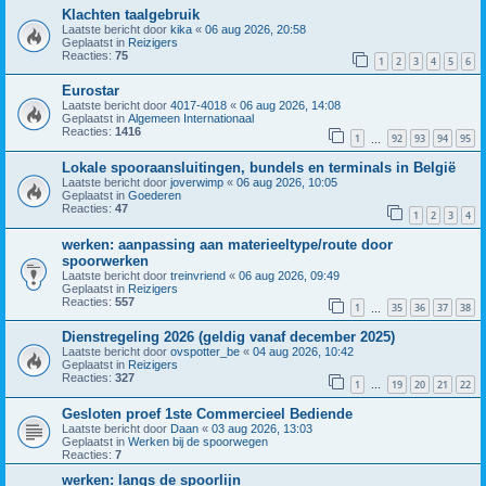
Klachten taalgebruik
Laatste bericht door
kika
«
06 aug 2026, 20:58
Geplaatst in
Reizigers
Reacties:
75
1
2
3
4
5
6
Eurostar
Laatste bericht door
4017-4018
«
06 aug 2026, 14:08
Geplaatst in
Algemeen Internationaal
Reacties:
1416
1
92
93
94
95
…
Lokale spooraansluitingen, bundels en terminals in België
Laatste bericht door
joverwimp
«
06 aug 2026, 10:05
Geplaatst in
Goederen
Reacties:
47
1
2
3
4
werken: aanpassing aan materieeltype/route door
spoorwerken
Laatste bericht door
treinvriend
«
06 aug 2026, 09:49
Geplaatst in
Reizigers
Reacties:
557
1
35
36
37
38
…
Dienstregeling 2026 (geldig vanaf december 2025)
Laatste bericht door
ovspotter_be
«
04 aug 2026, 10:42
Geplaatst in
Reizigers
Reacties:
327
1
19
20
21
22
…
Gesloten proef 1ste Commercieel Bediende
Laatste bericht door
Daan
«
03 aug 2026, 13:03
Geplaatst in
Werken bij de spoorwegen
Reacties:
7
werken: langs de spoorlijn