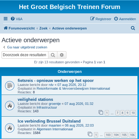
Het Groot Belgisch Treinen Forum
V&A
Registreer
Aanmelden
Z
Forumoverzicht
Zoek
Actieve onderwerpen
o
Actieve onderwerpen
e
Ga naar uitgebreid zoeken
k
Zoek
Uitgebreid zoeken
Er zijn 13 resultaten gevonden • Pagina
1
van
1
Onderwerpen
fietsreis - opnieuw werken op het spoor
Laatste bericht door
rdv
«
07 aug 2026, 20:12
Geplaatst in
Reisinformatie & Vervoersbewijzen Internationaal
Reacties:
8
veiligheid stations
Laatste bericht door
groentje
«
07 aug 2026, 01:32
Geplaatst in
Infrastructuur
Reacties:
143
1
7
8
9
10
…
Ice verbinding Brussel Duitsland
Laatste bericht door
maarten
«
06 aug 2026, 22:03
Geplaatst in
Algemeen Internationaal
Reacties:
1584
1
103
104
105
106
…