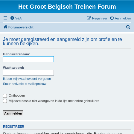
Het Groot Belgisch Treinen Forum
V&A
Registreer
Aanmelden
Z
Forumoverzicht
o
Je moet geregistreerd en aangemeld zijn om profielen te
e
kunnen bekijken.
k
Gebruikersnaam:
Wachtwoord:
Ik ben mijn wachtwoord vergeten
Stuur activatie-e-mail opnieuw
Onthouden
Mij deze sessie niet weergeven in de lijst met online gebruikers
REGISTREER
Om je te kunnen aanmelden, moet je geregistreerd zijn. Registratie neemt