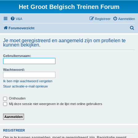
Het Groot Belgisch Treinen Forum
V&A
Registreer
Aanmelden
Z
Forumoverzicht
o
Je moet geregistreerd en aangemeld zijn om profielen te
e
kunnen bekijken.
k
Gebruikersnaam:
Wachtwoord:
Ik ben mijn wachtwoord vergeten
Stuur activatie-e-mail opnieuw
Onthouden
Mij deze sessie niet weergeven in de lijst met online gebruikers
REGISTREER
Om je te kunnen aanmelden, moet je geregistreerd zijn. Registratie neemt