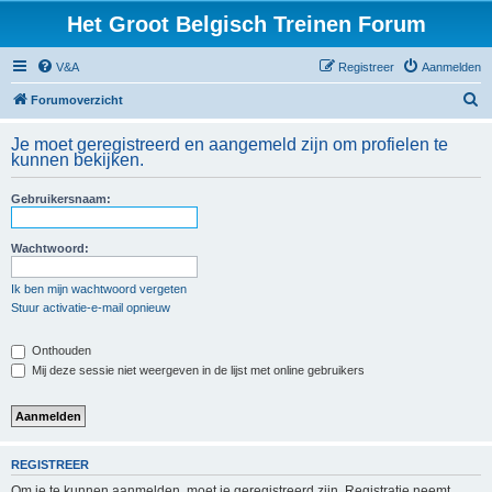
Het Groot Belgisch Treinen Forum
V&A
Registreer
Aanmelden
Z
Forumoverzicht
o
Je moet geregistreerd en aangemeld zijn om profielen te
e
kunnen bekijken.
k
Gebruikersnaam:
Wachtwoord:
Ik ben mijn wachtwoord vergeten
Stuur activatie-e-mail opnieuw
Onthouden
Mij deze sessie niet weergeven in de lijst met online gebruikers
REGISTREER
Om je te kunnen aanmelden, moet je geregistreerd zijn. Registratie neemt