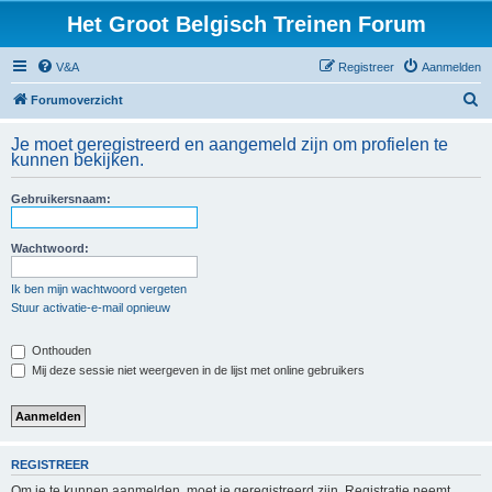
Het Groot Belgisch Treinen Forum
V&A
Registreer
Aanmelden
Z
Forumoverzicht
o
Je moet geregistreerd en aangemeld zijn om profielen te
e
kunnen bekijken.
k
Gebruikersnaam:
Wachtwoord:
Ik ben mijn wachtwoord vergeten
Stuur activatie-e-mail opnieuw
Onthouden
Mij deze sessie niet weergeven in de lijst met online gebruikers
REGISTREER
Om je te kunnen aanmelden, moet je geregistreerd zijn. Registratie neemt