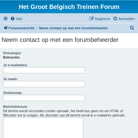
Het Groot Belgisch Treinen Forum
V&A
Registreer
Aanmelden
Z
Forumoverzicht
Neem contact op met een forumbeheerder
o
Neem contact op met een forumbeheerder
e
k
Ontvanger:
Beheerder
Je e-mailadres:
Je naam:
Onderwerp:
Berichtinhoud:
Dit bericht wordt verzonden zonder opmaak, het heeft dus geen zin om HTML of
BBcodes toe te voegen. Als afzender van dit bericht wordt je e-mailadres gebruikt.