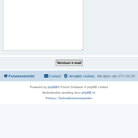
Forumoverzicht
Contact
Verwijder cookies
Alle tijden zijn
UTC+02:00
Powered by
phpBB
® Forum Software © phpBB Limited
Nederlandse vertaling door
phpBB.nl
.
Privacy
|
Gebruikersvoorwaarden