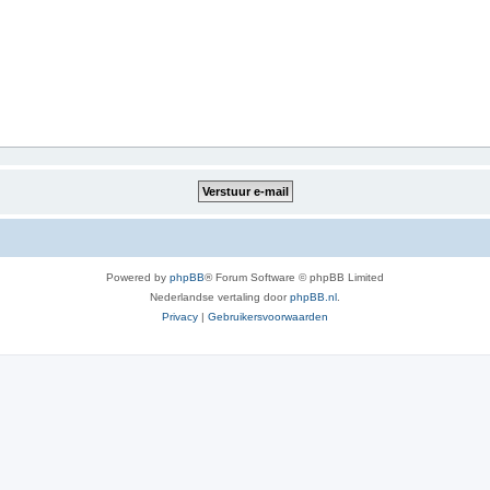
Powered by
phpBB
® Forum Software © phpBB Limited
Nederlandse vertaling door
phpBB.nl
.
Privacy
|
Gebruikersvoorwaarden