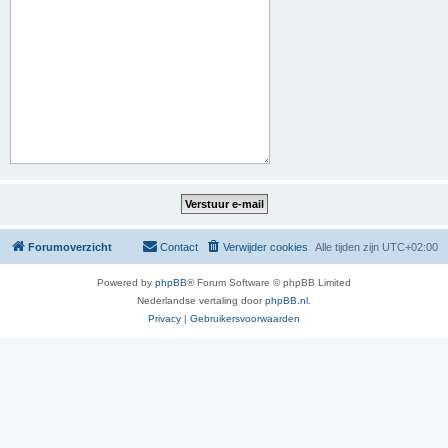
Forumoverzicht
Contact
Verwijder cookies
Alle tijden zijn
UTC+02:00
Powered by
phpBB
® Forum Software © phpBB Limited
Nederlandse vertaling door
phpBB.nl
.
Privacy
|
Gebruikersvoorwaarden