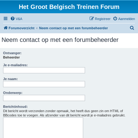
Het Groot Belgisch Treinen Forum
V&A
Registreer
Aanmelden
Z
Forumoverzicht
Neem contact op met een forumbeheerder
o
Neem contact op met een forumbeheerder
e
k
Ontvanger:
Beheerder
Je e-mailadres:
Je naam:
Onderwerp:
Berichtinhoud:
Dit bericht wordt verzonden zonder opmaak, het heeft dus geen zin om HTML of
BBcodes toe te voegen. Als afzender van dit bericht wordt je e-mailadres gebruikt.