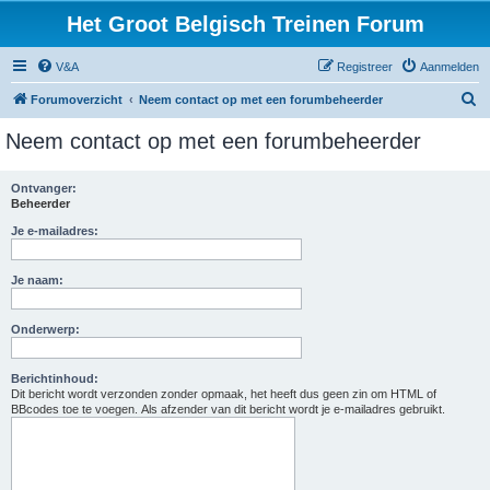
Het Groot Belgisch Treinen Forum
V&A
Registreer
Aanmelden
Z
Forumoverzicht
Neem contact op met een forumbeheerder
o
Neem contact op met een forumbeheerder
e
k
Ontvanger:
Beheerder
Je e-mailadres:
Je naam:
Onderwerp:
Berichtinhoud:
Dit bericht wordt verzonden zonder opmaak, het heeft dus geen zin om HTML of
BBcodes toe te voegen. Als afzender van dit bericht wordt je e-mailadres gebruikt.