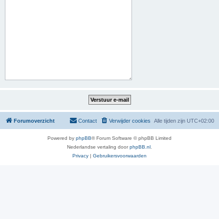
Forumoverzicht
Contact
Verwijder cookies
Alle tijden zijn
UTC+02:00
Powered by
phpBB
® Forum Software © phpBB Limited
Nederlandse vertaling door
phpBB.nl
.
Privacy
|
Gebruikersvoorwaarden