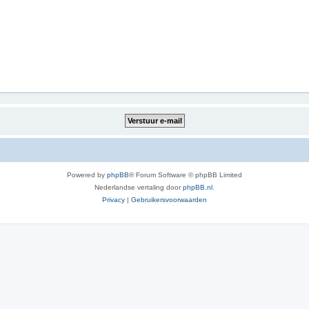
Powered by
phpBB
® Forum Software © phpBB Limited
Nederlandse vertaling door
phpBB.nl
.
Privacy
|
Gebruikersvoorwaarden