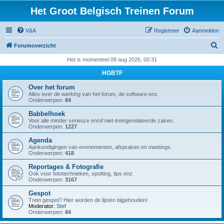
Het Groot Belgisch Treinen Forum
V&A
Registreer
Aanmelden
Z
Forumoverzicht
o
Het is momenteel 09 aug 2026, 00:31
e
HGBTF
k
Over het forum
Alles over de werking van het forum, de software enz.
Onderwerpen:
84
Babbelhoek
Voor alle minder serieuze en/of niet-treingerelateerde zaken.
Onderwerpen:
1227
Agenda
Aankondigingen van evenementen, afspraken en meetings.
Onderwerpen:
418
Reportages & Fotografie
Ook voor fototechnieken, spotting, tips enz.
Onderwerpen:
3167
Gespot
Trein gespot? Hier worden de lijsten bijgehouden!
Moderator:
Stef
Onderwerpen:
84