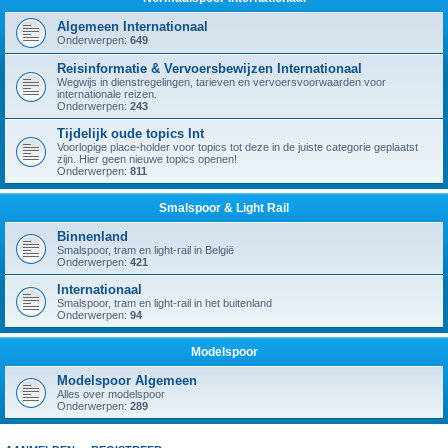
Algemeen Internationaal
Onderwerpen:
649
Reisinformatie & Vervoersbewijzen Internationaal
Wegwijs in dienstregelingen, tarieven en vervoersvoorwaarden voor
internationale reizen.
Onderwerpen:
243
Tijdelijk oude topics Int
Voorlopige place-holder voor topics tot deze in de juiste categorie geplaatst
zijn. Hier geen nieuwe topics openen!
Onderwerpen:
811
Smalspoor & Light Rail
Binnenland
Smalspoor, tram en light-rail in België
Onderwerpen:
421
Internationaal
Smalspoor, tram en light-rail in het buitenland
Onderwerpen:
94
Modelspoor
Modelspoor Algemeen
Alles over modelspoor
Onderwerpen:
289