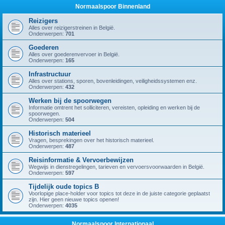
Normaalspoor Binnenland
Reizigers
Alles over reizigerstreinen in België.
Onderwerpen:
701
Goederen
Alles over goederenvervoer in België.
Onderwerpen:
165
Infrastructuur
Alles over stations, sporen, bovenleidingen, veiligheidssystemen enz.
Onderwerpen:
432
Werken bij de spoorwegen
Informatie omtrent het solliciteren, vereisten, opleiding en werken bij de
spoorwegen.
Onderwerpen:
504
Historisch materieel
Vragen, besprekingen over het historisch materieel.
Onderwerpen:
487
Reisinformatie & Vervoerbewijzen
Wegwijs in dienstregelingen, tarieven en vervoersvoorwaarden in België.
Onderwerpen:
597
Tijdelijk oude topics B
Voorlopige place-holder voor topics tot deze in de juiste categorie geplaatst
zijn. Hier geen nieuwe topics openen!
Onderwerpen:
4035
Normaalspoor Internationaal