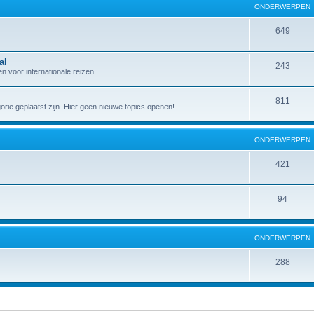
ONDERWERPEN
649
al
243
 voor internationale reizen.
811
gorie geplaatst zijn. Hier geen nieuwe topics openen!
ONDERWERPEN
421
94
ONDERWERPEN
288