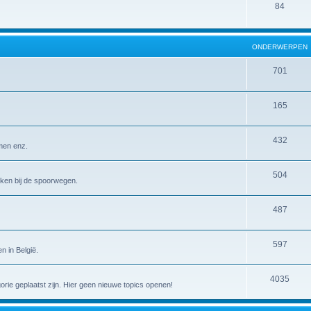
84
ONDERWERPEN
701
165
432
emen enz.
504
erken bij de spoorwegen.
487
597
n in België.
4035
gorie geplaatst zijn. Hier geen nieuwe topics openen!