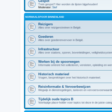
Gespot
Trein gespot? Hier worden de lijsten bijgehouden!
Moderator:
Stef
NORMAALSPOOR BINNENLAND
Reizigers
Alles over reizigerstreinen in België.
Goederen
Alles over goederenvervoer in België.
Infrastructuur
Alles over stations, sporen, bovenleidingen, veiligheidssyst
Werken bij de spoorwegen
Informatie omtrent het solliciteren, vereisten, opleiding en w
Historisch materieel
Vragen, besprekingen over het historisch materieel.
Reisinformatie & Vervoerbewijzen
Wegwijs in dienstregelingen, tarieven en vervoersvoorwaarde
Tijdelijk oude topics B
Voorlopige place-holder voor topics tot deze in de juiste cate