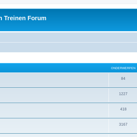
h Treinen Forum
ONDERWERPEN
84
1227
418
3167