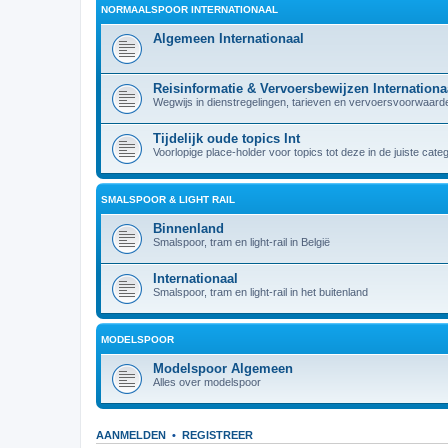
NORMAALSPOOR INTERNATIONAAL
Algemeen Internationaal
Reisinformatie & Vervoersbewijzen Internationa
Wegwijs in dienstregelingen, tarieven en vervoersvoorwaarden
Tijdelijk oude topics Int
Voorlopige place-holder voor topics tot deze in de juiste cate
SMALSPOOR & LIGHT RAIL
Binnenland
Smalspoor, tram en light-rail in België
Internationaal
Smalspoor, tram en light-rail in het buitenland
MODELSPOOR
Modelspoor Algemeen
Alles over modelspoor
AANMELDEN
•
REGISTREER