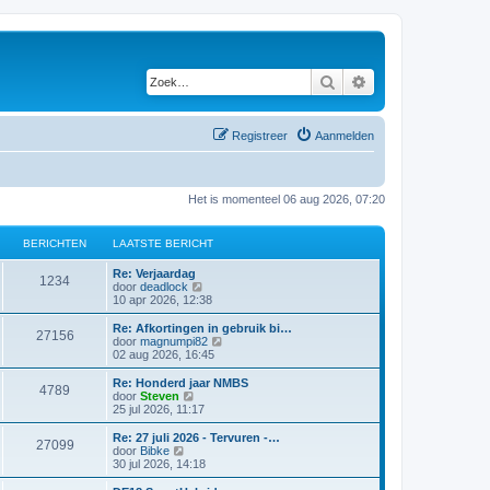
Zoek
Uitgebreid zoeken
Registreer
Aanmelden
Het is momenteel 06 aug 2026, 07:20
BERICHTEN
LAATSTE BERICHT
Re: Verjaardag
1234
B
door
deadlock
e
10 apr 2026, 12:38
k
i
Re: Afkortingen in gebruik bi…
27156
j
B
door
magnumpi82
k
e
02 aug 2026, 16:45
l
k
a
i
Re: Honderd jaar NMBS
4789
a
j
B
door
Steven
t
k
e
25 jul 2026, 11:17
s
l
k
t
a
i
Re: 27 juli 2026 - Tervuren -…
e
27099
a
j
B
door
Bibke
b
t
k
e
30 jul 2026, 14:18
e
s
l
k
r
t
a
i