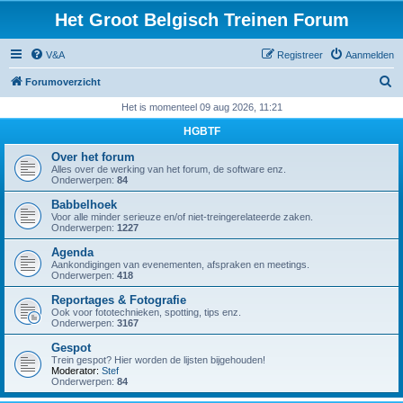
Het Groot Belgisch Treinen Forum
V&A
Registreer
Aanmelden
Z
Forumoverzicht
o
Het is momenteel 09 aug 2026, 11:21
e
HGBTF
k
Over het forum
Alles over de werking van het forum, de software enz.
Onderwerpen:
84
Babbelhoek
Voor alle minder serieuze en/of niet-treingerelateerde zaken.
Onderwerpen:
1227
Agenda
Aankondigingen van evenementen, afspraken en meetings.
Onderwerpen:
418
Reportages & Fotografie
Ook voor fototechnieken, spotting, tips enz.
Onderwerpen:
3167
Gespot
Trein gespot? Hier worden de lijsten bijgehouden!
Moderator:
Stef
Onderwerpen:
84