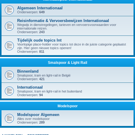
Algemeen Internationaal
Onderwerpen:
649
Reisinformatie & Vervoersbewijzen Internationaal
Wegwijs in dienstregelingen, tarieven en vervoersvoorwaarden voor
internationale reizen.
Onderwerpen:
243
Tijdelijk oude topics Int
Voorlopige place-holder voor topics tot deze in de juiste categorie geplaatst
zijn. Hier geen nieuwe topics openen!
Onderwerpen:
811
Smalspoor & Light Rail
Binnenland
Smalspoor, tram en light-rail in België
Onderwerpen:
421
Internationaal
Smalspoor, tram en light-rail in het buitenland
Onderwerpen:
94
Modelspoor
Modelspoor Algemeen
Alles over modelspoor
Onderwerpen:
289