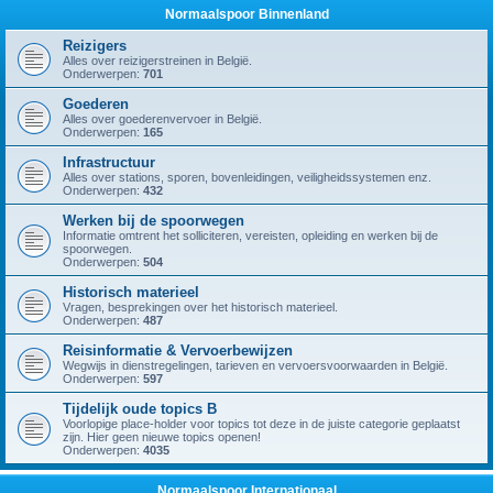
Normaalspoor Binnenland
Reizigers
Alles over reizigerstreinen in België.
Onderwerpen:
701
Goederen
Alles over goederenvervoer in België.
Onderwerpen:
165
Infrastructuur
Alles over stations, sporen, bovenleidingen, veiligheidssystemen enz.
Onderwerpen:
432
Werken bij de spoorwegen
Informatie omtrent het solliciteren, vereisten, opleiding en werken bij de
spoorwegen.
Onderwerpen:
504
Historisch materieel
Vragen, besprekingen over het historisch materieel.
Onderwerpen:
487
Reisinformatie & Vervoerbewijzen
Wegwijs in dienstregelingen, tarieven en vervoersvoorwaarden in België.
Onderwerpen:
597
Tijdelijk oude topics B
Voorlopige place-holder voor topics tot deze in de juiste categorie geplaatst
zijn. Hier geen nieuwe topics openen!
Onderwerpen:
4035
Normaalspoor Internationaal