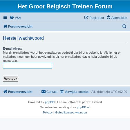
Het Groot Belgisch Treinen Forum
V&A
Registreer
Aanmelden
Z
Forumoverzicht
o
Herstel wachtwoord
e
k
E-mailadres:
Met dit e-mailadres wordt het e-mailadres bedoeld dat bij ons bekend is. Als je het e-
mailadres nog nooit hebt gewijzigd, is dit het e-mailadres dat je hebt gebruikt bij de
registratie.
Forumoverzicht
Contact
Verwijder cookies
Alle tijden zijn
UTC+02:00
Powered by
phpBB
® Forum Software © phpBB Limited
Nederlandse vertaling door
phpBB.nl
.
Privacy
|
Gebruikersvoorwaarden