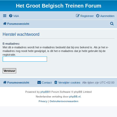
Het Groot Belgisch Treinen Forum
V&A
Registreer
Aanmelden
Z
Forumoverzicht
o
Herstel wachtwoord
e
k
E-mailadres:
Met dit e-mailadres wordt het e-mailadres bedoeld dat bij ons bekend is. Als je het e-
mailadres nog nooit hebt gewijzigd, is dit het e-mailadres dat je hebt gebruikt bij de
registratie.
Forumoverzicht
Contact
Verwijder cookies
Alle tijden zijn
UTC+02:00
Powered by
phpBB
® Forum Software © phpBB Limited
Nederlandse vertaling door
phpBB.nl
.
Privacy
|
Gebruikersvoorwaarden