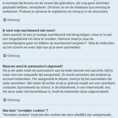
is normaal dat forums om de zoveel tijd gebruikers, die nog geen berichten
geplaatst hebben, verwijderen. Dit doen ze om de database qua omvang te
verkleinen. Probeer je opnieuw te registreren en meng je in de discussies.
Omhoog
Ik weet mijn wachtwoord niet meer!
Geen paniek! Je kan je huidige wachtwoord niet terug krijgen, maar er is wel
een mogelijkheid om deze te resetten. Hiervoor moet je naar de
aanmeldpagina gaan en klikken op
wachtwoord vergeten?
. Volg de instructies
op het scherm en even later kan je je weer aanmelden.
Omhoog
Waarom word ik automatisch afgemeld?
Als je de optie
meld mij automatisch aan bij ieder bezoek
niet aanvinkt, blijf je
maar voor een bepaalde tijd aangemeld. Zo wordt vermeden dat anderen je
account misbruiken. Om aangemeld te blijven, moet je bij het aanmelden die
optie aanvinken. We raden dit echter af als je gebruik maakt van een openbare
computer, bijvoorbeeld op school, in de bibliotheek, in een internetcafé, enz.
Als deze optie niet beschikbaar is, heeft de beheerder deze uitgeschakeld.
Omhoog
Wat doet "verwijder cookies"?
"Verwijder cookies" zorgt dat alle cookies die door phpBB3 zijn aangemaakt,