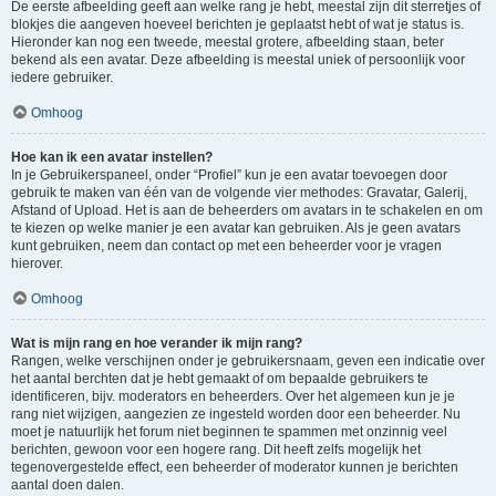
De eerste afbeelding geeft aan welke rang je hebt, meestal zijn dit sterretjes of
blokjes die aangeven hoeveel berichten je geplaatst hebt of wat je status is.
Hieronder kan nog een tweede, meestal grotere, afbeelding staan, beter
bekend als een avatar. Deze afbeelding is meestal uniek of persoonlijk voor
iedere gebruiker.
Omhoog
Hoe kan ik een avatar instellen?
In je Gebruikerspaneel, onder “Profiel” kun je een avatar toevoegen door
gebruik te maken van één van de volgende vier methodes: Gravatar, Galerij,
Afstand of Upload. Het is aan de beheerders om avatars in te schakelen en om
te kiezen op welke manier je een avatar kan gebruiken. Als je geen avatars
kunt gebruiken, neem dan contact op met een beheerder voor je vragen
hierover.
Omhoog
Wat is mijn rang en hoe verander ik mijn rang?
Rangen, welke verschijnen onder je gebruikersnaam, geven een indicatie over
het aantal berchten dat je hebt gemaakt of om bepaalde gebruikers te
identificeren, bijv. moderators en beheerders. Over het algemeen kun je je
rang niet wijzigen, aangezien ze ingesteld worden door een beheerder. Nu
moet je natuurlijk het forum niet beginnen te spammen met onzinnig veel
berichten, gewoon voor een hogere rang. Dit heeft zelfs mogelijk het
tegenovergestelde effect, een beheerder of moderator kunnen je berichten
aantal doen dalen.