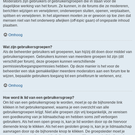
Moderators zijn gebruikers of gebruikersgroepen die in staan voor de
dagelijkse werking van het forum. Ze kunnen, in de forums die ze modereren,
berichten wijzigen en verwijderen; onderwerpen sluiten, openen, verplaatsen,
splitsen en verwijderen. In het algemeen moeten ze er gewoon op toe zien dat
mensen niet van het onderwerp afwijken (
off-topic
gaan) of ongepaste inhoud
plaatsen.
Omhoog
Wat zijn gebruikersgroepen?
Als de beheerder gebruikers wil groeperen, kan hij/zij dit doen door middel van
gebruikersgroepen. Gebruikers kunnen van meerdere groepen lid zijn (dit
verschilt per forum), deze groepen kunnen verschillende
permissies/toegangspermissies hebben. Op deze manier is het voor de
beheerder een stuk gemakkelijker meerdere moderators aan een forum toe te
wijzen, bepaalde gebruikers toegang tot een privéforum te verlenen, enz.
Omhoog
Hoe word ik lid van een gebruikersgroep?
Om lid van een gebruikersgroep te worden, moet je op de bijhorende link
klikken in het gebruikerspaneel, waarna je een overzicht van alle
gebruikersgroepen krijgt. Niet alle groepen zijn vrij toegankelijk, ze vereisen
een goedkeuring van je lidmaatschap en hebben soms zelf verborgen
gebruikers. Als het een open groep is, kan je lid worden door op de hiervoor
dienende knop te klikken. Als het een gesloten groep is, kan je je lidmaatschap
aanvragen door op de bijhorende knop te klikken. De groepsleider moet je