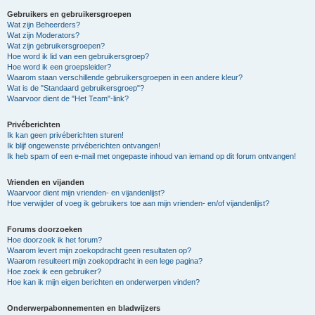
Gebruikers en gebruikersgroepen
Wat zijn Beheerders?
Wat zijn Moderators?
Wat zijn gebruikersgroepen?
Hoe word ik lid van een gebruikersgroep?
Hoe word ik een groepsleider?
Waarom staan verschillende gebruikersgroepen in een andere kleur?
Wat is de "Standaard gebruikersgroep"?
Waarvoor dient de "Het Team"-link?
Privéberichten
Ik kan geen privéberichten sturen!
Ik blijf ongewenste privéberichten ontvangen!
Ik heb spam of een e-mail met ongepaste inhoud van iemand op dit forum ontvangen!
Vrienden en vijanden
Waarvoor dient mijn vrienden- en vijandenlijst?
Hoe verwijder of voeg ik gebruikers toe aan mijn vrienden- en/of vijandenlijst?
Forums doorzoeken
Hoe doorzoek ik het forum?
Waarom levert mijn zoekopdracht geen resultaten op?
Waarom resulteert mijn zoekopdracht in een lege pagina?
Hoe zoek ik een gebruiker?
Hoe kan ik mijn eigen berichten en onderwerpen vinden?
Onderwerpabonnementen en bladwijzers