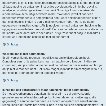
geactiveerd is en je tijdens het registratieproces opgaf dat je jonger bent dan
13 jaar, moet je de ontvangen instructies opvolgen. Als dit niet het geval is,
moet je account dan geactiveerd worden? Sommige forums vereisen dat
iedere nieuwe account geactiveerd wordt, ofwel door jezelf of door een
beheerder. Wanneer je je geregistreerd hebt, werd ook medegedeeld of dit al
dan niet nodig is. Indien je een e-mail ontvangen hebt, moet je de daarin
opgegeven instructies volgen. Als je nooit een e-mail ontvangen hebt, was het
opgegeven e-mailadres dan wel juist? Één van de redenen van activatie is om
het aantal valse accounts te doen dalen. Als je zeker bent dat je e-mailadres
correct was, neem dan contact op met de beheerder.
Omhoog
Waarom kan ik niet aanmelden?
Er zijn verschillende redenen mogelijk waarom je dit probleem hebt.
Controleer eerst of je gebruikersnaam en wachtwoord kloppen. Indien ze
correct zijn, kun je contact opnemen met de beheerder om er zeker van te zijn
dat je niet verbannen bent. Het is ook mogelijk dat de forumconfiguratie fout is,
dan moet dit door de beheerder opgelost worden.
Omhoog
Ik heb me ooit geregistreerd maar kan nu niet meer aanmelden!?
De meest voorkomende oorzaken hiervoor zijn: je gaf een verkeerde
gebruikersnaam of wachtwoord op (controleer de e-mail met je registratie
gegevens) of een beheerder heeft je account verwijderd om één of andere
reden. Indien dit laatste het geval is, heb je dan ooit een bericht geplaatst? Het