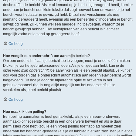
beperkte tijd nadat het geplaatst is) door te klikken op de
wijzig
knop van het
desbetreffende bericht. Als er al iemand op je bericht gereageerd heeft, komt er
onderaan je bericht een klein tekstje dat zegt hoeveel keer en wanneer je het
bericht voor het laatst je gewijzigd hebt. Dit zal niet verschijnen als nog
niemand gereageerd heeft, evenmin als een beheerder of moderator je bericht
gewijzigd heeft. Zij kunnen wel een mededeling toevoegen, waarom ze je
bericht gewijzigd hebben. Het verwijderen van een bericht is niet meer
mogelijk zodra er iemand op gereageerd heeft.
Omhoog
Hoe voeg ik een onderschrift toe aan mijn bericht?
Om een onderschrift aan je bericht toe te voegen, moet je er eerst één maken.
Dit kun je via het gebruikerspaneel doen. Als je dit gedaan hebt, kun je de
optie
voeg mijn onderschrift toe
aanvinken als je een bericht plaatst. Je kunt er
ook voor zorgen dat je onderschrift automatisch aan ieder nieuw bericht wordt
toegevoegd. Dit doe je door de bijhorende optie te activeren in het
gebruikerspaneel (het is nog altijd mogelijk om het onderschrift uit te
schakelen als je het bericht plaatst).
Omhoog
Hoe maak ik een peiling?
Een peiling aanmaken is heel gemakkelijk, als je een nieuw onderwerp
aanmaakt (of het eerste bericht in een onderwerp bewerkt en als je daar
permissies voor hebt) zou je een "voeg peiling toe" tabblad moeten zien
onderaan het berichten-gedeelte (als je dit tabblad niet kan zien, heb je niet de