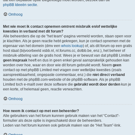
dat een bepaalde optie toegevoegd moet worden, bezoek dan de
phpBB Ideeën sectie
.
Omhoog
Met wie moet ik contact opnemen omtrent misbruik en/of wettelijke
kwesties in verband met dit forum?
Alle beheerders die op de "het team"-pagina vermeld worden, staan open voor
je klachten. Als je geen reactie hebt gekregen, kun je contact opnemen met de
eigenaar van het domein (dmv een
whois lookup
) of, als dit forum op een gratis
host staat (bijvoorbeeld xsbb.nl, nl.forums.cc, dotbb.be, enz.), het beheer of
misbruik-afdeling van de gratis host. Wees je er bewust van dat phpBB Limited
geen inspraak
heeft en dus in geen enkel geval aansprakelijk gehouden kan
worden over hoe, waar en door wie dit forum gebruikt wordt. Neem
geen
contact op met phpBB Limited met vragen over wettelijke kwesties (zoals
aanspreekbaarheid, ongepaste commentaar, enz.) die
niet direct verband
houden met de phpBB.com-website of de phpBB-software. Als je phpBB
Limited toch e-mailt over deze software die
gebruikt wordt door derden
kun je
een korte, of helemaal geen, reactie verwachten.
Omhoog
Hoe neem ik contact op met een beheerder?
Alle gebruikers van het forum kunnen gebruik maken van het “Contact”-
formulier als deze optie is ingeschakeld door de beheerders.
Leden van het forum kunnen ook gebruik maken van de “Het Team”-link.