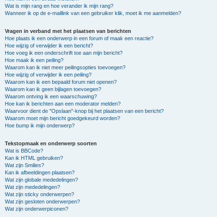
Wat is mijn rang en hoe verander ik mijn rang?
Wanneer ik op de e-maillink van een gebruiker klik, moet ik me aanmelden?
Vragen in verband met het plaatsen van berichten
Hoe plaats ik een onderwerp in een forum of maak een reactie?
Hoe wijzig of verwijder ik een bericht?
Hoe voeg ik een onderschrift toe aan mijn bericht?
Hoe maak ik een peiling?
Waarom kan ik niet meer peilingsopties toevoegen?
Hoe wijzig of verwijder ik een peiling?
Waarom kan ik een bepaald forum niet openen?
Waarom kan ik geen bijlagen toevoegen?
Waarom ontving ik een waarschuwing?
Hoe kan ik berichten aan een moderator melden?
Waarvoor dient de "Opslaan"-knop bij het plaatsen van een bericht?
Waarom moet mijn bericht goedgekeurd worden?
Hoe bump ik mijn onderwerp?
Tekstopmaak en onderwerp soorten
Wat is BBCode?
Kan ik HTML gebruiken?
Wat zijn Smilies?
Kan ik afbeeldingen plaatsen?
Wat zijn globale mededelingen?
Wat zijn mededelingen?
Wat zijn sticky onderwerpen?
Wat zijn gesloten onderwerpen?
Wat zijn onderwerpiconen?