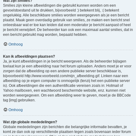
Wat zijn Smilies?
Smilies zijn kleine afbeeldingen die gebruikt kunnen worden om een
gevoelstoestand uit te drukken, bijvoorbeeld :) betekent blij, :( betekent
ongelukkig. Alle beschikbare smilies worden weergegeven als je een bericht
plaatst. Maak geen overdadig gebruik van smilies, ze maken een bericht snel
onleesbaar wat er toe kan leiden dat een moderator je bericht aanpast of heel
je bericht verwijdert. De beheerder kan ook een maximaal aantal smilies, dat in
een bericht gebruikt mag worden, bepaald hebben.
Omhoog
Kan ik afbeeldingen plaatsen?
Ja, je kunt afbeeldingen in je bericht weergeven. Als de beheerder bijlagen
toelaat kun je een afbeelding naar het forum uploaden. Anders moet je er voor
zorgen dat de afbeelding op een andere publieke server beschikbaar is,
bijvoorbeeld http://www.voorbeeld.com/mijn_afbeelding.gif. Linken naar een
afbeelding op je eigen computer is onmogelijk (tenzij het een publieke server
is). Ook afbeeldingen die een authentificatie vereisen zoals in: Hotmail of
Yahoo mailboxen, een wachtwoord beschermde website, enz. kunnen niet
worden weergegeven. Om een afbeelding weer te geven, moet je de BBCode
tag [img] gebruiken.
Omhoog
Wat zijn globale mededelingen?
Globale mededelingen zijn berichten die belangrijke informatie bevatten, je
komt ze dan ook op verschillende plaatsen tegen zoals bovenaan ieder forum