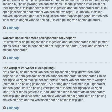
juiste permissies om peilingen aan te maken). Je moet een titel voor de peiling
invullen bij "peilingsvraag" en dan minstens 2 mogelijkheden invullen in het
"peilingopties"-tekstgedeelte (limiet is ingesteld door de beheerder), met elke
optie gescheiden door middel van een nieuwe regel. Je kunt ook instellen
hoeveel opties een gebruiker mag kiezen onder "opties per gebruiker" en een
tijdslimiet in dagen voor de peiling (0 is een peiling van oneindige duur).
Omhoog
Waarom kan ik niet meer peilingsopties toevoegen?
De limiet voor de peilingsopties is ingesteld door de beheerder. Indien je meer
opties denkt nodig te hebben dan het toegestane aantal, neem dan contact op
met de beheerder.
Omhoog
Hoe wijzig of verwijder ik een peiling?
Net zoals bij de berichten kan een peiling alleen gewijzigd worden door
degene die hem gemaakt heeft, en door een moderator of beheerder. Om de
peiling te wijzigen moet je het allereerste bericht van het onderwerp wijzigen
(hieraan is de peiling gekoppeld). Als er nog geen stemmen zijn uitgebracht,
kunnen gebruikers de peiling verwijderen of iedere peilingsoptie wijzigen.
Maar, als er reeds gestemd is, dan kunnen alleen moderators of beheerders
hem wijzigen of verwijderen. Dit om te voorkomen dat gebruikers een peiling
maken en deze daarna vervalsen door de opties te wijzigen.
Omhoog