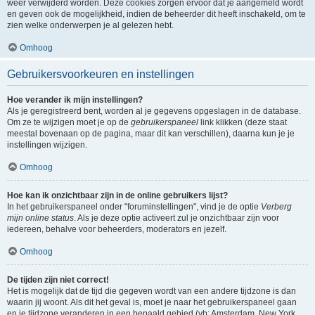
weer verwijderd worden. Deze cookies zorgen ervoor dat je aangemeld wordt
en geven ook de mogelijkheid, indien de beheerder dit heeft inschakeld, om te
zien welke onderwerpen je al gelezen hebt.
Omhoog
Gebruikersvoorkeuren en instellingen
Hoe verander ik mijn instellingen?
Als je geregistreerd bent, worden al je gegevens opgeslagen in de database.
Om ze te wijzigen moet je op de
gebruikerspaneel
link klikken (deze staat
meestal bovenaan op de pagina, maar dit kan verschillen), daarna kun je je
instellingen wijzigen.
Omhoog
Hoe kan ik onzichtbaar zijn in de online gebruikers lijst?
In het gebruikerspaneel onder "foruminstellingen", vind je de optie
Verberg
mijn online status
. Als je deze optie activeert zul je onzichtbaar zijn voor
iedereen, behalve voor beheerders, moderators en jezelf.
Omhoog
De tijden zijn niet correct!
Het is mogelijk dat de tijd die gegeven wordt van een andere tijdzone is dan
waarin jij woont. Als dit het geval is, moet je naar het gebruikerspaneel gaan
en je tijdzone veranderen in een bepaald gebied (vb: Amsterdam, New York,