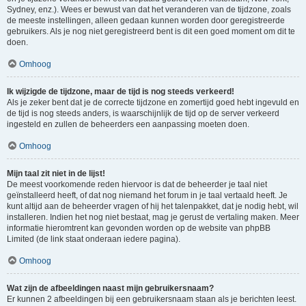
Sydney, enz.). Wees er bewust van dat het veranderen van de tijdzone, zoals
de meeste instellingen, alleen gedaan kunnen worden door geregistreerde
gebruikers. Als je nog niet geregistreerd bent is dit een goed moment om dit te
doen.
Omhoog
Ik wijzigde de tijdzone, maar de tijd is nog steeds verkeerd!
Als je zeker bent dat je de correcte tijdzone en zomertijd goed hebt ingevuld en
de tijd is nog steeds anders, is waarschijnlijk de tijd op de server verkeerd
ingesteld en zullen de beheerders een aanpassing moeten doen.
Omhoog
Mijn taal zit niet in de lijst!
De meest voorkomende reden hiervoor is dat de beheerder je taal niet
geïnstalleerd heeft, of dat nog niemand het forum in je taal vertaald heeft. Je
kunt altijd aan de beheerder vragen of hij het talenpakket, dat je nodig hebt, wil
installeren. Indien het nog niet bestaat, mag je gerust de vertaling maken. Meer
informatie hieromtrent kan gevonden worden op de website van phpBB
Limited (de link staat onderaan iedere pagina).
Omhoog
Wat zijn de afbeeldingen naast mijn gebruikersnaam?
Er kunnen 2 afbeeldingen bij een gebruikersnaam staan als je berichten leest.