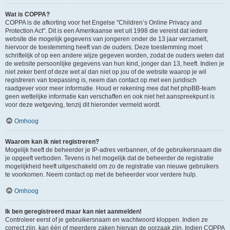
Wat is COPPA?
COPPA is de afkorting voor het Engelse "Children’s Online Privacy and
Protection Act". Dit is een Amerikaanse wet uit 1998 die vereist dat iedere
website die mogelijk gegevens van jongeren onder de 13 jaar verzamelt,
hiervoor de toestemming heeft van de ouders. Deze toestemming moet
schriftelijk of op een andere wijze gegeven worden, zodat de ouders weten dat
de website persoonlijke gegevens van hun kind, jonger dan 13, heeft. Indien je
niet zeker bent of deze wet al dan niet op jou of de website waarop je wil
registreren van toepassing is, neem dan contact op met een juridisch
raadgever voor meer informatie. Houd er rekening mee dat het phpBB-team
geen wettelijke informatie kan verschaffen en ook niet het aanspreekpunt is
voor deze wetgeving, tenzij dit hieronder vermeld wordt.
Omhoog
Waarom kan ik niet registreren?
Mogelijk heeft de beheerder je IP-adres verbannen, of de gebruikersnaam die
je opgeeft verboden. Tevens is het mogelijk dat de beheerder de registratie
mogelijkheid heeft uitgeschakeld om zo de registratie van nieuwe gebruikers
te voorkomen. Neem contact op met de beheerder voor verdere hulp.
Omhoog
Ik ben geregistreerd maar kan niet aanmelden!
Controleer eerst of je gebruikersnaam en wachtwoord kloppen. Indien ze
correct zijn, kan één of meerdere zaken hiervan de oorzaak zijn. Indien COPPA