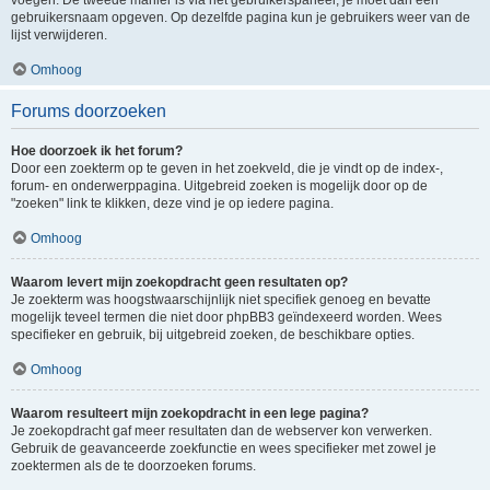
voegen. De tweede manier is via het gebruikerspaneel, je moet dan een
gebruikersnaam opgeven. Op dezelfde pagina kun je gebruikers weer van de
lijst verwijderen.
Omhoog
Forums doorzoeken
Hoe doorzoek ik het forum?
Door een zoekterm op te geven in het zoekveld, die je vindt op de index-,
forum- en onderwerppagina. Uitgebreid zoeken is mogelijk door op de
"zoeken" link te klikken, deze vind je op iedere pagina.
Omhoog
Waarom levert mijn zoekopdracht geen resultaten op?
Je zoekterm was hoogstwaarschijnlijk niet specifiek genoeg en bevatte
mogelijk teveel termen die niet door phpBB3 geïndexeerd worden. Wees
specifieker en gebruik, bij uitgebreid zoeken, de beschikbare opties.
Omhoog
Waarom resulteert mijn zoekopdracht in een lege pagina?
Je zoekopdracht gaf meer resultaten dan de webserver kon verwerken.
Gebruik de geavanceerde zoekfunctie en wees specifieker met zowel je
zoektermen als de te doorzoeken forums.