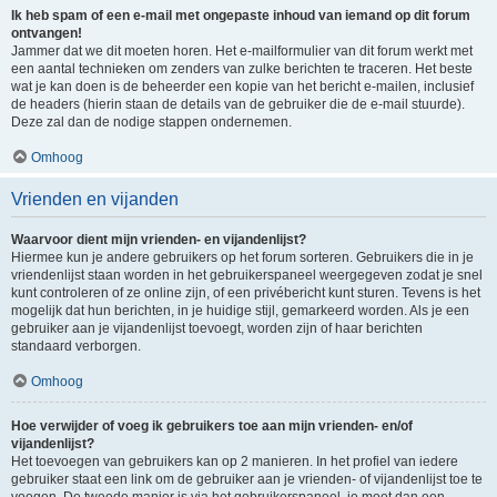
Ik heb spam of een e-mail met ongepaste inhoud van iemand op dit forum
ontvangen!
Jammer dat we dit moeten horen. Het e-mailformulier van dit forum werkt met
een aantal technieken om zenders van zulke berichten te traceren. Het beste
wat je kan doen is de beheerder een kopie van het bericht e-mailen, inclusief
de headers (hierin staan de details van de gebruiker die de e-mail stuurde).
Deze zal dan de nodige stappen ondernemen.
Omhoog
Vrienden en vijanden
Waarvoor dient mijn vrienden- en vijandenlijst?
Hiermee kun je andere gebruikers op het forum sorteren. Gebruikers die in je
vriendenlijst staan worden in het gebruikerspaneel weergegeven zodat je snel
kunt controleren of ze online zijn, of een privébericht kunt sturen. Tevens is het
mogelijk dat hun berichten, in je huidige stijl, gemarkeerd worden. Als je een
gebruiker aan je vijandenlijst toevoegt, worden zijn of haar berichten
standaard verborgen.
Omhoog
Hoe verwijder of voeg ik gebruikers toe aan mijn vrienden- en/of
vijandenlijst?
Het toevoegen van gebruikers kan op 2 manieren. In het profiel van iedere
gebruiker staat een link om de gebruiker aan je vrienden- of vijandenlijst toe te