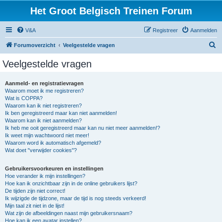
Het Groot Belgisch Treinen Forum
V&A
Registreer
Aanmelden
Z
Forumoverzicht
Veelgestelde vragen
o
Veelgestelde vragen
e
k
Aanmeld- en registratievragen
Waarom moet ik me registreren?
Wat is COPPA?
Waarom kan ik niet registreren?
Ik ben geregistreerd maar kan niet aanmelden!
Waarom kan ik niet aanmelden?
Ik heb me ooit geregistreerd maar kan nu niet meer aanmelden!?
Ik weet mijn wachtwoord niet meer!
Waarom word ik automatisch afgemeld?
Wat doet "verwijder cookies"?
Gebruikersvoorkeuren en instellingen
Hoe verander ik mijn instellingen?
Hoe kan ik onzichtbaar zijn in de online gebruikers lijst?
De tijden zijn niet correct!
Ik wijzigde de tijdzone, maar de tijd is nog steeds verkeerd!
Mijn taal zit niet in de lijst!
Wat zijn de afbeeldingen naast mijn gebruikersnaam?
Hoe kan ik een avatar instellen?