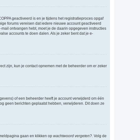
OPPA geactiveerd is en je tijdens het registratieproces opgaf
ommige forums vereisen dat iedere nieuwe account geactiveerd
 e-mail ontvangen hebt, moet je de daarin opgegeven instructies
lse accounts te doen dalen. Als je zeker bent dat je e-
rect zijn, kun je contact opnemen met de beheerder om er zeker
egevens) of een beheerder heeft je account verwijderd om één
e nog geen berichten geplaatst hebben, verwijderen. Dit doen ze
anmeldpagina gaan en klikken op
wachtwoord vergeten?
. Volg de