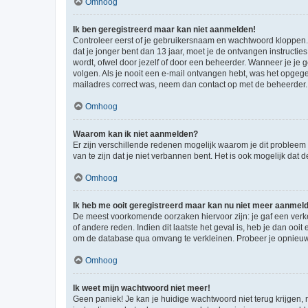
Omhoog
Ik ben geregistreerd maar kan niet aanmelden!
Controleer eerst of je gebruikersnaam en wachtwoord kloppen. I
dat je jonger bent dan 13 jaar, moet je de ontvangen instructi
wordt, ofwel door jezelf of door een beheerder. Wanneer je je 
volgen. Als je nooit een e-mail ontvangen hebt, was het opgege
mailadres correct was, neem dan contact op met de beheerder.
Omhoog
Waarom kan ik niet aanmelden?
Er zijn verschillende redenen mogelijk waarom je dit probleem
van te zijn dat je niet verbannen bent. Het is ook mogelijk dat
Omhoog
Ik heb me ooit geregistreerd maar kan nu niet meer aanmel
De meest voorkomende oorzaken hiervoor zijn: je gaf een verk
of andere reden. Indien dit laatste het geval is, heb je dan oo
om de database qua omvang te verkleinen. Probeer je opnieuw t
Omhoog
Ik weet mijn wachtwoord niet meer!
Geen paniek! Je kan je huidige wachtwoord niet terug krijgen,