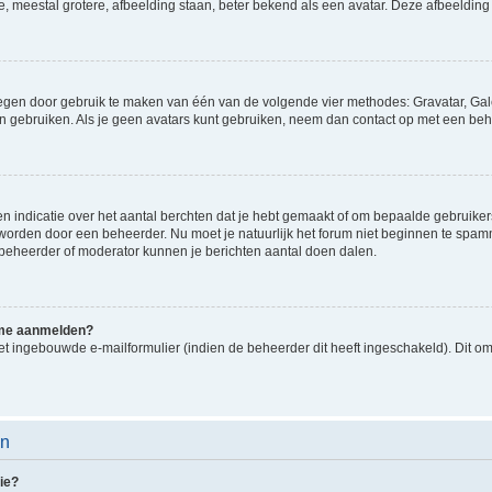
e, meestal grotere, afbeelding staan, beter bekend als een avatar. Deze afbeelding 
oegen door gebruik te maken van één van de volgende vier methodes: Gravatar, Gale
n gebruiken. Als je geen avatars kunt gebruiken, neem dan contact op met een beh
indicatie over het aantal berchten dat je hebt gemaakt of om bepaalde gebruikers 
d worden door een beheerder. Nu moet je natuurlijk het forum niet beginnen te sp
en beheerder of moderator kunnen je berichten aantal doen dalen.
k me aanmelden?
t ingebouwde e-mailformulier (indien de beheerder dit heeft ingeschakeld). Dit o
en
ie?