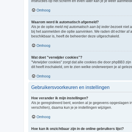
instructies op het scherm en even later kan je je weer aanmeld
Omhoog
Waarom word ik automatisch afgemeld?
Als je de optie
meld mij automatisch aan bij ieder bezoek
niet 
bij het aanmelden die optie aanvinken. We raden dit echter af a
beschikbaar is, heeft de beheerder deze uitgeschakeld.
Omhoog
Wat doet "verwijder cookies"?
"Verwijder cookies" zorgt dat alle cookies die door phpBB3 z
dit heeft inschakeld, om te zien welke onderwerpen je al gelez
Omhoog
Gebruikersvoorkeuren en instellingen
Hoe verander ik mijn instellingen?
Als je geregistreerd bent, worden al je gegevens opgeslagen i
verschillen), daarna kun je je instellingen wijzigen.
Omhoog
Hoe kan ik onzichtbaar zijn in de online gebruikers lijst?