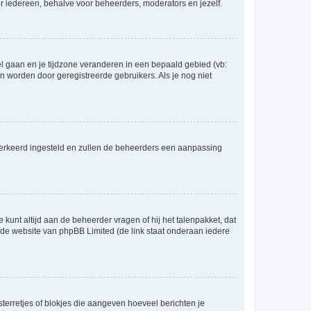
voor iedereen, behalve voor beheerders, moderators en jezelf.
eel gaan en je tijdzone veranderen in een bepaald gebied (vb:
 worden door geregistreerde gebruikers. Als je nog niet
er verkeerd ingesteld en zullen de beheerders een aanpassing
 kunt altijd aan de beheerder vragen of hij het talenpakket, dat
p de website van phpBB Limited (de link staat onderaan iedere
sterretjes of blokjes die aangeven hoeveel berichten je