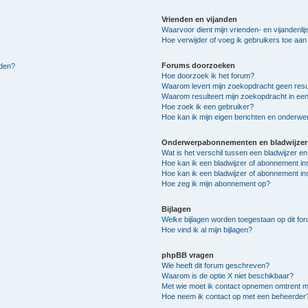
Vrienden en vijanden
Waarvoor dient mijn vrienden- en vijandenlij
Hoe verwijder of voeg ik gebruikers toe aan m
Forums doorzoeken
lden?
Hoe doorzoek ik het forum?
Waarom levert mijn zoekopdracht geen resu
Waarom resulteert mijn zoekopdracht in een
Hoe zoek ik een gebruiker?
Hoe kan ik mijn eigen berichten en onderw
Onderwerpabonnementen en bladwijzer
Wat is het verschil tussen een bladwijzer 
Hoe kan ik een bladwijzer of abonnement in
Hoe kan ik een bladwijzer of abonnement ins
Hoe zeg ik mijn abonnement op?
Bijlagen
Welke bijlagen worden toegestaan op dit fo
Hoe vind ik al mijn bijlagen?
phpBB vragen
Wie heeft dit forum geschreven?
Waarom is de optie X niet beschikbaar?
Met wie moet ik contact opnemen omtrent mis
Hoe neem ik contact op met een beheerder