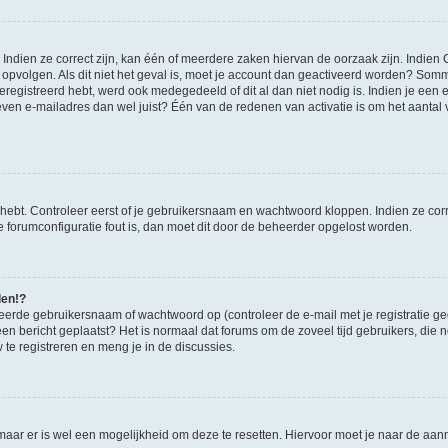
ndien ze correct zijn, kan één of meerdere zaken hiervan de oorzaak zijn. Indien C
es opvolgen. Als dit niet het geval is, moet je account dan geactiveerd worden? S
geregistreerd hebt, werd ook medegedeeld of dit al dan niet nodig is. Indien je een
ven e-mailadres dan wel juist? Één van de redenen van activatie is om het aantal va
 hebt. Controleer eerst of je gebruikersnaam en wachtwoord kloppen. Indien ze cor
 de forumconfiguratie fout is, dan moet dit door de beheerder opgelost worden.
den!?
eerde gebruikersnaam of wachtwoord op (controleer de e-mail met je registratie g
it een bericht geplaatst? Het is normaal dat forums om de zoveel tijd gebruikers, di
e registreren en meng je in de discussies.
 maar er is wel een mogelijkheid om deze te resetten. Hiervoor moet je naar de a