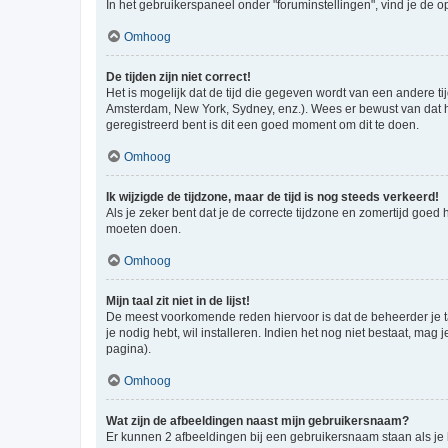
In het gebruikerspaneel onder "foruminstellingen", vind je de o
Omhoog
De tijden zijn niet correct!
Het is mogelijk dat de tijd die gegeven wordt van een andere ti
Amsterdam, New York, Sydney, enz.). Wees er bewust van dat he
geregistreerd bent is dit een goed moment om dit te doen.
Omhoog
Ik wijzigde de tijdzone, maar de tijd is nog steeds verkeerd!
Als je zeker bent dat je de correcte tijdzone en zomertijd goed
moeten doen.
Omhoog
Mijn taal zit niet in de lijst!
De meest voorkomende reden hiervoor is dat de beheerder je taal 
je nodig hebt, wil installeren. Indien het nog niet bestaat, m
pagina).
Omhoog
Wat zijn de afbeeldingen naast mijn gebruikersnaam?
Er kunnen 2 afbeeldingen bij een gebruikersnaam staan als je be