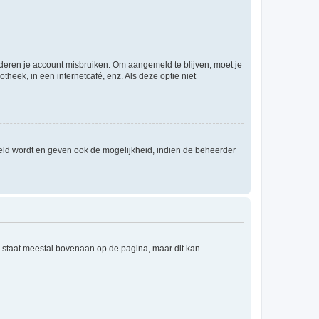
nderen je account misbruiken. Om aangemeld te blijven, moet je
theek, in een internetcafé, enz. Als deze optie niet
eld wordt en geven ook de mogelijkheid, indien de beheerder
e staat meestal bovenaan op de pagina, maar dit kan