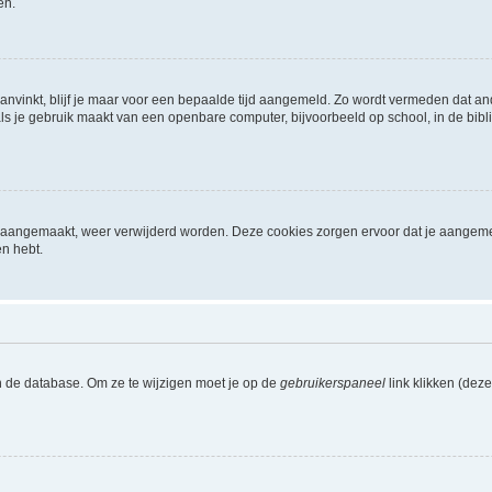
en.
aanvinkt, blijf je maar voor een bepaalde tijd aangemeld. Zo wordt vermeden dat a
ls je gebruik maakt van een openbare computer, bijvoorbeeld op school, in de biblio
ijn aangemaakt, weer verwijderd worden. Deze cookies zorgen ervoor dat je aangem
en hebt.
n de database. Om ze te wijzigen moet je op de
gebruikerspaneel
link klikken (dez