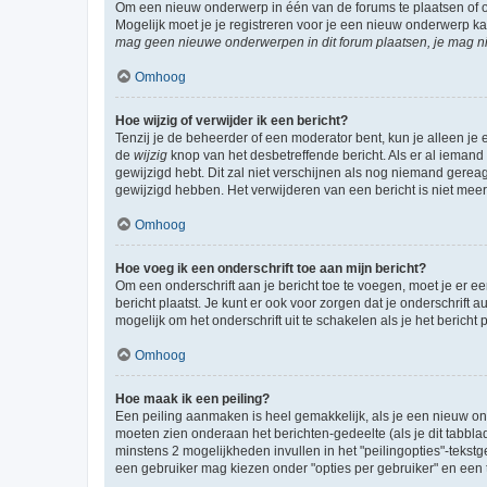
Om een nieuw onderwerp in één van de forums te plaatsen of 
Mogelijk moet je je registreren voor je een nieuw onderwerp k
mag geen nieuwe onderwerpen in dit forum plaatsen, je mag ni
Omhoog
Hoe wijzig of verwijder ik een bericht?
Tenzij je de beheerder of een moderator bent, kun je alleen je 
de
wijzig
knop van het desbetreffende bericht. Als er al iemand o
gewijzigd hebt. Dit zal niet verschijnen als nog niemand gere
gewijzigd hebben. Het verwijderen van een bericht is niet mee
Omhoog
Hoe voeg ik een onderschrift toe aan mijn bericht?
Om een onderschrift aan je bericht toe te voegen, moet je er ee
bericht plaatst. Je kunt er ook voor zorgen dat je onderschrift 
mogelijk om het onderschrift uit te schakelen als je het bericht p
Omhoog
Hoe maak ik een peiling?
Een peiling aanmaken is heel gemakkelijk, als je een nieuw ond
moeten zien onderaan het berichten-gedeelte (als je dit tabblad 
minstens 2 mogelijkheden invullen in het "peilingopties"-tekstg
een gebruiker mag kiezen onder "opties per gebruiker" en een ti