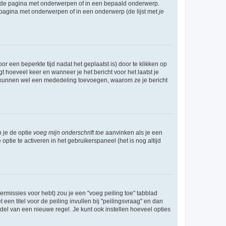
l de pagina met onderwerpen of in een bepaald onderwerp.
 pagina met onderwerpen of in een onderwerp (de lijst met
je
r een beperkte tijd nadat het geplaatst is) door te klikken op
gt hoeveel keer en wanneer je het bericht voor het laatst je
Zij kunnen wel een mededeling toevoegen, waarom ze je bericht
n je de optie
voeg mijn onderschrift toe
aanvinken als je een
optie te activeren in het gebruikerspaneel (het is nog altijd
rmissies voor hebt) zou je een "voeg peiling toe" tabblad
een titel voor de peiling invullen bij "peilingsvraag" en dan
ddel van een nieuwe regel. Je kunt ook instellen hoeveel opties