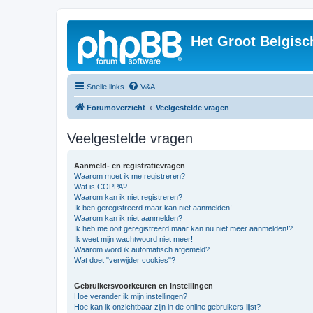
Het Groot Belgisc
Snelle links
V&A
Forumoverzicht
Veelgestelde vragen
Veelgestelde vragen
Aanmeld- en registratievragen
Waarom moet ik me registreren?
Wat is COPPA?
Waarom kan ik niet registreren?
Ik ben geregistreerd maar kan niet aanmelden!
Waarom kan ik niet aanmelden?
Ik heb me ooit geregistreerd maar kan nu niet meer aanmelden!?
Ik weet mijn wachtwoord niet meer!
Waarom word ik automatisch afgemeld?
Wat doet "verwijder cookies"?
Gebruikersvoorkeuren en instellingen
Hoe verander ik mijn instellingen?
Hoe kan ik onzichtbaar zijn in de online gebruikers lijst?