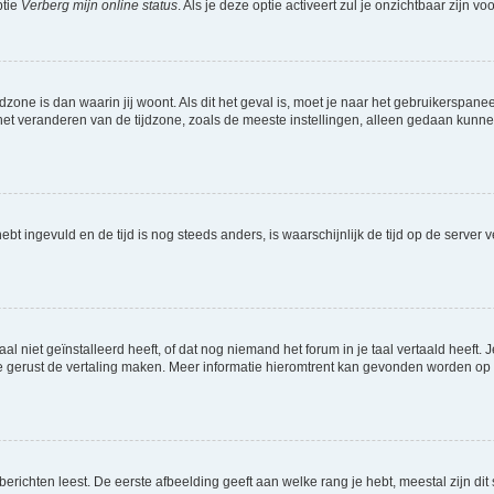
ptie
Verberg mijn online status
. Als je deze optie activeert zul je onzichtbaar zijn 
jdzone is dan waarin jij woont. Als dit het geval is, moet je naar het gebruikerspan
t veranderen van de tijdzone, zoals de meeste instellingen, alleen gedaan kunnen
 hebt ingevuld en de tijd is nog steeds anders, is waarschijnlijk de tijd op de serv
niet geïnstalleerd heeft, of dat nog niemand het forum in je taal vertaald heeft. Je
ag je gerust de vertaling maken. Meer informatie hieromtrent kan gevonden worden o
richten leest. De eerste afbeelding geeft aan welke rang je hebt, meestal zijn dit 