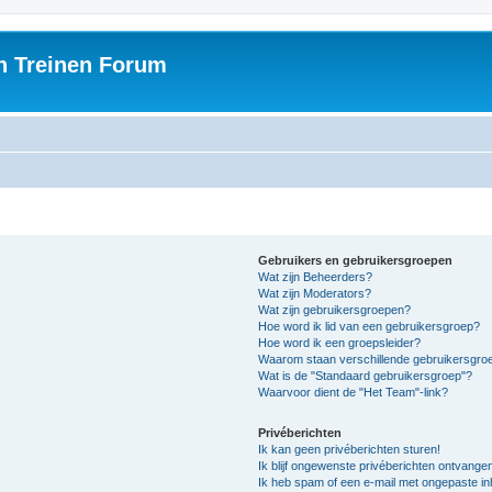
h Treinen Forum
Gebruikers en gebruikersgroepen
Wat zijn Beheerders?
Wat zijn Moderators?
Wat zijn gebruikersgroepen?
Hoe word ik lid van een gebruikersgroep?
Hoe word ik een groepsleider?
Waarom staan verschillende gebruikersgroe
Wat is de "Standaard gebruikersgroep"?
Waarvoor dient de "Het Team"-link?
Privéberichten
Ik kan geen privéberichten sturen!
Ik blijf ongewenste privéberichten ontvange
Ik heb spam of een e-mail met ongepaste i