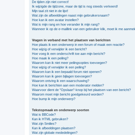
De tijden zijn niet correct!
Ik wijzigde de tijdzone, maar de tijd is nog steeds verkeerd!
Mijn taal zit niet in de lijst!
Wat zijn de afbeeldingen naast mijn gebruikersnaam?
Hoe kan ik een avatar instellen?
Wat is mijn rang en hoe verander ik mijn rang?
Wanneer ik op de e-maillink van een gebruiker klik, moet ik me aanme
Vragen in verband met het plaatsen van berichten
Hoe plaats ik een onderwerp in een forum of maak een reactie?
Hoe wijzig of verwijder ik een bericht?
Hoe voeg ik een onderschrift toe aan mijn bericht?
Hoe maak ik een peiling?
Waarom kan ik niet meer peilingsopties toevoegen?
Hoe wijzig of verwijder ik een peiling?
Waarom kan ik een bepaald forum niet openen?
Waarom kan ik geen bijlagen toevoegen?
Waarom ontving ik een waarschuwing?
Hoe kan ik berichten aan een moderator melden?
Waarvoor dient de "Opslaan"-knop bij het plaatsen van een bericht?
Waarom moet mijn bericht goedgekeurd worden?
Hoe bump ik mijn onderwerp?
Tekstopmaak en onderwerp soorten
Wat is BBCode?
Kan ik HTML gebruiken?
Wat zijn Smilies?
Kan ik afbeeldingen plaatsen?
Wat zijn globale mededelingen?