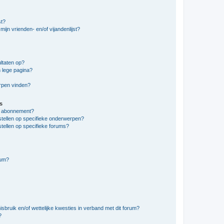
st?
ijn vrienden- en/of vijandenlijst?
ltaten op?
 lege pagina?
erpen vinden?
s
en abonnement?
stellen op specifieke onderwerpen?
tellen op specifieke forums?
rum?
bruik en/of wettelijke kwesties in verband met dit forum?
?