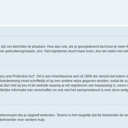
 zijn om berichten te plaatsen. Hoe dan ook, als je geregistreerd bent kun je meer
 van gebruikersgroepen, enz. Het registreren duurt maar even, dus we raden het ze
acy and Protection Act". Dit is een Amerikaanse wet uit 1998 die vereist dat ieder
 toestemming moet schriftelijk of op een andere wijze gegeven worden, zodat de 
et al dan niet op jou of de website waarop je wil registreren van toepassing is, nee
lijke informatie kan verschaffen en ook niet het aanspreekpunt is voor deze wetge
ikersnaam die je opgeeft verboden. Tevens is het mogelijk dat de beheerder de regi
beheerder voor verdere hulp.