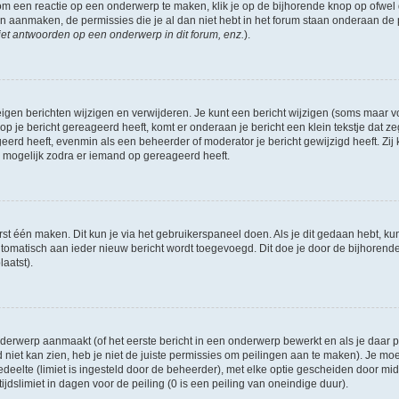
om een reactie op een onderwerp te maken, klik je op de bijhorende knop op ofwe
an aanmaken, de permissies die je al dan niet hebt in het forum staan onderaan de
et antwoorden op een onderwerp in dit forum, enz.
).
eigen berichten wijzigen en verwijderen. Je kunt een bericht wijzigen (soms maar voo
p je bericht gereageerd heeft, komt er onderaan je bericht een klein tekstje dat ze
ageerd heeft, evenmin als een beheerder of moderator je bericht gewijzigd heeft. 
r mogelijk zodra er iemand op gereageerd heeft.
rst één maken. Dit kun je via het gebruikerspaneel doen. Als je dit gedaan hebt, ku
automatisch aan ieder nieuw bericht wordt toegevoegd. Dit doe je door de bijhorende 
laatst).
erwerp aanmaakt (of het eerste bericht in een onderwerp bewerkt en als je daar pe
niet kan zien, heb je niet de juiste permissies om peilingen aan te maken). Je moet 
edeelte (limiet is ingesteld door de beheerder), met elke optie gescheiden door mi
jdslimiet in dagen voor de peiling (0 is een peiling van oneindige duur).