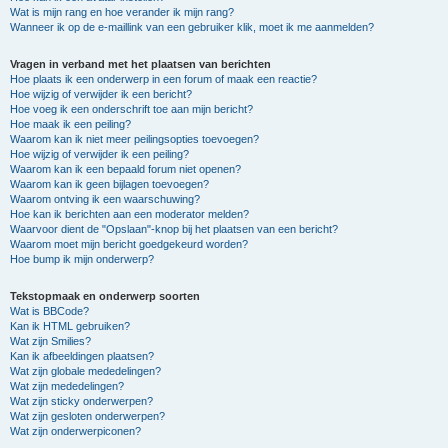
Wat is mijn rang en hoe verander ik mijn rang?
Wanneer ik op de e-maillink van een gebruiker klik, moet ik me aanmelden?
Vragen in verband met het plaatsen van berichten
Hoe plaats ik een onderwerp in een forum of maak een reactie?
Hoe wijzig of verwijder ik een bericht?
Hoe voeg ik een onderschrift toe aan mijn bericht?
Hoe maak ik een peiling?
Waarom kan ik niet meer peilingsopties toevoegen?
Hoe wijzig of verwijder ik een peiling?
Waarom kan ik een bepaald forum niet openen?
Waarom kan ik geen bijlagen toevoegen?
Waarom ontving ik een waarschuwing?
Hoe kan ik berichten aan een moderator melden?
Waarvoor dient de "Opslaan"-knop bij het plaatsen van een bericht?
Waarom moet mijn bericht goedgekeurd worden?
Hoe bump ik mijn onderwerp?
Tekstopmaak en onderwerp soorten
Wat is BBCode?
Kan ik HTML gebruiken?
Wat zijn Smilies?
Kan ik afbeeldingen plaatsen?
Wat zijn globale mededelingen?
Wat zijn mededelingen?
Wat zijn sticky onderwerpen?
Wat zijn gesloten onderwerpen?
Wat zijn onderwerpiconen?