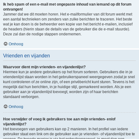
Ik heb spam of een e-mail met ongepaste inhoud van iemand op dit forum
ontvangen!
Jammer dat we dit moeten horen. Het e-mailformulier van dit forum werkt met
een aantal technieken om zenders van zulke berichten te traceren. Het beste
wat je kan doen is de beheerder een kopie van het bericht e-mailen, inclusief
de headers (hierin staan de details van de gebruiker die de e-mail stuurde).
Deze zal dan de nodige stappen ondernemen.
Omhoog
Vrienden en vijanden
Waarvoor dient mijn vrienden- en vijandenlijst?
Hiermee kun je andere gebruikers op het forum sorteren. Gebruikers die in je
vriendenlijst staan worden in het gebruikerspaneel weergegeven zodat je snel
kunt controleren of ze online zijn, of een privébericht kunt sturen. Tevens is het
mogelijk dat hun berichten, in je huidige stijl, gemarkeerd worden. Als je een
gebruiker aan je vijandenlijst toevoegt, worden zijn of haar berichten
standaard verborgen.
Omhoog
Hoe verwijder of voeg ik gebruikers toe aan mijn vrienden- en/of
vijandenlijst?
Het toevoegen van gebruikers kan op 2 manieren. In het profiel van iedere
gebruiker staat een link om de gebruiker aan je vrienden- of vijandenlijst toe te