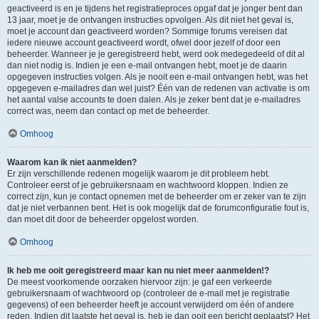
geactiveerd is en je tijdens het registratieproces opgaf dat je jonger bent dan
13 jaar, moet je de ontvangen instructies opvolgen. Als dit niet het geval is,
moet je account dan geactiveerd worden? Sommige forums vereisen dat
iedere nieuwe account geactiveerd wordt, ofwel door jezelf of door een
beheerder. Wanneer je je geregistreerd hebt, werd ook medegedeeld of dit al
dan niet nodig is. Indien je een e-mail ontvangen hebt, moet je de daarin
opgegeven instructies volgen. Als je nooit een e-mail ontvangen hebt, was het
opgegeven e-mailadres dan wel juist? Één van de redenen van activatie is om
het aantal valse accounts te doen dalen. Als je zeker bent dat je e-mailadres
correct was, neem dan contact op met de beheerder.
Omhoog
Waarom kan ik niet aanmelden?
Er zijn verschillende redenen mogelijk waarom je dit probleem hebt.
Controleer eerst of je gebruikersnaam en wachtwoord kloppen. Indien ze
correct zijn, kun je contact opnemen met de beheerder om er zeker van te zijn
dat je niet verbannen bent. Het is ook mogelijk dat de forumconfiguratie fout is,
dan moet dit door de beheerder opgelost worden.
Omhoog
Ik heb me ooit geregistreerd maar kan nu niet meer aanmelden!?
De meest voorkomende oorzaken hiervoor zijn: je gaf een verkeerde
gebruikersnaam of wachtwoord op (controleer de e-mail met je registratie
gegevens) of een beheerder heeft je account verwijderd om één of andere
reden. Indien dit laatste het geval is, heb je dan ooit een bericht geplaatst? Het