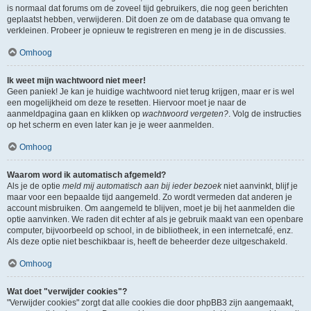
is normaal dat forums om de zoveel tijd gebruikers, die nog geen berichten
geplaatst hebben, verwijderen. Dit doen ze om de database qua omvang te
verkleinen. Probeer je opnieuw te registreren en meng je in de discussies.
Omhoog
Ik weet mijn wachtwoord niet meer!
Geen paniek! Je kan je huidige wachtwoord niet terug krijgen, maar er is wel
een mogelijkheid om deze te resetten. Hiervoor moet je naar de
aanmeldpagina gaan en klikken op
wachtwoord vergeten?
. Volg de instructies
op het scherm en even later kan je je weer aanmelden.
Omhoog
Waarom word ik automatisch afgemeld?
Als je de optie
meld mij automatisch aan bij ieder bezoek
niet aanvinkt, blijf je
maar voor een bepaalde tijd aangemeld. Zo wordt vermeden dat anderen je
account misbruiken. Om aangemeld te blijven, moet je bij het aanmelden die
optie aanvinken. We raden dit echter af als je gebruik maakt van een openbare
computer, bijvoorbeeld op school, in de bibliotheek, in een internetcafé, enz.
Als deze optie niet beschikbaar is, heeft de beheerder deze uitgeschakeld.
Omhoog
Wat doet "verwijder cookies"?
"Verwijder cookies" zorgt dat alle cookies die door phpBB3 zijn aangemaakt,