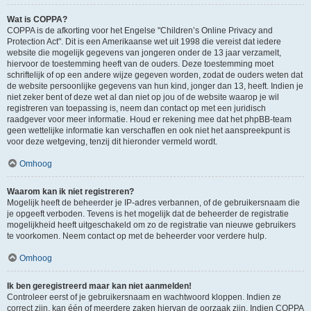
Wat is COPPA?
COPPA is de afkorting voor het Engelse "Children’s Online Privacy and
Protection Act". Dit is een Amerikaanse wet uit 1998 die vereist dat iedere
website die mogelijk gegevens van jongeren onder de 13 jaar verzamelt,
hiervoor de toestemming heeft van de ouders. Deze toestemming moet
schriftelijk of op een andere wijze gegeven worden, zodat de ouders weten dat
de website persoonlijke gegevens van hun kind, jonger dan 13, heeft. Indien je
niet zeker bent of deze wet al dan niet op jou of de website waarop je wil
registreren van toepassing is, neem dan contact op met een juridisch
raadgever voor meer informatie. Houd er rekening mee dat het phpBB-team
geen wettelijke informatie kan verschaffen en ook niet het aanspreekpunt is
voor deze wetgeving, tenzij dit hieronder vermeld wordt.
Omhoog
Waarom kan ik niet registreren?
Mogelijk heeft de beheerder je IP-adres verbannen, of de gebruikersnaam die
je opgeeft verboden. Tevens is het mogelijk dat de beheerder de registratie
mogelijkheid heeft uitgeschakeld om zo de registratie van nieuwe gebruikers
te voorkomen. Neem contact op met de beheerder voor verdere hulp.
Omhoog
Ik ben geregistreerd maar kan niet aanmelden!
Controleer eerst of je gebruikersnaam en wachtwoord kloppen. Indien ze
correct zijn, kan één of meerdere zaken hiervan de oorzaak zijn. Indien COPPA