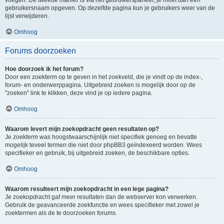
voegen. De tweede manier is via het gebruikerspaneel, je moet dan een
gebruikersnaam opgeven. Op dezelfde pagina kun je gebruikers weer van de
lijst verwijderen.
Omhoog
Forums doorzoeken
Hoe doorzoek ik het forum?
Door een zoekterm op te geven in het zoekveld, die je vindt op de index-,
forum- en onderwerppagina. Uitgebreid zoeken is mogelijk door op de
"zoeken" link te klikken, deze vind je op iedere pagina.
Omhoog
Waarom levert mijn zoekopdracht geen resultaten op?
Je zoekterm was hoogstwaarschijnlijk niet specifiek genoeg en bevatte
mogelijk teveel termen die niet door phpBB3 geïndexeerd worden. Wees
specifieker en gebruik, bij uitgebreid zoeken, de beschikbare opties.
Omhoog
Waarom resulteert mijn zoekopdracht in een lege pagina?
Je zoekopdracht gaf meer resultaten dan de webserver kon verwerken.
Gebruik de geavanceerde zoekfunctie en wees specifieker met zowel je
zoektermen als de te doorzoeken forums.