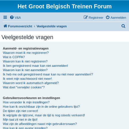
Het Groot Belgisch Treinen Forum
V&A
Registreer
Aanmelden
Z
Forumoverzicht
Veelgestelde vragen
o
Veelgestelde vragen
e
k
Aanmeld- en registratievragen
Waarom moet ik me registreren?
Wat is COPPA?
Waarom kan ik niet registreren?
Ik ben geregistreerd maar kan niet aanmelden!
Waarom kan ik niet aanmelden?
Ik heb me ooit geregistreerd maar kan nu niet meer aanmelden!?
Ik weet mijn wachtwoord niet meer!
Waarom word ik automatisch afgemeld?
Wat doet "verwijder cookies"?
Gebruikersvoorkeuren en instellingen
Hoe verander ik mijn instellingen?
Hoe kan ik onzichtbaar zijn in de online gebruikers lijst?
De tijden zijn niet correct!
Ik wijzigde de tijdzone, maar de tijd is nog steeds verkeerd!
Mijn taal zit niet in de lijst!
Wat zijn de afbeeldingen naast mijn gebruikersnaam?
Hoe kan ik een avatar instellen?