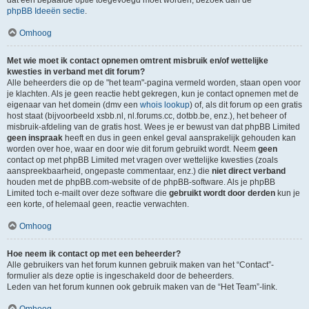
dat een bepaalde optie toegevoegd moet worden, bezoek dan de
phpBB Ideeën sectie
.
Omhoog
Met wie moet ik contact opnemen omtrent misbruik en/of wettelijke
kwesties in verband met dit forum?
Alle beheerders die op de "het team"-pagina vermeld worden, staan open voor
je klachten. Als je geen reactie hebt gekregen, kun je contact opnemen met de
eigenaar van het domein (dmv een
whois lookup
) of, als dit forum op een gratis
host staat (bijvoorbeeld xsbb.nl, nl.forums.cc, dotbb.be, enz.), het beheer of
misbruik-afdeling van de gratis host. Wees je er bewust van dat phpBB Limited
geen inspraak
heeft en dus in geen enkel geval aansprakelijk gehouden kan
worden over hoe, waar en door wie dit forum gebruikt wordt. Neem
geen
contact op met phpBB Limited met vragen over wettelijke kwesties (zoals
aanspreekbaarheid, ongepaste commentaar, enz.) die
niet direct verband
houden met de phpBB.com-website of de phpBB-software. Als je phpBB
Limited toch e-mailt over deze software die
gebruikt wordt door derden
kun je
een korte, of helemaal geen, reactie verwachten.
Omhoog
Hoe neem ik contact op met een beheerder?
Alle gebruikers van het forum kunnen gebruik maken van het “Contact”-
formulier als deze optie is ingeschakeld door de beheerders.
Leden van het forum kunnen ook gebruik maken van de “Het Team”-link.