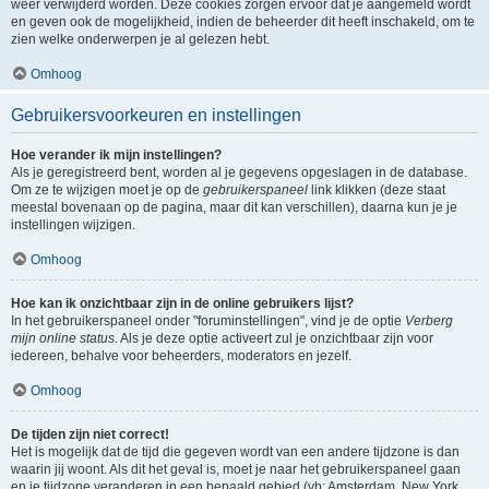
weer verwijderd worden. Deze cookies zorgen ervoor dat je aangemeld wordt
en geven ook de mogelijkheid, indien de beheerder dit heeft inschakeld, om te
zien welke onderwerpen je al gelezen hebt.
Omhoog
Gebruikersvoorkeuren en instellingen
Hoe verander ik mijn instellingen?
Als je geregistreerd bent, worden al je gegevens opgeslagen in de database.
Om ze te wijzigen moet je op de
gebruikerspaneel
link klikken (deze staat
meestal bovenaan op de pagina, maar dit kan verschillen), daarna kun je je
instellingen wijzigen.
Omhoog
Hoe kan ik onzichtbaar zijn in de online gebruikers lijst?
In het gebruikerspaneel onder "foruminstellingen", vind je de optie
Verberg
mijn online status
. Als je deze optie activeert zul je onzichtbaar zijn voor
iedereen, behalve voor beheerders, moderators en jezelf.
Omhoog
De tijden zijn niet correct!
Het is mogelijk dat de tijd die gegeven wordt van een andere tijdzone is dan
waarin jij woont. Als dit het geval is, moet je naar het gebruikerspaneel gaan
en je tijdzone veranderen in een bepaald gebied (vb: Amsterdam, New York,