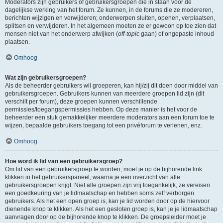
Moderators zijn gebruikers of gebruikersgroepen die in staan voor de
dagelijkse werking van het forum. Ze kunnen, in de forums die ze modereren,
berichten wijzigen en verwijderen; onderwerpen sluiten, openen, verplaatsen,
splitsen en verwijderen. In het algemeen moeten ze er gewoon op toe zien dat
mensen niet van het onderwerp afwijken (
off-topic
gaan) of ongepaste inhoud
plaatsen.
Omhoog
Wat zijn gebruikersgroepen?
Als de beheerder gebruikers wil groeperen, kan hij/zij dit doen door middel van
gebruikersgroepen. Gebruikers kunnen van meerdere groepen lid zijn (dit
verschilt per forum), deze groepen kunnen verschillende
permissies/toegangspermissies hebben. Op deze manier is het voor de
beheerder een stuk gemakkelijker meerdere moderators aan een forum toe te
wijzen, bepaalde gebruikers toegang tot een privéforum te verlenen, enz.
Omhoog
Hoe word ik lid van een gebruikersgroep?
Om lid van een gebruikersgroep te worden, moet je op de bijhorende link
klikken in het gebruikerspaneel, waarna je een overzicht van alle
gebruikersgroepen krijgt. Niet alle groepen zijn vrij toegankelijk, ze vereisen
een goedkeuring van je lidmaatschap en hebben soms zelf verborgen
gebruikers. Als het een open groep is, kan je lid worden door op de hiervoor
dienende knop te klikken. Als het een gesloten groep is, kan je je lidmaatschap
aanvragen door op de bijhorende knop te klikken. De groepsleider moet je