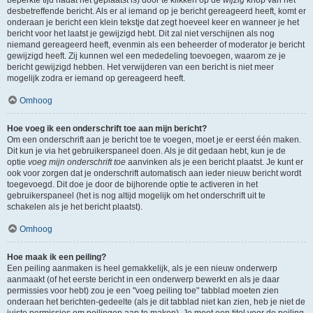
beperkte tijd nadat het geplaatst is) door te klikken op de
wijzig
knop van het
desbetreffende bericht. Als er al iemand op je bericht gereageerd heeft, komt er
onderaan je bericht een klein tekstje dat zegt hoeveel keer en wanneer je het
bericht voor het laatst je gewijzigd hebt. Dit zal niet verschijnen als nog
niemand gereageerd heeft, evenmin als een beheerder of moderator je bericht
gewijzigd heeft. Zij kunnen wel een mededeling toevoegen, waarom ze je
bericht gewijzigd hebben. Het verwijderen van een bericht is niet meer
mogelijk zodra er iemand op gereageerd heeft.
Omhoog
Hoe voeg ik een onderschrift toe aan mijn bericht?
Om een onderschrift aan je bericht toe te voegen, moet je er eerst één maken.
Dit kun je via het gebruikerspaneel doen. Als je dit gedaan hebt, kun je de
optie
voeg mijn onderschrift toe
aanvinken als je een bericht plaatst. Je kunt er
ook voor zorgen dat je onderschrift automatisch aan ieder nieuw bericht wordt
toegevoegd. Dit doe je door de bijhorende optie te activeren in het
gebruikerspaneel (het is nog altijd mogelijk om het onderschrift uit te
schakelen als je het bericht plaatst).
Omhoog
Hoe maak ik een peiling?
Een peiling aanmaken is heel gemakkelijk, als je een nieuw onderwerp
aanmaakt (of het eerste bericht in een onderwerp bewerkt en als je daar
permissies voor hebt) zou je een "voeg peiling toe" tabblad moeten zien
onderaan het berichten-gedeelte (als je dit tabblad niet kan zien, heb je niet de