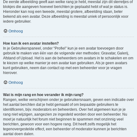
De eerste afbeelding geeft aan welke rang je hebt, meestal zijn dit sterretjes of
blokjes die aangeven hoeveel berichten je geplaatst hebt of wat je status is.
Hieronder kan nog een tweede, meestal grotere, afbeelding staan, beter
bekend als een avatar. Deze afbeelding is meestal uniek of persoonlijk voor
iedere gebruiker.
Omhoog
Hoe kan ik een avatar instellen?
In je Gebruikerspaneel, onder “Profiel” kun je een avatar toevoegen door
gebruik te maken van één van de volgende vier methodes: Gravatar, Galerij,
Afstand of Upload. Het is aan de beheerders om avatars in te schakelen en om
te kiezen op welke manier je een avatar kan gebruiken. Als je geen avatars
kunt gebruiken, neem dan contact op met een beheerder voor je vragen
hierover.
Omhoog
Wat is mijn rang en hoe verander ik mijn rang?
Rangen, welke verschijnen onder je gebruikersnaam, geven een indicatie over
het aantal berchten dat je hebt gemaakt of om bepaalde gebruikers te
identificeren, bijv. moderators en beheerders. Over het algemeen kun je je
rang niet wijzigen, aangezien ze ingesteld worden door een beheerder. Nu
moet je natuurlijk het forum niet beginnen te spammen met onzinnig veel
berichten, gewoon voor een hogere rang. Dit heeft zelfs mogelijk het
tegenovergestelde effect, een beheerder of moderator kunnen je berichten
aantal doen dalen.