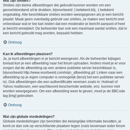
Wat zijn Smilies?
Smilies zijn kleine afbeeldingen die gebruikt kunnen worden om een
gevoelstoestand uit te drukken, bijvoorbeeld :) betekent blij, :( betekent
ongelukkig. Alle beschikbare smilies worden weergegeven als je een bericht
plaatst. Maak geen overdadig gebruik van smilies, ze maken een bericht snel
onleesbaar wat er toe kan leiden dat een moderator je bericht aanpast of heel
je bericht verwijdert. De beheerder kan ook een maximaal aantal smilies, dat in
een bericht gebruikt mag worden, bepaald hebben.
Omhoog
Kan ik afbeeldingen plaatsen?
Ja, je kunt afbeeldingen in je bericht weergeven. Als de beheerder bijlagen
toelaat kun je een afbeelding naar het forum uploaden. Anders moet je er voor
zorgen dat de afbeelding op een andere publieke server beschikbaar is,
bijvoorbeeld http://www.voorbeeld.com/mijn_afbeelding.gif. Linken naar een
afbeelding op je eigen computer is onmogelijk (tenzij het een publieke server
is). Ook afbeeldingen die een authentificatie vereisen zoals in: Hotmail of
Yahoo mailboxen, een wachtwoord beschermde website, enz. kunnen niet
worden weergegeven. Om een afbeelding weer te geven, moet je de BBCode
tag [img] gebruiken.
Omhoog
Wat zijn globale mededelingen?
Globale mededelingen zijn berichten die belangrijke informatie bevatten, je
komt ze dan ook op verschillende plaatsen tegen zoals bovenaan ieder forum