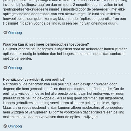
juiste permissies om peilingen aan te maken). Je moet een titel voor de peiling
invullen bij "peilingsvraag" en dan minstens 2 mogelijkheden invullen in het
"peilingopties"-tekstgedeelte (limiet is ingesteld door de beheerder), met elke
optie gescheiden door middel van een nieuwe regel. Je kunt ook instellen
hoeveel opties een gebruiker mag kiezen onder "opties per gebruiker" en een
tijdslimiet in dagen voor de peiling (0 is een peiling van oneindige duur).
Omhoog
Waarom kan ik niet meer peilingsopties toevoegen?
De limiet voor de peilingsopties is ingesteld door de beheerder. Indien je meer
opties denkt nodig te hebben dan het toegestane aantal, neem dan contact op
met de beheerder.
Omhoog
Hoe wijzig of verwijder ik een peiling?
Net zoals bij de berichten kan een peiling alleen gewijzigd worden door
degene die hem gemaakt heeft, en door een moderator of beheerder. Om de
peiling te wijzigen moet je het allereerste bericht van het onderwerp wijzigen
(hieraan is de peiling gekoppeld). Als er nog geen stemmen zijn uitgebracht,
kunnen gebruikers de peiling verwijderen of iedere peilingsoptie wijzigen.
Maar, als er reeds gestemd is, dan kunnen alleen moderators of beheerders
hem wijzigen of verwijderen. Dit om te voorkomen dat gebruikers een peiling
maken en deze daarna vervalsen door de opties te wijzigen.
Omhoog