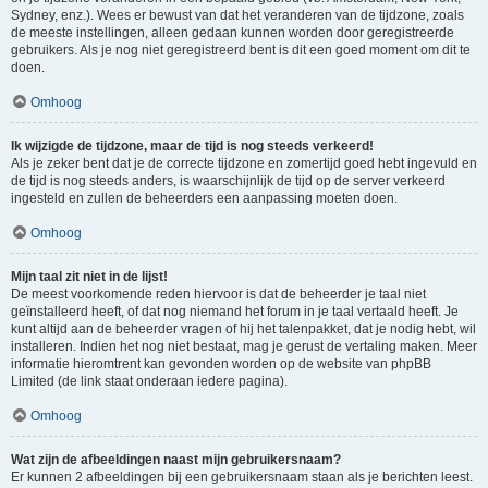
Sydney, enz.). Wees er bewust van dat het veranderen van de tijdzone, zoals
de meeste instellingen, alleen gedaan kunnen worden door geregistreerde
gebruikers. Als je nog niet geregistreerd bent is dit een goed moment om dit te
doen.
Omhoog
Ik wijzigde de tijdzone, maar de tijd is nog steeds verkeerd!
Als je zeker bent dat je de correcte tijdzone en zomertijd goed hebt ingevuld en
de tijd is nog steeds anders, is waarschijnlijk de tijd op de server verkeerd
ingesteld en zullen de beheerders een aanpassing moeten doen.
Omhoog
Mijn taal zit niet in de lijst!
De meest voorkomende reden hiervoor is dat de beheerder je taal niet
geïnstalleerd heeft, of dat nog niemand het forum in je taal vertaald heeft. Je
kunt altijd aan de beheerder vragen of hij het talenpakket, dat je nodig hebt, wil
installeren. Indien het nog niet bestaat, mag je gerust de vertaling maken. Meer
informatie hieromtrent kan gevonden worden op de website van phpBB
Limited (de link staat onderaan iedere pagina).
Omhoog
Wat zijn de afbeeldingen naast mijn gebruikersnaam?
Er kunnen 2 afbeeldingen bij een gebruikersnaam staan als je berichten leest.