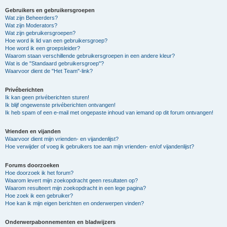
Gebruikers en gebruikersgroepen
Wat zijn Beheerders?
Wat zijn Moderators?
Wat zijn gebruikersgroepen?
Hoe word ik lid van een gebruikersgroep?
Hoe word ik een groepsleider?
Waarom staan verschillende gebruikersgroepen in een andere kleur?
Wat is de "Standaard gebruikersgroep"?
Waarvoor dient de "Het Team"-link?
Privéberichten
Ik kan geen privéberichten sturen!
Ik blijf ongewenste privéberichten ontvangen!
Ik heb spam of een e-mail met ongepaste inhoud van iemand op dit forum ontvangen!
Vrienden en vijanden
Waarvoor dient mijn vrienden- en vijandenlijst?
Hoe verwijder of voeg ik gebruikers toe aan mijn vrienden- en/of vijandenlijst?
Forums doorzoeken
Hoe doorzoek ik het forum?
Waarom levert mijn zoekopdracht geen resultaten op?
Waarom resulteert mijn zoekopdracht in een lege pagina?
Hoe zoek ik een gebruiker?
Hoe kan ik mijn eigen berichten en onderwerpen vinden?
Onderwerpabonnementen en bladwijzers