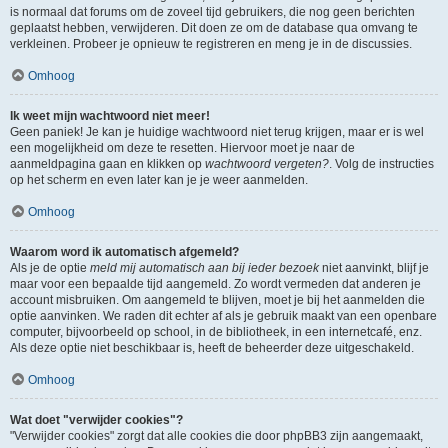
is normaal dat forums om de zoveel tijd gebruikers, die nog geen berichten
geplaatst hebben, verwijderen. Dit doen ze om de database qua omvang te
verkleinen. Probeer je opnieuw te registreren en meng je in de discussies.
Omhoog
Ik weet mijn wachtwoord niet meer!
Geen paniek! Je kan je huidige wachtwoord niet terug krijgen, maar er is wel
een mogelijkheid om deze te resetten. Hiervoor moet je naar de
aanmeldpagina gaan en klikken op
wachtwoord vergeten?
. Volg de instructies
op het scherm en even later kan je je weer aanmelden.
Omhoog
Waarom word ik automatisch afgemeld?
Als je de optie
meld mij automatisch aan bij ieder bezoek
niet aanvinkt, blijf je
maar voor een bepaalde tijd aangemeld. Zo wordt vermeden dat anderen je
account misbruiken. Om aangemeld te blijven, moet je bij het aanmelden die
optie aanvinken. We raden dit echter af als je gebruik maakt van een openbare
computer, bijvoorbeeld op school, in de bibliotheek, in een internetcafé, enz.
Als deze optie niet beschikbaar is, heeft de beheerder deze uitgeschakeld.
Omhoog
Wat doet "verwijder cookies"?
"Verwijder cookies" zorgt dat alle cookies die door phpBB3 zijn aangemaakt,