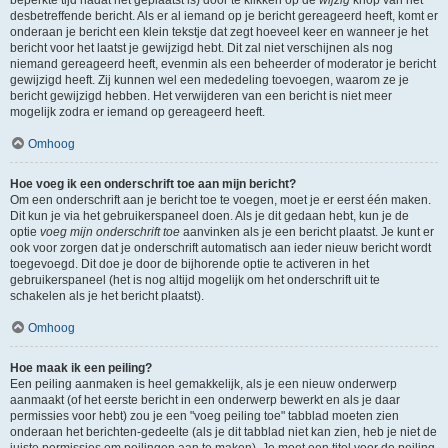
beperkte tijd nadat het geplaatst is) door te klikken op de
wijzig
knop van het
desbetreffende bericht. Als er al iemand op je bericht gereageerd heeft, komt er
onderaan je bericht een klein tekstje dat zegt hoeveel keer en wanneer je het
bericht voor het laatst je gewijzigd hebt. Dit zal niet verschijnen als nog
niemand gereageerd heeft, evenmin als een beheerder of moderator je bericht
gewijzigd heeft. Zij kunnen wel een mededeling toevoegen, waarom ze je
bericht gewijzigd hebben. Het verwijderen van een bericht is niet meer
mogelijk zodra er iemand op gereageerd heeft.
Omhoog
Hoe voeg ik een onderschrift toe aan mijn bericht?
Om een onderschrift aan je bericht toe te voegen, moet je er eerst één maken.
Dit kun je via het gebruikerspaneel doen. Als je dit gedaan hebt, kun je de
optie
voeg mijn onderschrift toe
aanvinken als je een bericht plaatst. Je kunt er
ook voor zorgen dat je onderschrift automatisch aan ieder nieuw bericht wordt
toegevoegd. Dit doe je door de bijhorende optie te activeren in het
gebruikerspaneel (het is nog altijd mogelijk om het onderschrift uit te
schakelen als je het bericht plaatst).
Omhoog
Hoe maak ik een peiling?
Een peiling aanmaken is heel gemakkelijk, als je een nieuw onderwerp
aanmaakt (of het eerste bericht in een onderwerp bewerkt en als je daar
permissies voor hebt) zou je een "voeg peiling toe" tabblad moeten zien
onderaan het berichten-gedeelte (als je dit tabblad niet kan zien, heb je niet de