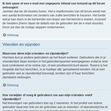
Ik heb spam of een e-mail met ongepaste inhoud van iemand op dit forum
ontvangen!
Jammer dat we dit moeten horen. Het e-mailformulier van dit forum werkt met
een aantal technieken om zenders van zulke berichten te traceren. Het beste
wat je kan doen is de beheerder een kopie van het bericht e-mailen, inclusief
de headers (hierin staan de details van de gebruiker die de e-mail stuurde).
Deze zal dan de nodige stappen ondernemen.
Omhoog
Vrienden en vijanden
Waarvoor dient mijn vrienden- en vijandenlijst?
Hiermee kun je andere gebruikers op het forum sorteren. Gebruikers die in je
vriendenlijst staan worden in het gebruikerspaneel weergegeven zodat je snel
kunt controleren of ze online zijn, of een privébericht kunt sturen. Tevens is het
mogelijk dat hun berichten, in je huidige stijl, gemarkeerd worden. Als je een
gebruiker aan je vijandenlijst toevoegt, worden zijn of haar berichten
standaard verborgen.
Omhoog
Hoe verwijder of voeg ik gebruikers toe aan mijn vrienden- en/of
vijandenlijst?
Het toevoegen van gebruikers kan op 2 manieren. In het profiel van iedere
gebruiker staat een link om de gebruiker aan je vrienden- of vijandenlijst toe te