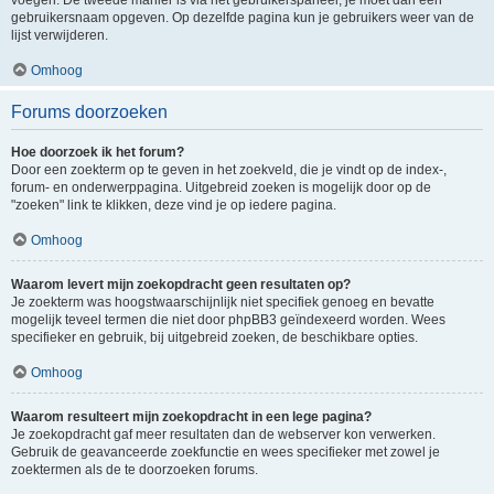
voegen. De tweede manier is via het gebruikerspaneel, je moet dan een
gebruikersnaam opgeven. Op dezelfde pagina kun je gebruikers weer van de
lijst verwijderen.
Omhoog
Forums doorzoeken
Hoe doorzoek ik het forum?
Door een zoekterm op te geven in het zoekveld, die je vindt op de index-,
forum- en onderwerppagina. Uitgebreid zoeken is mogelijk door op de
"zoeken" link te klikken, deze vind je op iedere pagina.
Omhoog
Waarom levert mijn zoekopdracht geen resultaten op?
Je zoekterm was hoogstwaarschijnlijk niet specifiek genoeg en bevatte
mogelijk teveel termen die niet door phpBB3 geïndexeerd worden. Wees
specifieker en gebruik, bij uitgebreid zoeken, de beschikbare opties.
Omhoog
Waarom resulteert mijn zoekopdracht in een lege pagina?
Je zoekopdracht gaf meer resultaten dan de webserver kon verwerken.
Gebruik de geavanceerde zoekfunctie en wees specifieker met zowel je
zoektermen als de te doorzoeken forums.