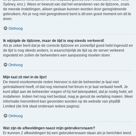
Sydney, enz.). Wees er bewust van dat het veranderen van de tijdzone, zoals
de meeste instellingen, alleen gedaan kunnen worden door geregistreerde
gebruikers. Als je nog niet geregistreerd bent is dit een goed moment om dit te
doen.
Omhoog
Ik wijzigde de tijdzone, maar de tijd is nog steeds verkeerd!
Als je zeker bent dat je de correcte tijdzone en zomertijd goed hebt ingevuld en
de tijd is nog steeds anders, is waarschijnlijk de tijd op de server verkeerd
ingesteld en zullen de beheerders een aanpassing moeten doen.
Omhoog
Mijn taal zit niet in de lijst!
De meest voorkomende reden hiervoor is dat de beheerder je taal niet
geïnstalleerd heeft, of dat nog niemand het forum in je taal vertaald heeft. Je
kunt altijd aan de beheerder vragen of hij het talenpakket, dat je nodig hebt, wil
installeren. Indien het nog niet bestaat, mag je gerust de vertaling maken. Meer
informatie hieromtrent kan gevonden worden op de website van phpBB
Limited (de link staat onderaan iedere pagina).
Omhoog
Wat zijn de afbeeldingen naast mijn gebruikersnaam?
Er kunnen 2 afbeeldingen bij een gebruikersnaam staan als je berichten leest.