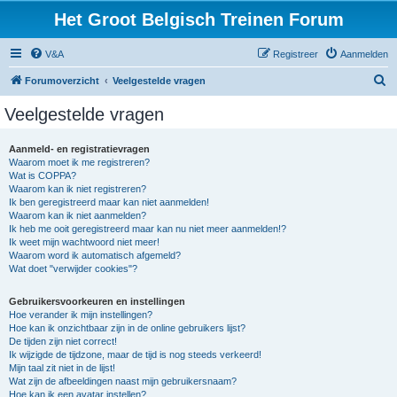
Het Groot Belgisch Treinen Forum
V&A
Registreer
Aanmelden
Z
Forumoverzicht
Veelgestelde vragen
o
Veelgestelde vragen
e
k
Aanmeld- en registratievragen
Waarom moet ik me registreren?
Wat is COPPA?
Waarom kan ik niet registreren?
Ik ben geregistreerd maar kan niet aanmelden!
Waarom kan ik niet aanmelden?
Ik heb me ooit geregistreerd maar kan nu niet meer aanmelden!?
Ik weet mijn wachtwoord niet meer!
Waarom word ik automatisch afgemeld?
Wat doet "verwijder cookies"?
Gebruikersvoorkeuren en instellingen
Hoe verander ik mijn instellingen?
Hoe kan ik onzichtbaar zijn in de online gebruikers lijst?
De tijden zijn niet correct!
Ik wijzigde de tijdzone, maar de tijd is nog steeds verkeerd!
Mijn taal zit niet in de lijst!
Wat zijn de afbeeldingen naast mijn gebruikersnaam?
Hoe kan ik een avatar instellen?