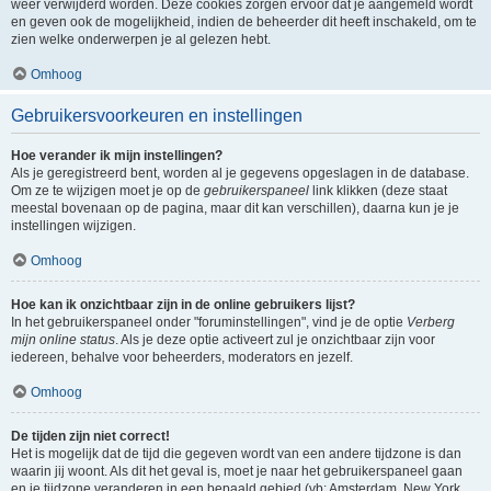
weer verwijderd worden. Deze cookies zorgen ervoor dat je aangemeld wordt
en geven ook de mogelijkheid, indien de beheerder dit heeft inschakeld, om te
zien welke onderwerpen je al gelezen hebt.
Omhoog
Gebruikersvoorkeuren en instellingen
Hoe verander ik mijn instellingen?
Als je geregistreerd bent, worden al je gegevens opgeslagen in de database.
Om ze te wijzigen moet je op de
gebruikerspaneel
link klikken (deze staat
meestal bovenaan op de pagina, maar dit kan verschillen), daarna kun je je
instellingen wijzigen.
Omhoog
Hoe kan ik onzichtbaar zijn in de online gebruikers lijst?
In het gebruikerspaneel onder "foruminstellingen", vind je de optie
Verberg
mijn online status
. Als je deze optie activeert zul je onzichtbaar zijn voor
iedereen, behalve voor beheerders, moderators en jezelf.
Omhoog
De tijden zijn niet correct!
Het is mogelijk dat de tijd die gegeven wordt van een andere tijdzone is dan
waarin jij woont. Als dit het geval is, moet je naar het gebruikerspaneel gaan
en je tijdzone veranderen in een bepaald gebied (vb: Amsterdam, New York,