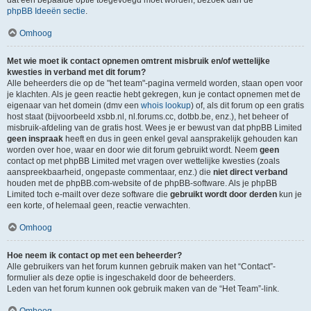
dat een bepaalde optie toegevoegd moet worden, bezoek dan de
phpBB Ideeën sectie
.
Omhoog
Met wie moet ik contact opnemen omtrent misbruik en/of wettelijke
kwesties in verband met dit forum?
Alle beheerders die op de "het team"-pagina vermeld worden, staan open voor
je klachten. Als je geen reactie hebt gekregen, kun je contact opnemen met de
eigenaar van het domein (dmv een
whois lookup
) of, als dit forum op een gratis
host staat (bijvoorbeeld xsbb.nl, nl.forums.cc, dotbb.be, enz.), het beheer of
misbruik-afdeling van de gratis host. Wees je er bewust van dat phpBB Limited
geen inspraak
heeft en dus in geen enkel geval aansprakelijk gehouden kan
worden over hoe, waar en door wie dit forum gebruikt wordt. Neem
geen
contact op met phpBB Limited met vragen over wettelijke kwesties (zoals
aanspreekbaarheid, ongepaste commentaar, enz.) die
niet direct verband
houden met de phpBB.com-website of de phpBB-software. Als je phpBB
Limited toch e-mailt over deze software die
gebruikt wordt door derden
kun je
een korte, of helemaal geen, reactie verwachten.
Omhoog
Hoe neem ik contact op met een beheerder?
Alle gebruikers van het forum kunnen gebruik maken van het “Contact”-
formulier als deze optie is ingeschakeld door de beheerders.
Leden van het forum kunnen ook gebruik maken van de “Het Team”-link.