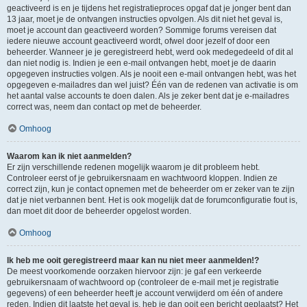
geactiveerd is en je tijdens het registratieproces opgaf dat je jonger bent dan
13 jaar, moet je de ontvangen instructies opvolgen. Als dit niet het geval is,
moet je account dan geactiveerd worden? Sommige forums vereisen dat
iedere nieuwe account geactiveerd wordt, ofwel door jezelf of door een
beheerder. Wanneer je je geregistreerd hebt, werd ook medegedeeld of dit al
dan niet nodig is. Indien je een e-mail ontvangen hebt, moet je de daarin
opgegeven instructies volgen. Als je nooit een e-mail ontvangen hebt, was het
opgegeven e-mailadres dan wel juist? Één van de redenen van activatie is om
het aantal valse accounts te doen dalen. Als je zeker bent dat je e-mailadres
correct was, neem dan contact op met de beheerder.
Omhoog
Waarom kan ik niet aanmelden?
Er zijn verschillende redenen mogelijk waarom je dit probleem hebt.
Controleer eerst of je gebruikersnaam en wachtwoord kloppen. Indien ze
correct zijn, kun je contact opnemen met de beheerder om er zeker van te zijn
dat je niet verbannen bent. Het is ook mogelijk dat de forumconfiguratie fout is,
dan moet dit door de beheerder opgelost worden.
Omhoog
Ik heb me ooit geregistreerd maar kan nu niet meer aanmelden!?
De meest voorkomende oorzaken hiervoor zijn: je gaf een verkeerde
gebruikersnaam of wachtwoord op (controleer de e-mail met je registratie
gegevens) of een beheerder heeft je account verwijderd om één of andere
reden. Indien dit laatste het geval is, heb je dan ooit een bericht geplaatst? Het