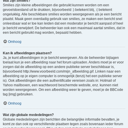
Wat zijn Smilies?
Smilies zijn kleine afbeeldingen die gebruikt kunnen worden om een
gevoelstoestand uit te drukken, bijvoorbeeld :) betekent blij, :( betekent
ongelukkig. Alle beschikbare smilies worden weergegeven als je een bericht
plaatst. Maak geen overdadig gebruik van smilies, ze maken een bericht snel
onleesbaar wat er toe kan leiden dat een moderator je bericht aanpast of heel
je bericht verwijdert. De beheerder kan ook een maximaal aantal smilies, dat in
een bericht gebruikt mag worden, bepaald hebben.
Omhoog
Kan ik afbeeldingen plaatsen?
Ja, je kunt afbeeldingen in je bericht weergeven. Als de beheerder bijlagen
toelaat kun je een afbeelding naar het forum uploaden. Anders moet je er voor
zorgen dat de afbeelding op een andere publieke server beschikbaar is,
bijvoorbeeld http://www.voorbeeld.com/mijn_afbeelding.gif. Linken naar een
afbeelding op je eigen computer is onmogelijk (tenzij het een publieke server
is). Ook afbeeldingen die een authentificatie vereisen zoals in: Hotmail of
Yahoo mailboxen, een wachtwoord beschermde website, enz. kunnen niet
worden weergegeven. Om een afbeelding weer te geven, moet je de BBCode
tag [img] gebruiken.
Omhoog
Wat zijn globale mededelingen?
Globale mededelingen zijn berichten die belangrijke informatie bevatten, je
komt ze dan ook op verschillende plaatsen tegen zoals bovenaan ieder forum