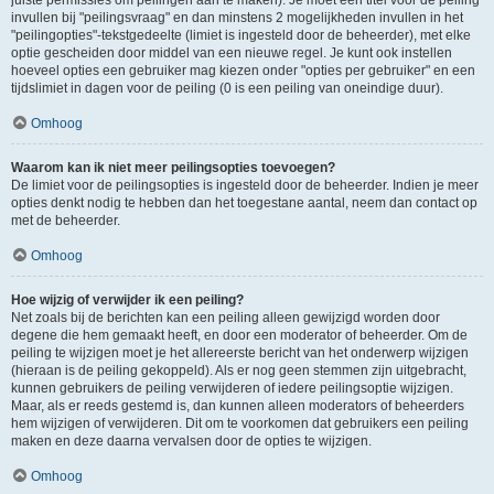
juiste permissies om peilingen aan te maken). Je moet een titel voor de peiling
invullen bij "peilingsvraag" en dan minstens 2 mogelijkheden invullen in het
"peilingopties"-tekstgedeelte (limiet is ingesteld door de beheerder), met elke
optie gescheiden door middel van een nieuwe regel. Je kunt ook instellen
hoeveel opties een gebruiker mag kiezen onder "opties per gebruiker" en een
tijdslimiet in dagen voor de peiling (0 is een peiling van oneindige duur).
Omhoog
Waarom kan ik niet meer peilingsopties toevoegen?
De limiet voor de peilingsopties is ingesteld door de beheerder. Indien je meer
opties denkt nodig te hebben dan het toegestane aantal, neem dan contact op
met de beheerder.
Omhoog
Hoe wijzig of verwijder ik een peiling?
Net zoals bij de berichten kan een peiling alleen gewijzigd worden door
degene die hem gemaakt heeft, en door een moderator of beheerder. Om de
peiling te wijzigen moet je het allereerste bericht van het onderwerp wijzigen
(hieraan is de peiling gekoppeld). Als er nog geen stemmen zijn uitgebracht,
kunnen gebruikers de peiling verwijderen of iedere peilingsoptie wijzigen.
Maar, als er reeds gestemd is, dan kunnen alleen moderators of beheerders
hem wijzigen of verwijderen. Dit om te voorkomen dat gebruikers een peiling
maken en deze daarna vervalsen door de opties te wijzigen.
Omhoog