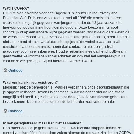
Wat is COPPA?
COPPA is de afkorting voor het Engelse "Children’s Online Privacy and
Protection Act". Dit is een Amerikaanse wet uit 1998 die vereist dat iedere
website die mogelijk gegevens van jongeren onder de 13 jaar verzamelt,
hiervoor de toestemming heeft van de ouders. Deze toestemming moet
schriftelijk of op een andere wijze gegeven worden, zodat de ouders weten dat
de website persoonlijke gegevens van hun kind, jonger dan 13, heeft. Indien je
niet zeker bent of deze wet al dan niet op jou of de website waarop je wil
registreren van toepassing is, neem dan contact op met een juridisch
raadgever voor meer informatie. Houd er rekening mee dat het phpBB-team
geen wettelijke informatie kan verschaffen en ook niet het aanspreekpunt is
voor deze wetgeving, tenzij dit hieronder vermeld wordt.
Omhoog
Waarom kan ik niet registreren?
Mogelijk heeft de beheerder je IP-adres verbannen, of de gebruikersnaam die
je opgeeft verboden. Tevens is het mogelijk dat de beheerder de registratie
mogelijkheid heeft uitgeschakeld om zo de registratie van nieuwe gebruikers
te voorkomen. Neem contact op met de beheerder voor verdere hulp.
Omhoog
Ik ben geregistreerd maar kan niet aanmelden!
Controleer eerst of je gebruikersnaam en wachtwoord kloppen. Indien ze
correct zijn, kan één of meerdere zaken hiervan de oorzaak zijn. Indien COPPA