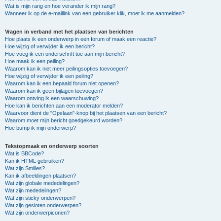
Wat is mijn rang en hoe verander ik mijn rang?
Wanneer ik op de e-maillink van een gebruiker klik, moet ik me aanmelden?
Vragen in verband met het plaatsen van berichten
Hoe plaats ik een onderwerp in een forum of maak een reactie?
Hoe wijzig of verwijder ik een bericht?
Hoe voeg ik een onderschrift toe aan mijn bericht?
Hoe maak ik een peiling?
Waarom kan ik niet meer peilingsopties toevoegen?
Hoe wijzig of verwijder ik een peiling?
Waarom kan ik een bepaald forum niet openen?
Waarom kan ik geen bijlagen toevoegen?
Waarom ontving ik een waarschuwing?
Hoe kan ik berichten aan een moderator melden?
Waarvoor dient de "Opslaan"-knop bij het plaatsen van een bericht?
Waarom moet mijn bericht goedgekeurd worden?
Hoe bump ik mijn onderwerp?
Tekstopmaak en onderwerp soorten
Wat is BBCode?
Kan ik HTML gebruiken?
Wat zijn Smilies?
Kan ik afbeeldingen plaatsen?
Wat zijn globale mededelingen?
Wat zijn mededelingen?
Wat zijn sticky onderwerpen?
Wat zijn gesloten onderwerpen?
Wat zijn onderwerpiconen?