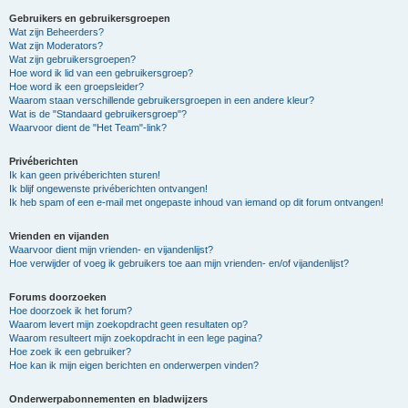
Gebruikers en gebruikersgroepen
Wat zijn Beheerders?
Wat zijn Moderators?
Wat zijn gebruikersgroepen?
Hoe word ik lid van een gebruikersgroep?
Hoe word ik een groepsleider?
Waarom staan verschillende gebruikersgroepen in een andere kleur?
Wat is de "Standaard gebruikersgroep"?
Waarvoor dient de "Het Team"-link?
Privéberichten
Ik kan geen privéberichten sturen!
Ik blijf ongewenste privéberichten ontvangen!
Ik heb spam of een e-mail met ongepaste inhoud van iemand op dit forum ontvangen!
Vrienden en vijanden
Waarvoor dient mijn vrienden- en vijandenlijst?
Hoe verwijder of voeg ik gebruikers toe aan mijn vrienden- en/of vijandenlijst?
Forums doorzoeken
Hoe doorzoek ik het forum?
Waarom levert mijn zoekopdracht geen resultaten op?
Waarom resulteert mijn zoekopdracht in een lege pagina?
Hoe zoek ik een gebruiker?
Hoe kan ik mijn eigen berichten en onderwerpen vinden?
Onderwerpabonnementen en bladwijzers