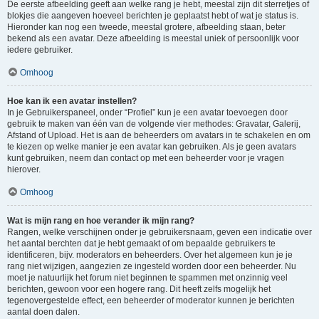
De eerste afbeelding geeft aan welke rang je hebt, meestal zijn dit sterretjes of
blokjes die aangeven hoeveel berichten je geplaatst hebt of wat je status is.
Hieronder kan nog een tweede, meestal grotere, afbeelding staan, beter
bekend als een avatar. Deze afbeelding is meestal uniek of persoonlijk voor
iedere gebruiker.
Omhoog
Hoe kan ik een avatar instellen?
In je Gebruikerspaneel, onder “Profiel” kun je een avatar toevoegen door
gebruik te maken van één van de volgende vier methodes: Gravatar, Galerij,
Afstand of Upload. Het is aan de beheerders om avatars in te schakelen en om
te kiezen op welke manier je een avatar kan gebruiken. Als je geen avatars
kunt gebruiken, neem dan contact op met een beheerder voor je vragen
hierover.
Omhoog
Wat is mijn rang en hoe verander ik mijn rang?
Rangen, welke verschijnen onder je gebruikersnaam, geven een indicatie over
het aantal berchten dat je hebt gemaakt of om bepaalde gebruikers te
identificeren, bijv. moderators en beheerders. Over het algemeen kun je je
rang niet wijzigen, aangezien ze ingesteld worden door een beheerder. Nu
moet je natuurlijk het forum niet beginnen te spammen met onzinnig veel
berichten, gewoon voor een hogere rang. Dit heeft zelfs mogelijk het
tegenovergestelde effect, een beheerder of moderator kunnen je berichten
aantal doen dalen.