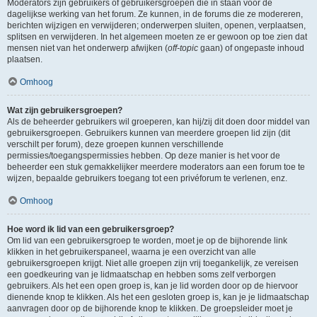
Moderators zijn gebruikers of gebruikersgroepen die in staan voor de
dagelijkse werking van het forum. Ze kunnen, in de forums die ze modereren,
berichten wijzigen en verwijderen; onderwerpen sluiten, openen, verplaatsen,
splitsen en verwijderen. In het algemeen moeten ze er gewoon op toe zien dat
mensen niet van het onderwerp afwijken (
off-topic
gaan) of ongepaste inhoud
plaatsen.
Omhoog
Wat zijn gebruikersgroepen?
Als de beheerder gebruikers wil groeperen, kan hij/zij dit doen door middel van
gebruikersgroepen. Gebruikers kunnen van meerdere groepen lid zijn (dit
verschilt per forum), deze groepen kunnen verschillende
permissies/toegangspermissies hebben. Op deze manier is het voor de
beheerder een stuk gemakkelijker meerdere moderators aan een forum toe te
wijzen, bepaalde gebruikers toegang tot een privéforum te verlenen, enz.
Omhoog
Hoe word ik lid van een gebruikersgroep?
Om lid van een gebruikersgroep te worden, moet je op de bijhorende link
klikken in het gebruikerspaneel, waarna je een overzicht van alle
gebruikersgroepen krijgt. Niet alle groepen zijn vrij toegankelijk, ze vereisen
een goedkeuring van je lidmaatschap en hebben soms zelf verborgen
gebruikers. Als het een open groep is, kan je lid worden door op de hiervoor
dienende knop te klikken. Als het een gesloten groep is, kan je je lidmaatschap
aanvragen door op de bijhorende knop te klikken. De groepsleider moet je