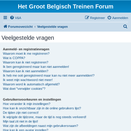
Het Groot Belgisch Treinen Forum
V&A
Registreer
Aanmelden
Z
Forumoverzicht
Veelgestelde vragen
o
Veelgestelde vragen
e
k
Aanmeld- en registratievragen
Waarom moet ik me registreren?
Wat is COPPA?
Waarom kan ik niet registreren?
Ik ben geregistreerd maar kan niet aanmelden!
Waarom kan ik niet aanmelden?
Ik heb me ooit geregistreerd maar kan nu niet meer aanmelden!?
Ik weet mijn wachtwoord niet meer!
Waarom word ik automatisch afgemeld?
Wat doet "verwijder cookies"?
Gebruikersvoorkeuren en instellingen
Hoe verander ik mijn instellingen?
Hoe kan ik onzichtbaar zijn in de online gebruikers lijst?
De tijden zijn niet correct!
Ik wijzigde de tijdzone, maar de tijd is nog steeds verkeerd!
Mijn taal zit niet in de lijst!
Wat zijn de afbeeldingen naast mijn gebruikersnaam?
Hoe kan ik een avatar instellen?