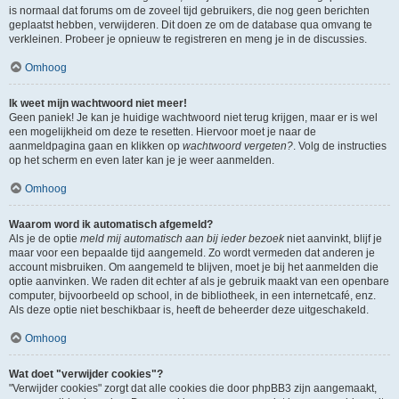
is normaal dat forums om de zoveel tijd gebruikers, die nog geen berichten
geplaatst hebben, verwijderen. Dit doen ze om de database qua omvang te
verkleinen. Probeer je opnieuw te registreren en meng je in de discussies.
Omhoog
Ik weet mijn wachtwoord niet meer!
Geen paniek! Je kan je huidige wachtwoord niet terug krijgen, maar er is wel
een mogelijkheid om deze te resetten. Hiervoor moet je naar de
aanmeldpagina gaan en klikken op
wachtwoord vergeten?
. Volg de instructies
op het scherm en even later kan je je weer aanmelden.
Omhoog
Waarom word ik automatisch afgemeld?
Als je de optie
meld mij automatisch aan bij ieder bezoek
niet aanvinkt, blijf je
maar voor een bepaalde tijd aangemeld. Zo wordt vermeden dat anderen je
account misbruiken. Om aangemeld te blijven, moet je bij het aanmelden die
optie aanvinken. We raden dit echter af als je gebruik maakt van een openbare
computer, bijvoorbeeld op school, in de bibliotheek, in een internetcafé, enz.
Als deze optie niet beschikbaar is, heeft de beheerder deze uitgeschakeld.
Omhoog
Wat doet "verwijder cookies"?
"Verwijder cookies" zorgt dat alle cookies die door phpBB3 zijn aangemaakt,