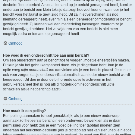
beperkte tijd nadat het geplaatst is) door te klikken op de
wijzig
knop van het
desbetreffende bericht. Als er al iemand op je bericht gereageerd heeft, komt er
onderaan je bericht een klein tekstje dat zegt hoeveel keer en wanneer je het
bericht voor het laatst je gewijzigd hebt. Dit zal niet verschijnen als nog
niemand gereageerd heeft, evenmin als een beheerder of moderator je bericht
gewijzigd heeft. Zij kunnen wel een mededeling toevoegen, waarom ze je
bericht gewijzigd hebben. Het verwijderen van een bericht is niet meer
mogelijk zodra er iemand op gereageerd heeft.
Omhoog
Hoe voeg ik een onderschrift toe aan mijn bericht?
Om een onderschrift aan je bericht toe te voegen, moet je er eerst één maken.
Dit kun je via het gebruikerspaneel doen. Als je dit gedaan hebt, kun je de
optie
voeg mijn onderschrift toe
aanvinken als je een bericht plaatst. Je kunt er
ook voor zorgen dat je onderschrift automatisch aan ieder nieuw bericht wordt
toegevoegd. Dit doe je door de bijhorende optie te activeren in het
gebruikerspaneel (het is nog altijd mogelijk om het onderschrift uit te
schakelen als je het bericht plaatst).
Omhoog
Hoe maak ik een peiling?
Een peiling aanmaken is heel gemakkelijk, als je een nieuw onderwerp
aanmaakt (of het eerste bericht in een onderwerp bewerkt en als je daar
permissies voor hebt) zou je een "voeg peiling toe" tabblad moeten zien
onderaan het berichten-gedeelte (als je dit tabblad niet kan zien, heb je niet de