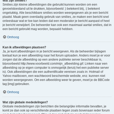
Wat zijn Smilies?
Smilies zijn kleine afbeeldingen die gebruikt kunnen worden om een
gevoelstoestand uit te drukken, bijvoorbeeld :) betekent blij, :( betekent
ongelukkig. Alle beschikbare smilies worden weergegeven als je een bericht
plaatst. Maak geen overdadig gebruik van smilies, ze maken een bericht snel
onleesbaar wat er toe kan leiden dat een moderator je bericht aanpast of heel
je bericht verwijdert. De beheerder kan ook een maximaal aantal smilies, dat in
een bericht gebruikt mag worden, bepaald hebben.
Omhoog
Kan ik afbeeldingen plaatsen?
Ja, je kunt afbeeldingen in je bericht weergeven. Als de beheerder bijlagen
toelaat kun je een afbeelding naar het forum uploaden. Anders moet je er voor
zorgen dat de afbeelding op een andere publieke server beschikbaar is,
bijvoorbeeld http://www.voorbeeld.com/mijn_afbeelding.gif. Linken naar een
afbeelding op je eigen computer is onmogelijk (tenzij het een publieke server
is). Ook afbeeldingen die een authentificatie vereisen zoals in: Hotmail of
Yahoo mailboxen, een wachtwoord beschermde website, enz. kunnen niet
worden weergegeven. Om een afbeelding weer te geven, moet je de BBCode
tag [img] gebruiken.
Omhoog
Wat zijn globale mededelingen?
Globale mededelingen zijn berichten die belangrijke informatie bevatten, je
komt ze dan ook op verschillende plaatsen tegen zoals bovenaan ieder forum