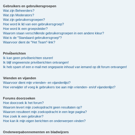
Gebruikers en gebruikersgroepen
Wat zijn Beheerders?
Wat zijn Moderators?
Wat zijn gebruikersgroepen?
Hoe word ik lid van een gebruikersgroep?
Hoe word ik een groepsleider?
Waarom staan verschillende gebruikersgroepen in een andere kleur?
Wat is de "Standaard gebruikersgroep"?
Waarvoor dient de "Het Team"-link?
Privéberichten
Ik kan geen privéberichten sturen!
Ik blijf ongewenste privéberichten ontvangen!
Ik heb spam of een e-mail met ongepaste inhoud van iemand op dit forum ontvangen!
Vrienden en vijanden
Waarvoor dient mijn vrienden- en vijandenlijst?
Hoe verwijder of voeg ik gebruikers toe aan mijn vrienden- en/of vijandenlijst?
Forums doorzoeken
Hoe doorzoek ik het forum?
Waarom levert mijn zoekopdracht geen resultaten op?
Waarom resulteert mijn zoekopdracht in een lege pagina?
Hoe zoek ik een gebruiker?
Hoe kan ik mijn eigen berichten en onderwerpen vinden?
Onderwerpabonnementen en bladwijzers