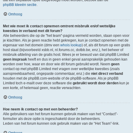
dat een bepaalde optie toegevoegd moet worden, bezoek dan de
phpBB Ideeën sectie
.
Omhoog
Met wie moet ik contact opnemen omtrent misbruik en/of wettelijke
kwesties in verband met dit forum?
Alle beheerders die op de "het team"-pagina vermeld worden, staan open voor
je klachten. Als je geen reactie hebt gekregen, kun je contact opnemen met de
eigenaar van het domein (dmv een
whois lookup
) of, als dit forum op een gratis
host staat (bijvoorbeeld xsbb.nl, nl.forums.cc, dotbb.be, enz.), het beheer of
misbruik-afdeling van de gratis host. Wees je er bewust van dat phpBB Limited
geen inspraak
heeft en dus in geen enkel geval aansprakelijk gehouden kan
worden over hoe, waar en door wie dit forum gebruikt wordt. Neem
geen
contact op met phpBB Limited met vragen over wettelijke kwesties (zoals
aanspreekbaarheid, ongepaste commentaar, enz.) die
niet direct verband
houden met de phpBB.com-website of de phpBB-software. Als je phpBB
Limited toch e-mailt over deze software die
gebruikt wordt door derden
kun je
een korte, of helemaal geen, reactie verwachten.
Omhoog
Hoe neem ik contact op met een beheerder?
Alle gebruikers van het forum kunnen gebruik maken van het “Contact”-
formulier als deze optie is ingeschakeld door de beheerders.
Leden van het forum kunnen ook gebruik maken van de “Het Team”-link.