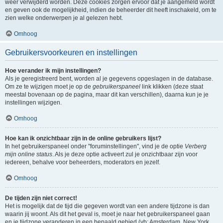
weer verwijderd worden. Deze cookies zorgen ervoor dat je aangemeld wordt
en geven ook de mogelijkheid, indien de beheerder dit heeft inschakeld, om te
zien welke onderwerpen je al gelezen hebt.
Omhoog
Gebruikersvoorkeuren en instellingen
Hoe verander ik mijn instellingen?
Als je geregistreerd bent, worden al je gegevens opgeslagen in de database.
Om ze te wijzigen moet je op de
gebruikerspaneel
link klikken (deze staat
meestal bovenaan op de pagina, maar dit kan verschillen), daarna kun je je
instellingen wijzigen.
Omhoog
Hoe kan ik onzichtbaar zijn in de online gebruikers lijst?
In het gebruikerspaneel onder "foruminstellingen", vind je de optie
Verberg
mijn online status
. Als je deze optie activeert zul je onzichtbaar zijn voor
iedereen, behalve voor beheerders, moderators en jezelf.
Omhoog
De tijden zijn niet correct!
Het is mogelijk dat de tijd die gegeven wordt van een andere tijdzone is dan
waarin jij woont. Als dit het geval is, moet je naar het gebruikerspaneel gaan
en je tijdzone veranderen in een bepaald gebied (vb: Amsterdam, New York,