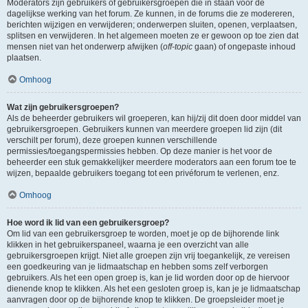
Moderators zijn gebruikers of gebruikersgroepen die in staan voor de
dagelijkse werking van het forum. Ze kunnen, in de forums die ze modereren,
berichten wijzigen en verwijderen; onderwerpen sluiten, openen, verplaatsen,
splitsen en verwijderen. In het algemeen moeten ze er gewoon op toe zien dat
mensen niet van het onderwerp afwijken (
off-topic
gaan) of ongepaste inhoud
plaatsen.
Omhoog
Wat zijn gebruikersgroepen?
Als de beheerder gebruikers wil groeperen, kan hij/zij dit doen door middel van
gebruikersgroepen. Gebruikers kunnen van meerdere groepen lid zijn (dit
verschilt per forum), deze groepen kunnen verschillende
permissies/toegangspermissies hebben. Op deze manier is het voor de
beheerder een stuk gemakkelijker meerdere moderators aan een forum toe te
wijzen, bepaalde gebruikers toegang tot een privéforum te verlenen, enz.
Omhoog
Hoe word ik lid van een gebruikersgroep?
Om lid van een gebruikersgroep te worden, moet je op de bijhorende link
klikken in het gebruikerspaneel, waarna je een overzicht van alle
gebruikersgroepen krijgt. Niet alle groepen zijn vrij toegankelijk, ze vereisen
een goedkeuring van je lidmaatschap en hebben soms zelf verborgen
gebruikers. Als het een open groep is, kan je lid worden door op de hiervoor
dienende knop te klikken. Als het een gesloten groep is, kan je je lidmaatschap
aanvragen door op de bijhorende knop te klikken. De groepsleider moet je