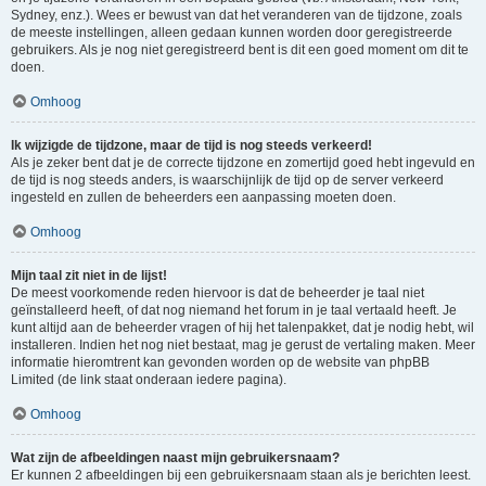
Sydney, enz.). Wees er bewust van dat het veranderen van de tijdzone, zoals
de meeste instellingen, alleen gedaan kunnen worden door geregistreerde
gebruikers. Als je nog niet geregistreerd bent is dit een goed moment om dit te
doen.
Omhoog
Ik wijzigde de tijdzone, maar de tijd is nog steeds verkeerd!
Als je zeker bent dat je de correcte tijdzone en zomertijd goed hebt ingevuld en
de tijd is nog steeds anders, is waarschijnlijk de tijd op de server verkeerd
ingesteld en zullen de beheerders een aanpassing moeten doen.
Omhoog
Mijn taal zit niet in de lijst!
De meest voorkomende reden hiervoor is dat de beheerder je taal niet
geïnstalleerd heeft, of dat nog niemand het forum in je taal vertaald heeft. Je
kunt altijd aan de beheerder vragen of hij het talenpakket, dat je nodig hebt, wil
installeren. Indien het nog niet bestaat, mag je gerust de vertaling maken. Meer
informatie hieromtrent kan gevonden worden op de website van phpBB
Limited (de link staat onderaan iedere pagina).
Omhoog
Wat zijn de afbeeldingen naast mijn gebruikersnaam?
Er kunnen 2 afbeeldingen bij een gebruikersnaam staan als je berichten leest.