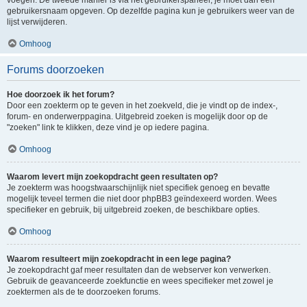
voegen. De tweede manier is via het gebruikerspaneel, je moet dan een
gebruikersnaam opgeven. Op dezelfde pagina kun je gebruikers weer van de
lijst verwijderen.
Omhoog
Forums doorzoeken
Hoe doorzoek ik het forum?
Door een zoekterm op te geven in het zoekveld, die je vindt op de index-,
forum- en onderwerppagina. Uitgebreid zoeken is mogelijk door op de
"zoeken" link te klikken, deze vind je op iedere pagina.
Omhoog
Waarom levert mijn zoekopdracht geen resultaten op?
Je zoekterm was hoogstwaarschijnlijk niet specifiek genoeg en bevatte
mogelijk teveel termen die niet door phpBB3 geïndexeerd worden. Wees
specifieker en gebruik, bij uitgebreid zoeken, de beschikbare opties.
Omhoog
Waarom resulteert mijn zoekopdracht in een lege pagina?
Je zoekopdracht gaf meer resultaten dan de webserver kon verwerken.
Gebruik de geavanceerde zoekfunctie en wees specifieker met zowel je
zoektermen als de te doorzoeken forums.