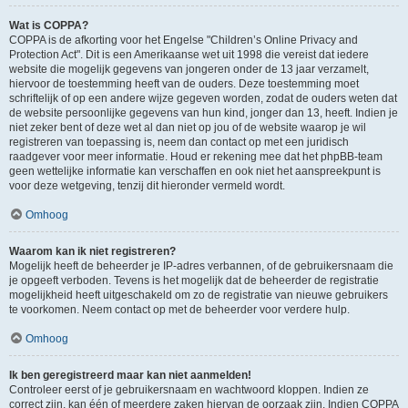
Wat is COPPA?
COPPA is de afkorting voor het Engelse "Children’s Online Privacy and
Protection Act". Dit is een Amerikaanse wet uit 1998 die vereist dat iedere
website die mogelijk gegevens van jongeren onder de 13 jaar verzamelt,
hiervoor de toestemming heeft van de ouders. Deze toestemming moet
schriftelijk of op een andere wijze gegeven worden, zodat de ouders weten dat
de website persoonlijke gegevens van hun kind, jonger dan 13, heeft. Indien je
niet zeker bent of deze wet al dan niet op jou of de website waarop je wil
registreren van toepassing is, neem dan contact op met een juridisch
raadgever voor meer informatie. Houd er rekening mee dat het phpBB-team
geen wettelijke informatie kan verschaffen en ook niet het aanspreekpunt is
voor deze wetgeving, tenzij dit hieronder vermeld wordt.
Omhoog
Waarom kan ik niet registreren?
Mogelijk heeft de beheerder je IP-adres verbannen, of de gebruikersnaam die
je opgeeft verboden. Tevens is het mogelijk dat de beheerder de registratie
mogelijkheid heeft uitgeschakeld om zo de registratie van nieuwe gebruikers
te voorkomen. Neem contact op met de beheerder voor verdere hulp.
Omhoog
Ik ben geregistreerd maar kan niet aanmelden!
Controleer eerst of je gebruikersnaam en wachtwoord kloppen. Indien ze
correct zijn, kan één of meerdere zaken hiervan de oorzaak zijn. Indien COPPA