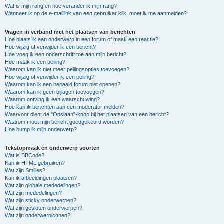
Wat is mijn rang en hoe verander ik mijn rang?
Wanneer ik op de e-maillink van een gebruiker klik, moet ik me aanmelden?
Vragen in verband met het plaatsen van berichten
Hoe plaats ik een onderwerp in een forum of maak een reactie?
Hoe wijzig of verwijder ik een bericht?
Hoe voeg ik een onderschrift toe aan mijn bericht?
Hoe maak ik een peiling?
Waarom kan ik niet meer peilingsopties toevoegen?
Hoe wijzig of verwijder ik een peiling?
Waarom kan ik een bepaald forum niet openen?
Waarom kan ik geen bijlagen toevoegen?
Waarom ontving ik een waarschuwing?
Hoe kan ik berichten aan een moderator melden?
Waarvoor dient de "Opslaan"-knop bij het plaatsen van een bericht?
Waarom moet mijn bericht goedgekeurd worden?
Hoe bump ik mijn onderwerp?
Tekstopmaak en onderwerp soorten
Wat is BBCode?
Kan ik HTML gebruiken?
Wat zijn Smilies?
Kan ik afbeeldingen plaatsen?
Wat zijn globale mededelingen?
Wat zijn mededelingen?
Wat zijn sticky onderwerpen?
Wat zijn gesloten onderwerpen?
Wat zijn onderwerpiconen?