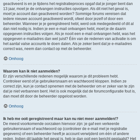
geactiveerd is en je tijdens het registratieproces opgaf dat je jonger bent dan
13 jaar, moet je de ontvangen instructies opvolgen. Als dit niet het geval is,
moet je account dan geactiveerd worden? Sommige forums vereisen dat
iedere nieuwe account geactiveerd wordt, ofwel door jezelf of door een
beheerder. Wanneer je je geregistreerd hebt, werd ook medegedeeld of dit al
dan niet nodig is. Indien je een e-mail ontvangen hebt, moet je de daarin
opgegeven instructies volgen. Als je nooit een e-mail ontvangen hebt, was het
opgegeven e-mailadres dan wel juist? Één van de redenen van activatie is om
het aantal valse accounts te doen dalen. Als je zeker bent dat je e-mailadres
correct was, neem dan contact op met de beheerder.
Omhoog
Waarom kan ik niet aanmelden?
Er zijn verschillende redenen mogelijk waarom je dit probleem hebt.
Controleer eerst of je gebruikersnaam en wachtwoord kloppen. Indien ze
correct zijn, kun je contact opnemen met de beheerder om er zeker van te zijn
dat je niet verbannen bent. Het is ook mogelijk dat de forumconfiguratie fout is,
dan moet dit door de beheerder opgelost worden.
Omhoog
Ik heb me ooit geregistreerd maar kan nu niet meer aanmelden!?
De meest voorkomende oorzaken hiervoor zijn: je gaf een verkeerde
gebruikersnaam of wachtwoord op (controleer de e-mail met je registratie
gegevens) of een beheerder heeft je account verwijderd om één of andere
reden. Indien dit laatste het geval is, heb je dan ooit een bericht geplaatst? Het