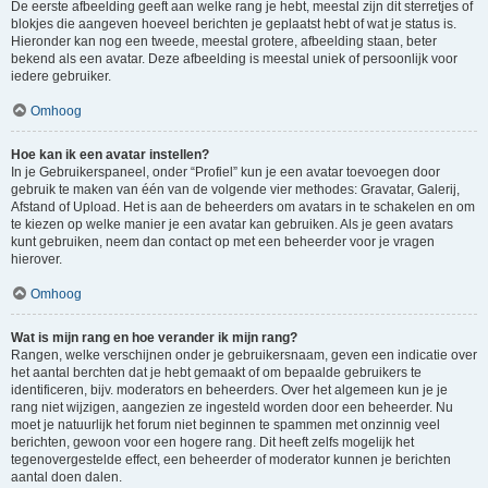
De eerste afbeelding geeft aan welke rang je hebt, meestal zijn dit sterretjes of
blokjes die aangeven hoeveel berichten je geplaatst hebt of wat je status is.
Hieronder kan nog een tweede, meestal grotere, afbeelding staan, beter
bekend als een avatar. Deze afbeelding is meestal uniek of persoonlijk voor
iedere gebruiker.
Omhoog
Hoe kan ik een avatar instellen?
In je Gebruikerspaneel, onder “Profiel” kun je een avatar toevoegen door
gebruik te maken van één van de volgende vier methodes: Gravatar, Galerij,
Afstand of Upload. Het is aan de beheerders om avatars in te schakelen en om
te kiezen op welke manier je een avatar kan gebruiken. Als je geen avatars
kunt gebruiken, neem dan contact op met een beheerder voor je vragen
hierover.
Omhoog
Wat is mijn rang en hoe verander ik mijn rang?
Rangen, welke verschijnen onder je gebruikersnaam, geven een indicatie over
het aantal berchten dat je hebt gemaakt of om bepaalde gebruikers te
identificeren, bijv. moderators en beheerders. Over het algemeen kun je je
rang niet wijzigen, aangezien ze ingesteld worden door een beheerder. Nu
moet je natuurlijk het forum niet beginnen te spammen met onzinnig veel
berichten, gewoon voor een hogere rang. Dit heeft zelfs mogelijk het
tegenovergestelde effect, een beheerder of moderator kunnen je berichten
aantal doen dalen.