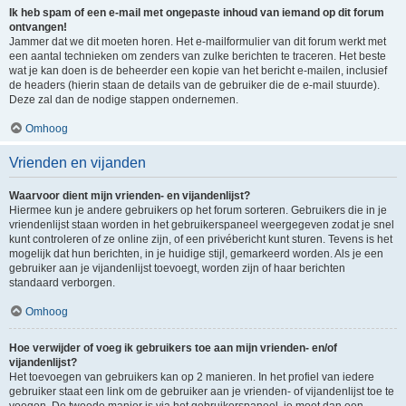
Ik heb spam of een e-mail met ongepaste inhoud van iemand op dit forum
ontvangen!
Jammer dat we dit moeten horen. Het e-mailformulier van dit forum werkt met
een aantal technieken om zenders van zulke berichten te traceren. Het beste
wat je kan doen is de beheerder een kopie van het bericht e-mailen, inclusief
de headers (hierin staan de details van de gebruiker die de e-mail stuurde).
Deze zal dan de nodige stappen ondernemen.
Omhoog
Vrienden en vijanden
Waarvoor dient mijn vrienden- en vijandenlijst?
Hiermee kun je andere gebruikers op het forum sorteren. Gebruikers die in je
vriendenlijst staan worden in het gebruikerspaneel weergegeven zodat je snel
kunt controleren of ze online zijn, of een privébericht kunt sturen. Tevens is het
mogelijk dat hun berichten, in je huidige stijl, gemarkeerd worden. Als je een
gebruiker aan je vijandenlijst toevoegt, worden zijn of haar berichten
standaard verborgen.
Omhoog
Hoe verwijder of voeg ik gebruikers toe aan mijn vrienden- en/of
vijandenlijst?
Het toevoegen van gebruikers kan op 2 manieren. In het profiel van iedere
gebruiker staat een link om de gebruiker aan je vrienden- of vijandenlijst toe te