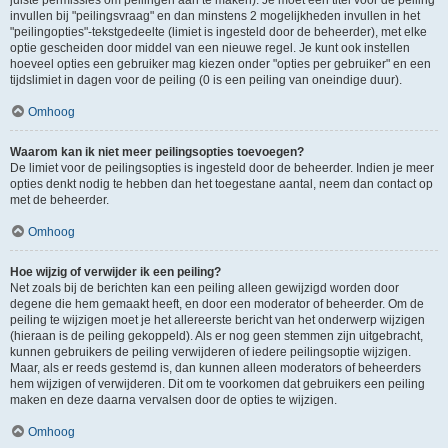
juiste permissies om peilingen aan te maken). Je moet een titel voor de peiling
invullen bij "peilingsvraag" en dan minstens 2 mogelijkheden invullen in het
"peilingopties"-tekstgedeelte (limiet is ingesteld door de beheerder), met elke
optie gescheiden door middel van een nieuwe regel. Je kunt ook instellen
hoeveel opties een gebruiker mag kiezen onder "opties per gebruiker" en een
tijdslimiet in dagen voor de peiling (0 is een peiling van oneindige duur).
Omhoog
Waarom kan ik niet meer peilingsopties toevoegen?
De limiet voor de peilingsopties is ingesteld door de beheerder. Indien je meer
opties denkt nodig te hebben dan het toegestane aantal, neem dan contact op
met de beheerder.
Omhoog
Hoe wijzig of verwijder ik een peiling?
Net zoals bij de berichten kan een peiling alleen gewijzigd worden door
degene die hem gemaakt heeft, en door een moderator of beheerder. Om de
peiling te wijzigen moet je het allereerste bericht van het onderwerp wijzigen
(hieraan is de peiling gekoppeld). Als er nog geen stemmen zijn uitgebracht,
kunnen gebruikers de peiling verwijderen of iedere peilingsoptie wijzigen.
Maar, als er reeds gestemd is, dan kunnen alleen moderators of beheerders
hem wijzigen of verwijderen. Dit om te voorkomen dat gebruikers een peiling
maken en deze daarna vervalsen door de opties te wijzigen.
Omhoog